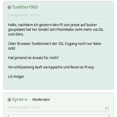
Tueftler1983
02 August 2023, 10:13:57
Hallo, nachdem ich gestern den PI von Jessie auf buster
geupdatet hat Ver bindet sich FhemNativ nicht mehr via SSL
und ddns.
Über Browser funktioniert der SSL Zugang noch nur Nativ
zickt.
Hat jemand ne Ansatz für mich?
Verschlüsselung läuft via Appache und Reverse Proxy.
LG Holger
Syrex-o
Moderator
03 August 2023, 11:25:32
#1