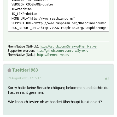
VERSION_CODENAME=buster
ID=raspbian
ID_LIKE=debian
HOME_URL="http://www.raspbian.org/"
SUPPORT_URL="http://www.raspbian.org/RaspbianForums"
BUG_REPORT_URL="http://www.raspbian.org/RaspbianBugs"
FhemNative (GitHub):
https://github.com/Syrex-o/FhemNative
Supporter werden:
https://github.com/sponsors/Syrex-o
FhemNative (Doku):
https://fhemnative.de/
Tueftler1983
09 August 2023, 17:05:17
#2
Sorry hatte keine Benachrichtigung bekommen und dachte du
hast es nicht gesehen.
Wie kann ich testen ob websocket überhaupt funktioniert?