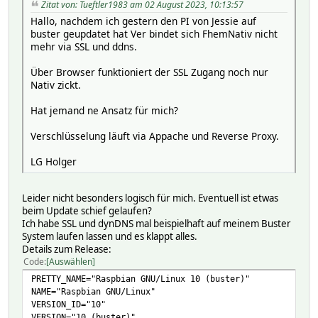
Zitat von: Tueftler1983 am 02 August 2023, 10:13:57
Hallo, nachdem ich gestern den PI von Jessie auf
buster geupdatet hat Ver bindet sich FhemNativ nicht
mehr via SSL und ddns.
Über Browser funktioniert der SSL Zugang noch nur
Nativ zickt.
Hat jemand ne Ansatz für mich?
Verschlüsselung läuft via Appache und Reverse Proxy.
LG Holger
Leider nicht besonders logisch für mich. Eventuell ist etwas
beim Update schief gelaufen?
Ich habe SSL und dynDNS mal beispielhaft auf meinem Buster
System laufen lassen und es klappt alles.
Details zum Release:
Code
Auswählen
PRETTY_NAME="Raspbian GNU/Linux 10 (buster)"
NAME="Raspbian GNU/Linux"
VERSION_ID="10"
VERSION="10 (buster)"