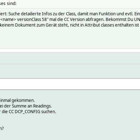
es sind:
t: Suche detailierte Infos zu der Class, damit man Funktion und evtl. Ei
t <name> versionClass 58" mal die CC Version abfragen. Bekommst Du 
n keinem Dokument zum Gerät steht, nicht in Attribut classes enthalten 
 einmal gekommen.
 bei der Summe an Readings.
r die CC DCP_CONFIG suchen.
n?