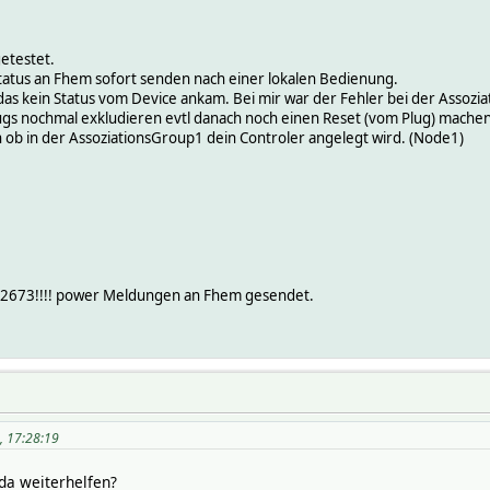
etestet.
 Status an Fhem sofort senden nach einer lokalen Bedienung.
das kein Status vom Device ankam. Bei mir war der Fehler bei der Assozia
Plugs nochmal exkludieren evtl danach noch einen Reset (vom Plug) machen
ob in der AssoziationsGroup1 dein Controler angelegt wird. (Node1)
d. 2673!!!! power Meldungen an Fhem gesendet.
5, 17:28:19
 da weiterhelfen?