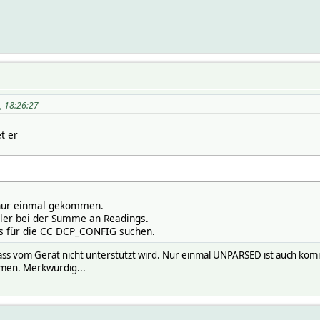
5, 18:26:27
t er
 nur einmal gekommen.
hler bei der Summe an Readings.
s für die CC DCP_CONFIG suchen.
lass vom Gerät nicht unterstützt wird. Nur einmal UNPARSED ist auch komis
men. Merkwürdig...