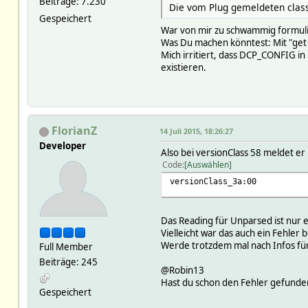
Beiträge: 7.230
Die vom Plug gemeldeten class
Gespeichert
War von mir zu schwammig formulier
Was Du machen könntest: Mit "ge
Mich irritiert, dass DCP_CONFIG i
existieren.
FlorianZ
14 Juli 2015, 18:26:27
Developer
Also bei versionClass 58 meldet er
Code
Auswählen
versionClass_3a:00
Das Reading für Unparsed ist nur
Vielleicht war das auch ein Fehler
Werde trotzdem mal nach Infos fü
Full Member
Beiträge: 245
@Robin13
Hast du schon den Fehler gefunde
Gespeichert