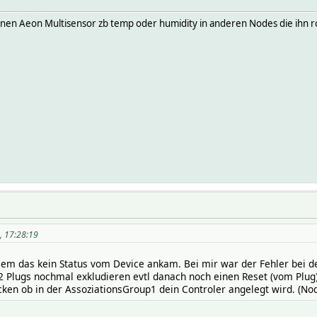
inen Aeon Multisensor zb temp oder humidity in anderen Nodes die ihn ro
5, 17:28:19
lem das kein Status vom Device ankam. Bei mir war der Fehler bei de
 2 Plugs nochmal exkludieren evtl danach noch einen Reset (vom Plu
ken ob in der AssoziationsGroup1 dein Controler angelegt wird. (No