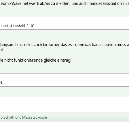
se vom ZWave netzwerk ab/an zu melden, und auch manuel association zu 
ssociationAdd 1 01
angsam frustriert ... ich bin sicher das es irgendwas banales seien muss
ht...
e nicht funktionierende gleiche eintrag:
01
lo Schalt- und Messsteckdose