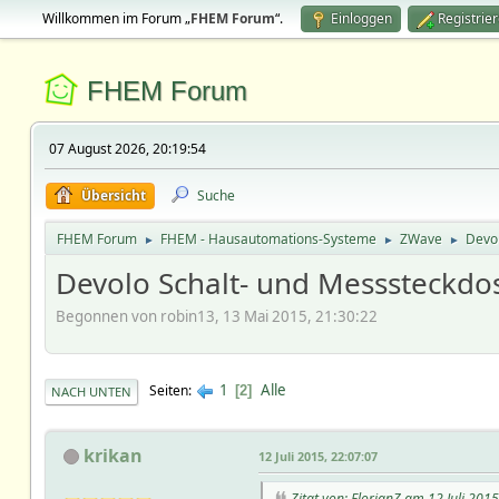
Willkommen im Forum „
FHEM Forum
“.
Einloggen
Registrie
FHEM Forum
07 August 2026, 20:19:54
Übersicht
Suche
FHEM Forum
FHEM - Hausautomations-Systeme
ZWave
Devo
►
►
►
Devolo Schalt- und Messsteckdo
Begonnen von robin13, 13 Mai 2015, 21:30:22
1
Alle
Seiten
2
NACH UNTEN
krikan
12 Juli 2015, 22:07:07
Zitat von: FlorianZ am 12 Juli 201