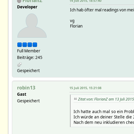
FlorianZ
14 Juli 2015, 18:57:40
Developer
Ich hab öfter mal readings von me
vg
Florian
Full Member
Beiträge: 245
Gespeichert
robin13
15 Juli 2015, 15:21:08
Gast
Zitat von: FlorianZ am 13 Juli 201
Gespeichert
Ich hatte auch mal so ein Prob
Ich würde an deiner Stelle die
Nach dem neu inkludieren chec