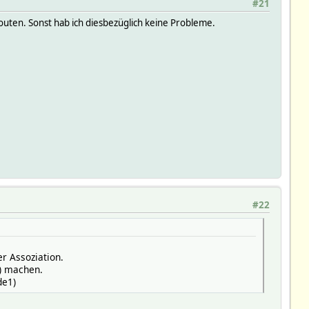
#21
uten. Sonst hab ich diesbezüglich keine Probleme.
#22
r Assoziation.
g) machen.
de1)