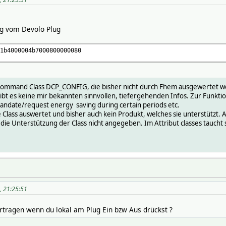
g vom Devolo Plug
1b4000004b7000800000080
Command Class DCP_CONFIG, die bisher nicht durch Fhem ausgewertet w
gibt es keine mir bekannten sinnvollen, tiefergehenden Infos. Zur Funkti
 mandate/request energy saving during certain periods etc.
Class auswertet und bisher auch kein Produkt, welches sie unterstützt. An
ie Unterstützung der Class nicht angegeben. Im Attribut classes taucht 
5, 21:25:51
tragen wenn du lokal am Plug Ein bzw Aus drückst ?