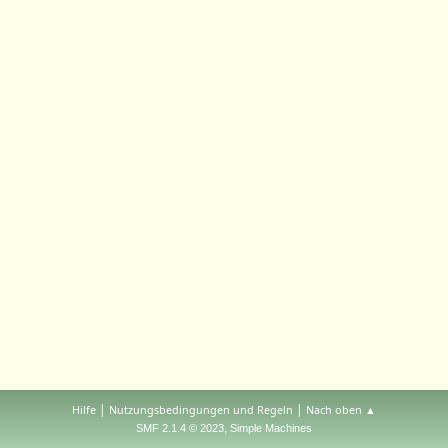
|
|
Hilfe
Nutzungsbedingungen und Regeln
Nach oben ▲
,
SMF 2.1.4 © 2023
Simple Machines