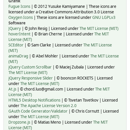
Grafik
Fugue Icons
| © 2012 Yusuke Kamiyamane | These icons are
licensed under a Creative Commons Attribution 3.0 License
Oxygen Icons
| These icons are licensed under
GNU LGPLv3
Software
JQuery
| © John Resig | Licensed under
The MIT License (MIT)
hoverIntent
| © Brian Cherne | Licensed under
The MIT
License (MIT)
SCEditor
| © Sam Clarke | Licensed under
The MIT License
(MIT)
animaDrag
| © Abel Mohler | Licensed under
The MIT License
(MIT)
jQuery Custom Scrollbar
| © Maciej Zubala | Licensed under
The MIT License (MIT)
jQuery Responsive Slider
| © booncon ROCKETS | Licensed
under
The MIT License (MIT)
At.js
| © chord.luo@gmail.com | Licensed under
The MIT
License (MIT)
HTML5 Desktop Notifications
| © Tsvetan Tsvetkov | Licensed
under
The Apache License Version 2.0
GAuth Code Generator/Validator
| © Chris Cornutt | Licensed
under
The MIT License (MIT)
Dropzone.js
| © Matias Meno | Licensed under
The MIT
License (MIT)