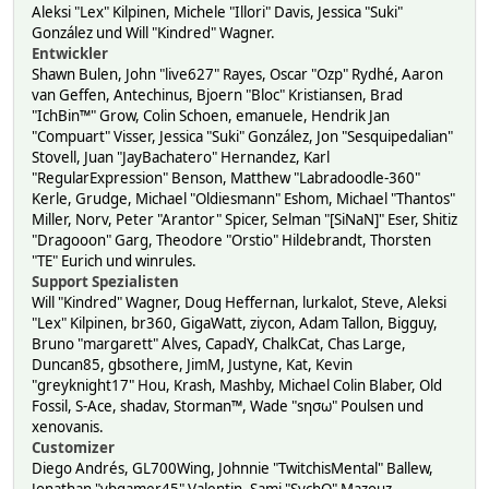
Aleksi "Lex" Kilpinen, Michele "Illori" Davis, Jessica "Suki"
González und Will "Kindred" Wagner.
Entwickler
Shawn Bulen, John "live627" Rayes, Oscar "Ozp" Rydhé, Aaron
van Geffen, Antechinus, Bjoern "Bloc" Kristiansen, Brad
"IchBin™" Grow, Colin Schoen, emanuele, Hendrik Jan
"Compuart" Visser, Jessica "Suki" González, Jon "Sesquipedalian"
Stovell, Juan "JayBachatero" Hernandez, Karl
"RegularExpression" Benson, Matthew "Labradoodle-360"
Kerle, Grudge, Michael "Oldiesmann" Eshom, Michael "Thantos"
Miller, Norv, Peter "Arantor" Spicer, Selman "[SiNaN]" Eser, Shitiz
"Dragooon" Garg, Theodore "Orstio" Hildebrandt, Thorsten
"TE" Eurich und winrules.
Support Spezialisten
Will "Kindred" Wagner, Doug Heffernan, lurkalot, Steve, Aleksi
"Lex" Kilpinen, br360, GigaWatt, ziycon, Adam Tallon, Bigguy,
Bruno "margarett" Alves, CapadY, ChalkCat, Chas Large,
Duncan85, gbsothere, JimM, Justyne, Kat, Kevin
"greyknight17" Hou, Krash, Mashby, Michael Colin Blaber, Old
Fossil, S-Ace, shadav, Storman™, Wade "sησω" Poulsen und
xenovanis.
Customizer
Diego Andrés, GL700Wing, Johnnie "TwitchisMental" Ballew,