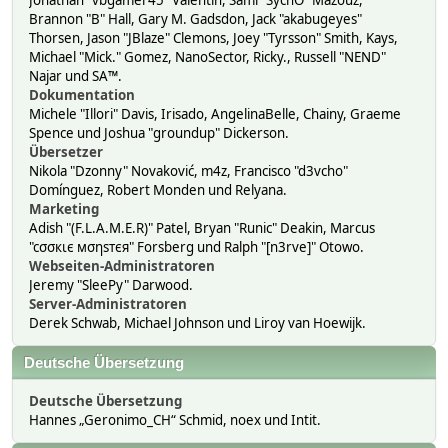
Jonathan "vbgamer45" Valentin, Sami "SychO" Mazouz,
Brannon "B" Hall, Gary M. Gadsdon, Jack "akabugeyes"
Thorsen, Jason "JBlaze" Clemons, Joey "Tyrsson" Smith, Kays,
Michael "Mick." Gomez, NanoSector, Ricky., Russell "NEND"
Najar und SA™.
Dokumentation
Michele "Illori" Davis, Irisado, AngelinaBelle, Chainy, Graeme
Spence und Joshua "groundup" Dickerson.
Übersetzer
Nikola "Dzonny" Novaković, m4z, Francisco "d3vcho"
Domínguez, Robert Monden und Relyana.
Marketing
Adish "(F.L.A.M.E.R)" Patel, Bryan "Runic" Deakin, Marcus
"cσσкιє мσηѕтєя" Forsberg und Ralph "[n3rve]" Otowo.
Webseiten-Administratoren
Jeremy "SleePy" Darwood.
Server-Administratoren
Derek Schwab, Michael Johnson und Liroy van Hoewijk.
Deutsche Übersetzung
Deutsche Übersetzung
Hannes „Geronimo_CH“ Schmid, noex und Intit.