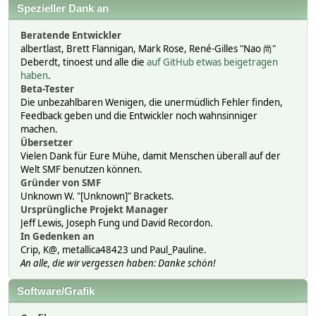
Spezieller Dank an
Beratende Entwickler
albertlast, Brett Flannigan, Mark Rose, René-Gilles "Nao 尚"
Deberdt, tinoest und alle die
auf GitHub etwas beigetragen
haben
.
Beta-Tester
Die unbezahlbaren Wenigen, die unermüdlich Fehler finden,
Feedback geben und die Entwickler noch wahnsinniger
machen.
Übersetzer
Vielen Dank für Eure Mühe, damit Menschen überall auf der
Welt SMF benutzen können.
Gründer von SMF
Unknown W. "[Unknown]" Brackets.
Ursprüngliche Projekt Manager
Jeff Lewis, Joseph Fung und David Recordon.
In Gedenken an
Crip, K@, metallica48423 und Paul_Pauline.
An alle, die wir vergessen haben: Danke schön!
Software/Grafik