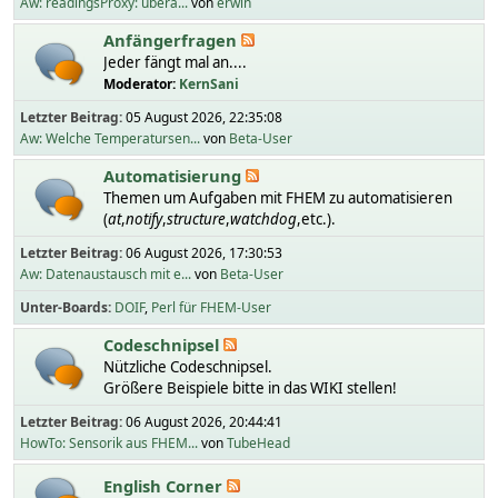
Aw: readingsProxy: übera...
von
erwin
Anfängerfragen
Jeder fängt mal an....
Moderator:
KernSani
Letzter Beitrag:
05 August 2026, 22:35:08
Aw: Welche Temperatursen...
von
Beta-User
Automatisierung
Themen um Aufgaben mit FHEM zu automatisieren
(
at
,
notify
,
structure
,
watchdog
,etc.).
Letzter Beitrag:
06 August 2026, 17:30:53
Aw: Datenaustausch mit e...
von
Beta-User
Unter-Boards
DOIF
Perl für FHEM-User
Codeschnipsel
Nützliche Codeschnipsel.
Größere Beispiele bitte in das WIKI stellen!
Letzter Beitrag:
06 August 2026, 20:44:41
HowTo: Sensorik aus FHEM...
von
TubeHead
English Corner