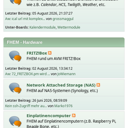
wie z.B.
Calendar
,
HCS
,
Twiligth
,
Weather
, etc.
Letzter Beitrag:
05 August 2026, 21:37:27
Aw: ical url mit komplex...
von
grossmaggul
Unter-Boards
Kalendermodule
Wettermodule
FHEM - Hardware
FRITZ!Box
FHEM rund um AVM FRITZ!Box
Letzter Beitrag:
02 August 2026, 13:34:12
Aw: 72_FRITZBOX.pm wird ...
von
JoWiemann
Network Attached Storage (NAS)
FHEM auf NAS-Systemen (Synology, etc.)
Letzter Beitrag:
26 Juni 2026, 08:59:09
Kein ssh-Zugriff mehr au...
von
Marko1976
Einplatinencomputer
FHEM auf Einplatinencomputern (z.B. Raspberry Pi,
Beagle Bone, etc.)