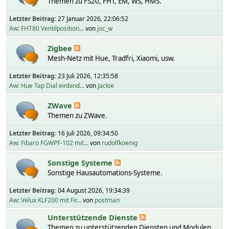
Themen zu FS20, FHT, EM, WS, HMS.
Letzter Beitrag:
27 Januar 2026, 22:06:52
Aw: FHT80 Ventilposition...
von
joc_w
Zigbee
Mesh-Netz mit Hue, Tradfri, Xiaomi, usw.
Letzter Beitrag:
23 Juli 2026, 12:35:58
Aw: Hue Tap Dial einbind...
von
Jackie
ZWave
Themen zu ZWave.
Letzter Beitrag:
16 Juli 2026, 09:34:50
Aw: Fibaro FGWPF-102 mit...
von
rudolfkoenig
Sonstige Systeme
Sonstige Hausautomations-Systeme.
Letzter Beitrag:
04 August 2026, 19:34:39
Aw: Velux KLF200 mit Fir...
von
postman
Unterstützende Dienste
Themen zu unterstützenden Diensten und Modulen