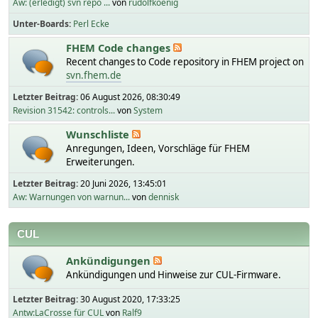
Aw: (erledigt) svn repo ...
von
rudolfkoenig
Unter-Boards
Perl Ecke
FHEM Code changes
Recent changes to Code repository in FHEM project on
svn.fhem.de
Letzter Beitrag:
06 August 2026, 08:30:49
Revision 31542: controls...
von
System
Wunschliste
Anregungen, Ideen, Vorschläge für FHEM
Erweiterungen.
Letzter Beitrag:
20 Juni 2026, 13:45:01
Aw: Warnungen von warnun...
von
dennisk
CUL
Ankündigungen
Ankündigungen und Hinweise zur CUL-Firmware.
Letzter Beitrag:
30 August 2020, 17:33:25
Antw:LaCrosse für CUL
von
Ralf9