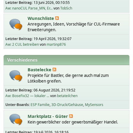
Letzter Beitrag:
13 Juni 2026, 00:10:55
Aw: nanoCUL Parse_MN, Er...
von
TobSch
Wunschliste
Anregungen, Ideen, Vorschläge für CUL-Firmware
Erweiterungen.
Letzter Beitrag:
19 April 2026, 19:32:07
Aw: 2 CUL betreiben
von
martinp876
Verschiedenes
Bastelecke
Projekte für Bastler, die gerne auch mal zum
Lötkolben greifen.
Letzter Beitrag:
06 August 2026, 21:19:52
Aw: BoseFix32 — lokaler ...
von
betateilchen
Unter-Boards
ESP Familie
3D-Druck/Gehäuse
MySensors
Marktplatz - Güter
Kein gewerblicher oder gewerbsmäßiger Handel.
Letzter Beitrag:
19 Juli 2026, 16:18:16