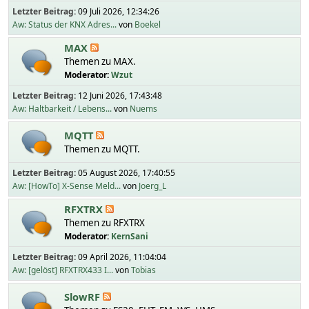
Letzter Beitrag:
09 Juli 2026, 12:34:26
Aw: Status der KNX Adres...
von
Boekel
MAX
Themen zu MAX.
Moderator:
Wzut
Letzter Beitrag:
12 Juni 2026, 17:43:48
Aw: Haltbarkeit / Lebens...
von
Nuems
MQTT
Themen zu MQTT.
Letzter Beitrag:
05 August 2026, 17:40:55
Aw: [HowTo] X-Sense Meld...
von
Joerg_L
RFXTRX
Themen zu RFXTRX
Moderator:
KernSani
Letzter Beitrag:
09 April 2026, 11:04:04
Aw: [gelöst] RFXTRX433 I...
von
Tobias
SlowRF