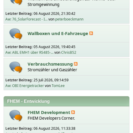
Stromgewinnung
Letzter Beitrag:
06 August 2026, 21:30:42
Aw: 76_SolarForecast - I...
von
peterboeckmann
Wallboxen und E-Fahrzeuge
Letzter Beitrag:
05 August 2026, 19:40:45
Aw: ABL EMH1 über RS485-...
von
ChrisB52
Verbrauchsmessung
Stromzähler und Gaszähler
Letzter Beitrag:
25 Juli 2026, 09:14:59
Aw: OBI Energietracker
von
TomLee
FHEM - Entwicklung
FHEM Development
FHEM Developers Corner.
Letzter Beitrag:
06 August 2026, 11:33:38