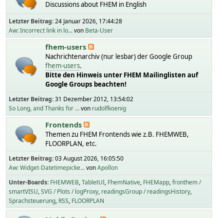
Discussions about FHEM in English
Letzter Beitrag:
24 Januar 2026, 17:44:28
Aw: Incorrect link in lo...
von
Beta-User
fhem-users
Nachrichtenarchiv (nur lesbar) der Google Group
fhem-users
.
Bitte den Hinweis unter FHEM Mailinglisten auf
Google Groups beachten!
Letzter Beitrag:
31 Dezember 2012, 13:54:02
So Long, and Thanks for ...
von
rudolfkoenig
Frontends
Themen zu FHEM Frontends wie z.B. FHEMWEB,
FLOORPLAN, etc.
Letzter Beitrag:
03 August 2026, 16:05:50
Aw: Widget-Datetimepicke...
von
Apollon
Unter-Boards
FHEMWEB
TabletUI
FhemNative
FHEMapp
fronthem /
smartVISU
SVG / Plots / logProxy
readingsGroup / readingsHistory
Sprachsteuerung
RSS
FLOORPLAN