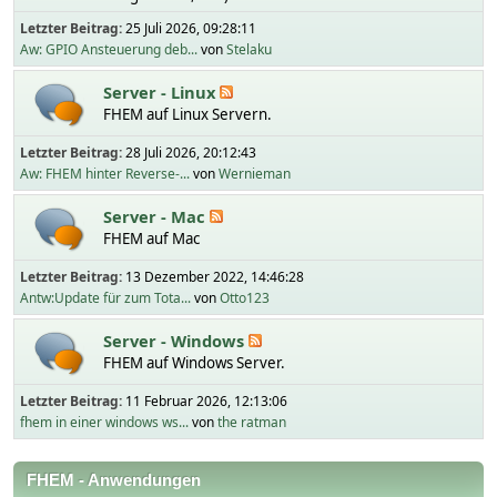
Letzter Beitrag:
25 Juli 2026, 09:28:11
Aw: GPIO Ansteuerung deb...
von
Stelaku
Server - Linux
FHEM auf Linux Servern.
Letzter Beitrag:
28 Juli 2026, 20:12:43
Aw: FHEM hinter Reverse-...
von
Wernieman
Server - Mac
FHEM auf Mac
Letzter Beitrag:
13 Dezember 2022, 14:46:28
Antw:Update für zum Tota...
von
Otto123
Server - Windows
FHEM auf Windows Server.
Letzter Beitrag:
11 Februar 2026, 12:13:06
fhem in einer windows ws...
von
the ratman
FHEM - Anwendungen