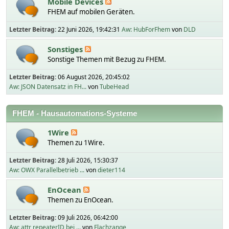
Mobile Devices
FHEM auf mobilen Geräten.
Letzter Beitrag:
22 Juni 2026, 19:42:31
Aw: HubForFhem
von
DLD
Sonstiges
Sonstige Themen mit Bezug zu FHEM.
Letzter Beitrag:
06 August 2026, 20:45:02
Aw: JSON Datensatz in FH...
von
TubeHead
FHEM - Hausautomations-Systeme
1Wire
Themen zu 1Wire.
Letzter Beitrag:
28 Juli 2026, 15:30:37
Aw: OWX Parallelbetrieb ...
von
dieter114
EnOcean
Themen zu EnOcean.
Letzter Beitrag:
09 Juli 2026, 06:42:00
Aw: attr repeaterID bei ...
von
Flachzange