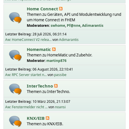
Home Connect
Themen zu Geräten, API und Modulentwicklung rund
um Home Connect in FHEM
Moderatoren:
swhome
,
Pf@nne
,
Adimarantis
Letzter Beitrag:
28 Juli 2026, 06:31:14
Aw: HomeConnect V2 relea...
von
Adimarantis
Homematic
Themen zu HomeMatic und Zubehör.
Moderator:
martinp876
Letzter Beitrag:
06 August 2026, 22:10:41
Aw: RPC Server startet n...
von
passibe
InterTechno
Themen zu InterTechno.
Letzter Beitrag:
10 März 2026, 21:13:07
Aw: Fenstermelder nicht ...
von
noansi
KNX/EIB
Themen zu KNX/EIB.