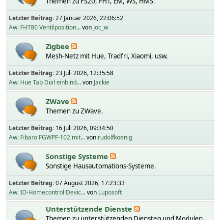
Themen zu FS20, FHT, EM, WS, HMS.
Letzter Beitrag:
27 Januar 2026, 22:06:52
Aw: FHT80 Ventilposition...
von
joc_w
Zigbee
Mesh-Netz mit Hue, Tradfri, Xiaomi, usw.
Letzter Beitrag:
23 Juli 2026, 12:35:58
Aw: Hue Tap Dial einbind...
von
Jackie
ZWave
Themen zu ZWave.
Letzter Beitrag:
16 Juli 2026, 09:34:50
Aw: Fibaro FGWPF-102 mit...
von
rudolfkoenig
Sonstige Systeme
Sonstige Hausautomations-Systeme.
Letzter Beitrag:
07 August 2026, 17:23:33
Aw: IO-Homecontrol Devic...
von
Luposoft
Unterstützende Dienste
Themen zu unterstützenden Diensten und Modulen