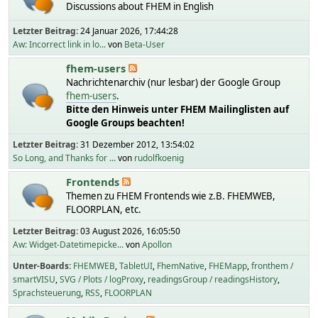
Discussions about FHEM in English
Letzter Beitrag:
24 Januar 2026, 17:44:28
Aw: Incorrect link in lo...
von
Beta-User
fhem-users
Nachrichtenarchiv (nur lesbar) der Google Group
fhem-users
.
Bitte den Hinweis unter FHEM Mailinglisten auf
Google Groups beachten!
Letzter Beitrag:
31 Dezember 2012, 13:54:02
So Long, and Thanks for ...
von
rudolfkoenig
Frontends
Themen zu FHEM Frontends wie z.B. FHEMWEB,
FLOORPLAN, etc.
Letzter Beitrag:
03 August 2026, 16:05:50
Aw: Widget-Datetimepicke...
von
Apollon
Unter-Boards
FHEMWEB
TabletUI
FhemNative
FHEMapp
fronthem /
smartVISU
SVG / Plots / logProxy
readingsGroup / readingsHistory
Sprachsteuerung
RSS
FLOORPLAN