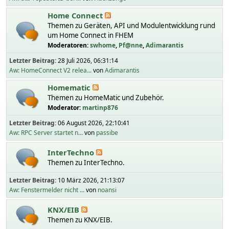
Home Connect
Themen zu Geräten, API und Modulentwicklung rund
um Home Connect in FHEM
Moderatoren:
swhome
,
Pf@nne
,
Adimarantis
Letzter Beitrag:
28 Juli 2026, 06:31:14
Aw: HomeConnect V2 relea...
von
Adimarantis
Homematic
Themen zu HomeMatic und Zubehör.
Moderator:
martinp876
Letzter Beitrag:
06 August 2026, 22:10:41
Aw: RPC Server startet n...
von
passibe
InterTechno
Themen zu InterTechno.
Letzter Beitrag:
10 März 2026, 21:13:07
Aw: Fenstermelder nicht ...
von
noansi
KNX/EIB
Themen zu KNX/EIB.