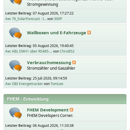
Stromgewinnung
Letzter Beitrag:
07 August 2026, 17:27:22
Aw: 76_SolarForecast - I...
von
300P
Wallboxen und E-Fahrzeuge
Letzter Beitrag:
05 August 2026, 19:40:45
Aw: ABL EMH1 über RS485-...
von
ChrisB52
Verbrauchsmessung
Stromzähler und Gaszähler
Letzter Beitrag:
25 Juli 2026, 09:14:59
Aw: OBI Energietracker
von
TomLee
FHEM - Entwicklung
FHEM Development
FHEM Developers Corner.
Letzter Beitrag:
06 August 2026, 11:33:38