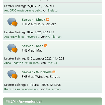
Letzter Beitrag:
25 Juli 2026, 09:28:11
Aw: GPIO Ansteuerung deb...
von
Stelaku
Server - Linux
FHEM auf Linux Servern.
Letzter Beitrag:
28 Juli 2026, 20:12:43
Aw: FHEM hinter Reverse-...
von
Wernieman
Server - Mac
FHEM auf Mac
Letzter Beitrag:
13 Dezember 2022, 14:46:28
Antw:Update für zum Tota...
von
Otto123
Server - Windows
FHEM auf Windows Server.
Letzter Beitrag:
11 Februar 2026, 12:13:06
fhem in einer windows ws...
von
the ratman
FHEM - Anwendungen