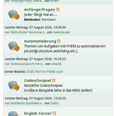
Aw: readingsProxy: übera...
von
erwin
Anfängerfragen
Jeder fängt mal an....
Moderator:
KernSani
Letzter Beitrag:
07 August 2026, 14:39:34
Aw: Mähroboter Navimow I...
von
sweetie-pie
Automatisierung
Themen um Aufgaben mit FHEM zu automatisieren
(
at
,
notify
,
structure
,
watchdog
,etc.).
Letzter Beitrag:
07 August 2026, 16:34:23
Aw: Datenaustausch mit e...
von
olwaldi
Unter-Boards
DOIF
Perl für FHEM-User
Codeschnipsel
Nützliche Codeschnipsel.
Größere Beispiele bitte in das WIKI stellen!
Letzter Beitrag:
07 August 2026, 13:32:23
Aw: Notdienst Apotheke v...
von
Sailor
English Corner