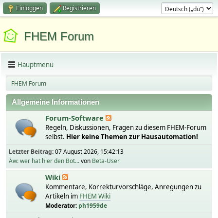
Einloggen
Registrieren
FHEM Forum
Hauptmenü
FHEM Forum
Allgemeine Informationen
Forum-Software
Regeln, Diskussionen, Fragen zu diesem FHEM-Forum
selbst.
Hier keine Themen zur Hausautomation!
Letzter Beitrag:
07 August 2026, 15:42:13
Aw: wer hat hier den Bot...
von
Beta-User
Wiki
Kommentare, Korrekturvorschläge, Anregungen zu
Artikeln im
FHEM Wiki
Moderator:
ph1959de