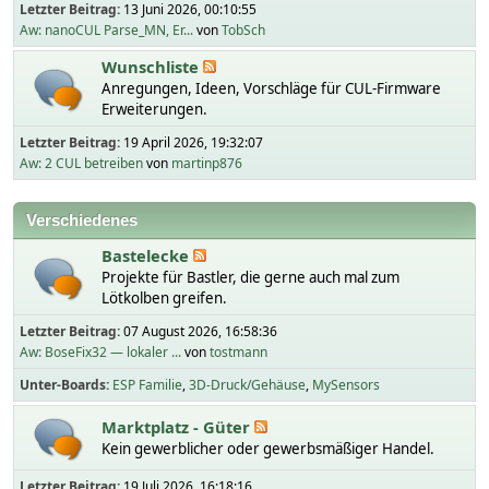
Letzter Beitrag:
13 Juni 2026, 00:10:55
Aw: nanoCUL Parse_MN, Er...
von
TobSch
Wunschliste
Anregungen, Ideen, Vorschläge für CUL-Firmware
Erweiterungen.
Letzter Beitrag:
19 April 2026, 19:32:07
Aw: 2 CUL betreiben
von
martinp876
Verschiedenes
Bastelecke
Projekte für Bastler, die gerne auch mal zum
Lötkolben greifen.
Letzter Beitrag:
07 August 2026, 16:58:36
Aw: BoseFix32 — lokaler ...
von
tostmann
Unter-Boards
ESP Familie
3D-Druck/Gehäuse
MySensors
Marktplatz - Güter
Kein gewerblicher oder gewerbsmäßiger Handel.
Letzter Beitrag:
19 Juli 2026, 16:18:16