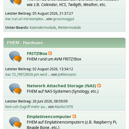
wie z.B.
Calendar
,
HCS
,
Twiligth
,
Weather
, etc.
Letzter Beitrag:
05 August 2026, 21:37:27
Aw: ical url mit komplex...
von
grossmaggul
Unter-Boards
Kalendermodule
Wettermodule
FHEM - Hardware
FRITZ!Box
FHEM rund um AVM FRITZ!Box
Letzter Beitrag:
02 August 2026, 13:34:12
Aw: 72_FRITZBOX.pm wird ...
von
JoWiemann
Network Attached Storage (NAS)
FHEM auf NAS-Systemen (Synology, etc.)
Letzter Beitrag:
26 Juni 2026, 08:59:09
Kein ssh-Zugriff mehr au...
von
Marko1976
Einplatinencomputer
FHEM auf Einplatinencomputern (z.B. Raspberry Pi,
Beagle Bone, etc.)