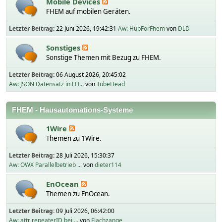
Mobile Devices
FHEM auf mobilen Geräten.
Letzter Beitrag:
22 Juni 2026, 19:42:31
Aw: HubForFhem
von
DLD
Sonstiges
Sonstige Themen mit Bezug zu FHEM.
Letzter Beitrag:
06 August 2026, 20:45:02
Aw: JSON Datensatz in FH...
von
TubeHead
FHEM - Hausautomations-Systeme
1Wire
Themen zu 1Wire.
Letzter Beitrag:
28 Juli 2026, 15:30:37
Aw: OWX Parallelbetrieb ...
von
dieter114
EnOcean
Themen zu EnOcean.
Letzter Beitrag:
09 Juli 2026, 06:42:00
Aw: attr repeaterID bei ...
von
Flachzange