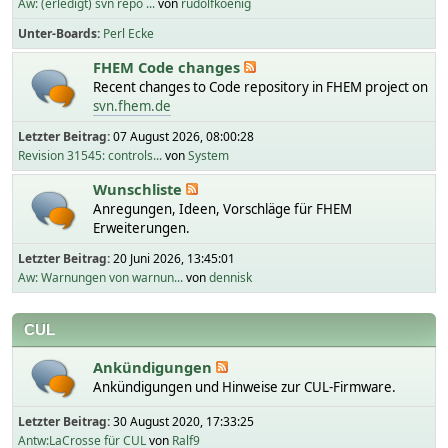
Aw: (erledigt) svn repo ...
von
rudolfkoenig
Unter-Boards
Perl Ecke
FHEM Code changes
Recent changes to Code repository in FHEM project on
svn.fhem.de
Letzter Beitrag:
07 August 2026, 08:00:28
Revision 31545: controls...
von
System
Wunschliste
Anregungen, Ideen, Vorschläge für FHEM
Erweiterungen.
Letzter Beitrag:
20 Juni 2026, 13:45:01
Aw: Warnungen von warnun...
von
dennisk
CUL
Ankündigungen
Ankündigungen und Hinweise zur CUL-Firmware.
Letzter Beitrag:
30 August 2020, 17:33:25
Antw:LaCrosse für CUL
von
Ralf9