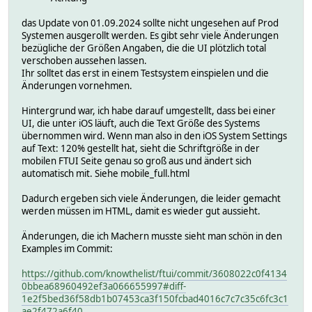
das Update von 01.09.2024 sollte nicht ungesehen auf Prod
Systemen ausgerollt werden. Es gibt sehr viele Änderungen
bezügliche der Größen Angaben, die die UI plötzlich total
verschoben aussehen lassen.
Ihr solltet das erst in einem Testsystem einspielen und die
Änderungen vornehmen.
Hintergrund war, ich habe darauf umgestellt, dass bei einer
UI, die unter iOS läuft, auch die Text Größe des Systems
übernommen wird. Wenn man also in den iOS System Settings
auf Text: 120% gestellt hat, sieht die Schriftgröße in der
mobilen FTUI Seite genau so groß aus und ändert sich
automatisch mit. Siehe mobile_full.html
Dadurch ergeben sich viele Änderungen, die leider gemacht
werden müssen im HTML, damit es wieder gut aussieht.
Änderungen, die ich Machern musste sieht man schön in den
Examples im Commit:
https://github.com/knowthelist/ftui/commit/3608022c0f4134
0bbea68960492ef3a066655997#diff-
1e2f5bed36f58db1b07453ca3f150fcbad4016c7c7c35c6fc3c1
ae2f472a6f40