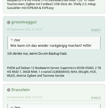
Raspberry Pi 4 mit FHEM; FTUI Dashboard auf Asus 15,6" VT168H
Touchscreen; ZigBee mit ConBee2 USB-Stick; div. Shelly 2.5; integr.
Gaszähler mit ESP8266 & ESPEasy;
grossmaggul
03 September 2024, 21:18:12
#3651
Zitat
Wie kann ich das wieder rückgängig machen? Hilfe!
Ich denke nur, wenn Du ein Backup hast.
FHEM auf Debian 12 Bookworm Server, Supermicro XEON X5660, 2 TB
HD RAID 1, 36GB RAM, 1 x nanoCUL868(MAX!); MAX, MiLight, HUE,
WLED, diverse Zgibee und Tasmota Geräte
Dracolein
03 September 2024, 21:23:07
#3652
Zitat