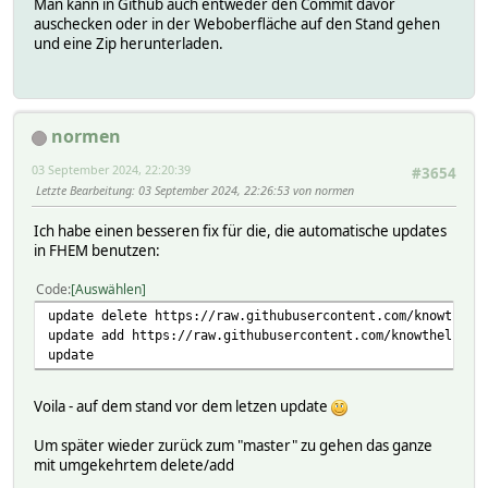
Man kann in Github auch entweder den Commit davor
auschecken oder in der Weboberfläche auf den Stand gehen
und eine Zip herunterladen.
normen
03 September 2024, 22:20:39
#3654
Letzte Bearbeitung
: 03 September 2024, 22:26:53 von normen
Ich habe einen besseren fix für die, die automatische updates
in FHEM benutzen:
Code
Auswählen
update delete https://raw.githubusercontent.com/knowtheli
update add https://raw.githubusercontent.com/knowthelist/
update
Voila - auf dem stand vor dem letzen update
Um später wieder zurück zum "master" zu gehen das ganze
mit umgekehrtem delete/add