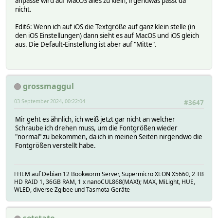
anpasse wird auf MacOS alles zu klein, irgendwas passt da
nicht.
Edit6: Wenn ich auf iOS die Textgröße auf ganz klein stelle (in
den iOS Einstellungen) dann sieht es auf MacOS und iOS gleich
aus. Die Default-Einstellung ist aber auf "Mitte".
grossmaggul
03 September 2024, 00:22:04
#3647
Mir geht es ähnlich, ich weiß jetzt gar nicht an welcher
Schraube ich drehen muss, um die Fontgrößen wieder
"normal" zu bekommen, da ich in meinen Seiten nirgendwo die
Fontgrößen verstellt habe.
FHEM auf Debian 12 Bookworm Server, Supermicro XEON X5660, 2 TB
HD RAID 1, 36GB RAM, 1 x nanoCUL868(MAX!); MAX, MiLight, HUE,
WLED, diverse Zgibee und Tasmota Geräte