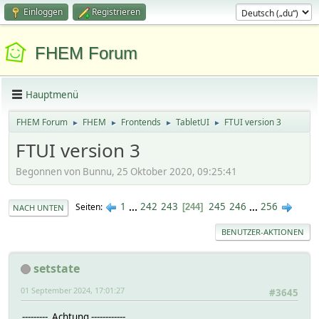
Einloggen
Registrieren
FHEM Forum
Hauptmenü
FHEM Forum
FHEM
Frontends
TabletUI
FTUI version 3
►
►
►
►
FTUI version 3
Begonnen von Bunnu, 25 Oktober 2020, 09:25:41
1
...
242
243
245
246
...
256
Seiten
244
NACH UNTEN
BENUTZER-AKTIONEN
setstate
01 September 2024, 17:01:27
#3645
--------- Achtung ------------