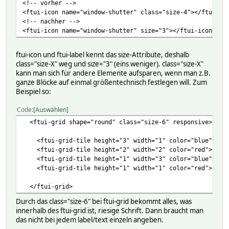
<!-- vorher -->
<ftui-icon name="window-shutter" class="size-4"></ftui-ic
<!-- nachher -->
<ftui-icon name="window-shutter" size="3"></ftui-icon>
ftui-icon und ftui-label kennt das size-Attribute, deshalb
class="size-X" weg und size="3" (eins weniger). class="size-X"
kann man sich für andere Elemente aufsparen, wenn man z.B.
ganze Blöcke auf einmal größentechnisch festlegen will. Zum
Beispiel so:
Code
Auswählen
<ftui-grid shape="round" class="size-6" responsive>
<ftui-grid-tile height="3" width="1" color="blue">3x1<
<ftui-grid-tile height="2" width="2" color="red">2x2</
<ftui-grid-tile height="1" width="3" color="blue">1x3<
<ftui-grid-tile height="1" width="1" color="red">1x1</
</ftui-grid>
Durch das class="size-6" bei ftui-grid bekommt alles, was
innerhalb des ftui-grid ist, riesige Schrift. Dann braucht man
das nicht bei jedem label/text einzeln angeben.