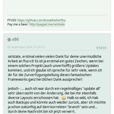
FTUI3:
https://github.com/knowthelist/ftui
Pay me a beer:
http://paypal.me/setstate
x86
05 September 2024, 21:26:15
#3659
setstate, erstmal vielen vielen Dank für deine unermüdliche
Arbeit an ftui-v3! Es ist ja erstmal ein gutes Zeichen, wenn bei
einem solchen Projekt (auch unverhofft) größere Updates
kommen, und ich glaube ich spreche für sehr viele, wenn ich
dir für die Zurverfügungstellung dieses fantastischen
Frameworks ganz herzlichen Dank ausspreche!!
Jedoch - ... auch ich war durch ein regelmäßiges "update all"
sehr überrascht von der Änderung, die bei mir ebenfalls
diverse Layouts zerschossen hat.
Halb so wild, ich hab
auch Backups und könnte auch wieder zurück, aber ich möchte
ja schon zukünftig auf dem korrekten "branch" sein und...
durch deine Nachricht bin ich jetzt verwirrt.