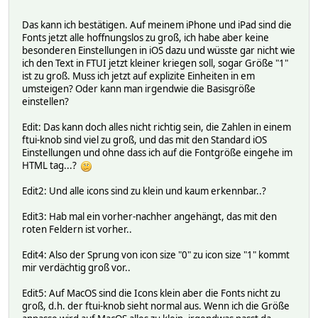
Das kann ich bestätigen. Auf meinem iPhone und iPad sind die
Fonts jetzt alle hoffnungslos zu groß, ich habe aber keine
besonderen Einstellungen in iOS dazu und wüsste gar nicht wie
ich den Text in FTUI jetzt kleiner kriegen soll, sogar Größe "1"
ist zu groß. Muss ich jetzt auf explizite Einheiten in em
umsteigen? Oder kann man irgendwie die Basisgröße
einstellen?
Edit: Das kann doch alles nicht richtig sein, die Zahlen in einem
ftui-knob sind viel zu groß, und das mit den Standard iOS
Einstellungen und ohne dass ich auf die Fontgröße eingehe im
HTML tag...?
Edit2: Und alle icons sind zu klein und kaum erkennbar..?
Edit3: Hab mal ein vorher-nachher angehängt, das mit den
roten Feldern ist vorher..
Edit4: Also der Sprung von icon size "0" zu icon size "1" kommt
mir verdächtig groß vor..
Edit5: Auf MacOS sind die Icons klein aber die Fonts nicht zu
groß, d.h. der ftui-knob sieht normal aus. Wenn ich die Größe