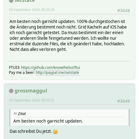
setstate
03 September 2024, 08:23:20
#3648
Am besten noch garnicht updaten. 100% durchgestochen ist
die Änderung bestimmt noch nicht. Grid Kacheln auf iOS habe
ich noch garnicht getestet. Da muss bestimmt ein der einen
oder anderen Stelle feingetuned werden. Ich wollte nur
erstmal die duzende Files, die ich geändert habe, hochladen.
Nicht dass alles verloren geht.
FTUI3:
https://github.com/knowthelist/ftui
Pay me a beer:
http://paypal.me/setstate
grossmaggul
03 September 2024, 09:35:25
#3649
Zitat
Am besten noch garnicht updaten.
Das schreibst Du jetzt.