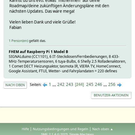
Kannst du uns evtl. etwas "mitnehmen" auf deine
Roadmap/deine zukünftigen Änderungspläne mit den
nächsten Updates. Das wäre mega!
Vielen lieben Dank und viele Grüße!
Fabian
1 Person(en)
gefällt das.
FHEM auf Raspberry Pi 1 Model B
SIGNALduino (CC1101), 6 IT-Steckdosen/Fernbedienungen, 8 433-
MHz-Temperatursensoren, 6 tuya-Bulbs, 6 Shelly 2.5 Rolladenaktoren,
1 Comet DECT Heizungsaktor, tasmota IR, VIERA TV, HomeConnect,
Google Assistant, FTUI, Wetter- und Fahrplandaten = 220 defines
1
...
242
243
245
246
...
256
Seiten
244
NACH OBEN
BENUTZER-AKTIONEN
|
|
Hilfe
Nutzungsbedingungen und Regeln
Nach oben ▲
,
SMF 2.1.4 © 2023
Simple Machines