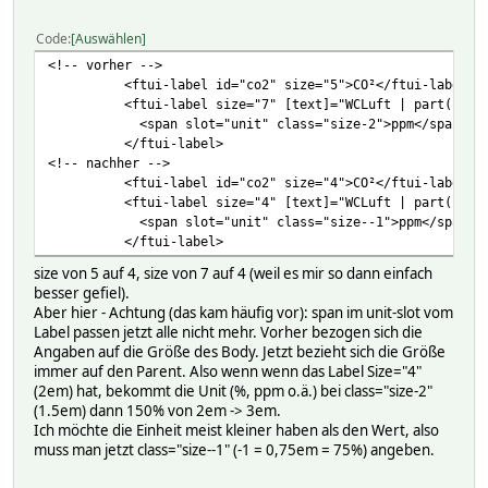
Code
Auswählen
<!-- vorher -->
<ftui-label id="co2" size="5">CO²</ftui-label>
<ftui-label size="7" [text]="WCLuft | part(1) | t
<span slot="unit" class="size-2">ppm</span>
</ftui-label>
<!-- nachher -->
<ftui-label id="co2" size="4">CO²</ftui-label>
<ftui-label size="4" [text]="WCLuft | part(1) | t
<span slot="unit" class="size--1">ppm</span>
</ftui-label>
size von 5 auf 4, size von 7 auf 4 (weil es mir so dann einfach
besser gefiel).
Aber hier - Achtung (das kam häufig vor): span im unit-slot vom
Label passen jetzt alle nicht mehr. Vorher bezogen sich die
Angaben auf die Größe des Body. Jetzt bezieht sich die Größe
immer auf den Parent. Also wenn wenn das Label Size="4"
(2em) hat, bekommt die Unit (%, ppm o.ä.) bei class="size-2"
(1.5em) dann 150% von 2em -> 3em.
Ich möchte die Einheit meist kleiner haben als den Wert, also
muss man jetzt class="size--1" (-1 = 0,75em = 75%) angeben.