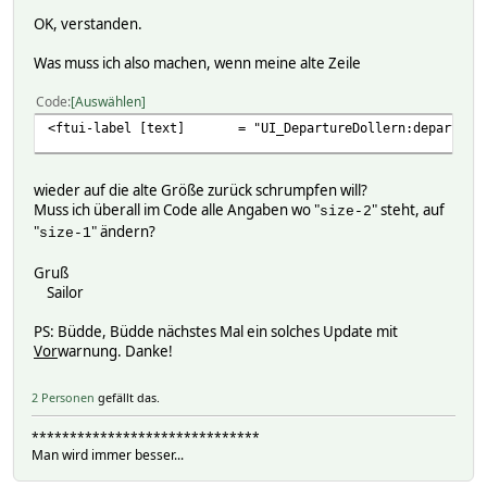
OK, verstanden.
Was muss ich also machen, wenn meine alte Zeile
Code
Auswählen
<ftui-label [text] = "UI_DepartureDollern:departure_
wieder auf die alte Größe zurück schrumpfen will?
Muss ich überall im Code alle Angaben wo "
" steht, auf
size-2
"
" ändern?
size-1
Gruß
Sailor
PS: Büdde, Büdde nächstes Mal ein solches Update mit
Vor
warnung. Danke!
2 Personen
gefällt das.
******************************
Man wird immer besser...