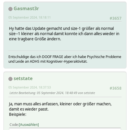
Gasmast3r
05 September 2024, 18:18:11
#3657
Hy hatte das Update gemacht und size-1 größer als normal
size--1 kleiner als normal damit konnte ich dann alles wieder in
eine tragbare Größe ändern.
Entschuldige das ich DOOF FRAGE aber ich habe Psychische Probleme
und Leide an ADHS mit Kognitiver-Hyperaktivität.
setstate
05 September 2024, 18:37:53
#3658
Letzte Bearbeitung
: 05 September 2024, 18:48:49 von setstate
Ja, man muss alles anfassen, kleiner oder größer machen,
damit es wieder passt.
Beispiele:
Code
Auswählen