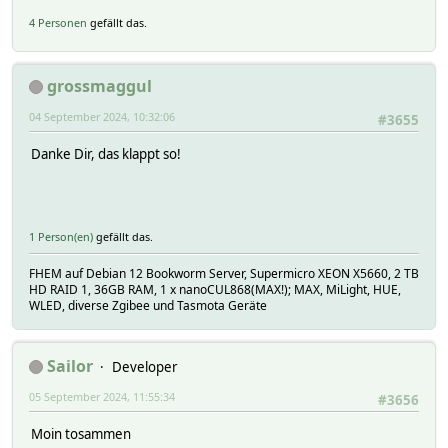
4 Personen
gefällt das.
grossmaggul
04 September 2024, 10:32:06
#3655
Danke Dir, das klappt so!
1 Person(en)
gefällt das.
FHEM auf Debian 12 Bookworm Server, Supermicro XEON X5660, 2 TB
HD RAID 1, 36GB RAM, 1 x nanoCUL868(MAX!); MAX, MiLight, HUE,
WLED, diverse Zgibee und Tasmota Geräte
Sailor
Developer
05 September 2024, 11:55:34
#3656
Moin tosammen