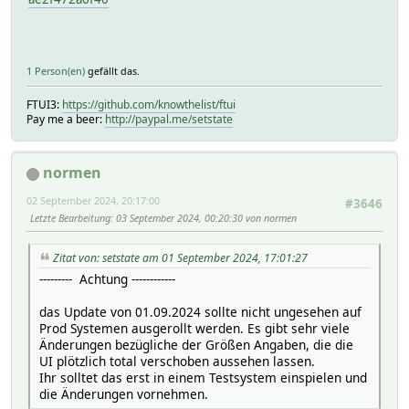
1 Person(en)
gefällt das.
FTUI3:
https://github.com/knowthelist/ftui
Pay me a beer:
http://paypal.me/setstate
normen
02 September 2024, 20:17:00
#3646
Letzte Bearbeitung
: 03 September 2024, 00:20:30 von normen
Zitat von: setstate am 01 September 2024, 17:01:27
--------- Achtung ------------
das Update von 01.09.2024 sollte nicht ungesehen auf
Prod Systemen ausgerollt werden. Es gibt sehr viele
Änderungen bezügliche der Größen Angaben, die die
UI plötzlich total verschoben aussehen lassen.
Ihr solltet das erst in einem Testsystem einspielen und
die Änderungen vornehmen.