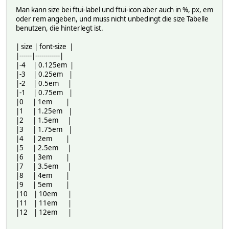
Man kann size bei ftui-label und ftui-icon aber auch in %, px, em
oder rem angeben, und muss nicht unbedingt die size Tabelle
benutzen, die hinterlegt ist.
| size | font-size |
|------|------------|
|-4 | 0.125em |
|-3 | 0.25em |
|-2 | 0.5em |
|-1 | 0.75em |
|0 | 1em |
|1 | 1.25em |
|2 | 1.5em |
|3 | 1.75em |
|4 | 2em |
|5 | 2.5em |
|6 | 3em |
|7 | 3.5em |
|8 | 4em |
|9 | 5em |
|10 | 10em |
|11 | 11em |
|12 | 12em |