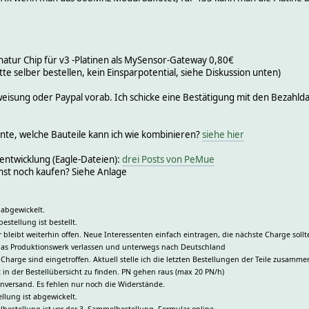
atur Chip für v3 -Platinen als MySensor-Gateway 0,80€
te selber bestellen, kein Einsparpotential, siehe Diskussion unten)
isung oder Paypal vorab. Ich schicke eine Bestätigung mit den Bezahlda
ante, welche Bauteile kann ich wie kombinieren?
siehe hier
entwicklung (Eagle-Dateien):
drei Posts von PeMue
st noch kaufen? Siehe Anlage
 abgewickelt.
stellung ist bestellt.
 bleibt weiterhin offen. Neue Interessenten einfach eintragen, die nächste Charge sollt
t das Produktionswerk verlassen und unterwegs nach Deutschland
. Charge sind eingetroffen. Aktuell stelle ich die letzten Bestellungen der Teile zusamm
 in der Bestellübersicht zu finden. PN gehen raus (max 20 PN/h)
enversand. Es fehlen nur noch die Widerstände.
llung ist abgewickelt.
bestellung ist vor der 3. Sammelbestellung. Formular online.