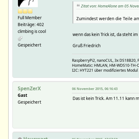
Zitat von: HomeAlone am 05 Nove
Full Member
Zumindest werden die Teile a
Beiträge: 402
climbing is cool
wenn das kein Trick ist, da steht 
Gespeichert
Gruß Friedrich
RaspberryPi2, nanoCUL, 3x DS18B20, F
HomeMatic: HMLAN, HM-WDS10-TH-O,
I2C: HYT221 über modifiziertes Modul
SpenZerX
06 November 2015, 06:16:43
Gast
Das ist kein Trick. Am 11.11 kann m
Gespeichert