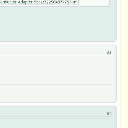
-connector-Adapter-5pcs/32258487775.html
#3
#4