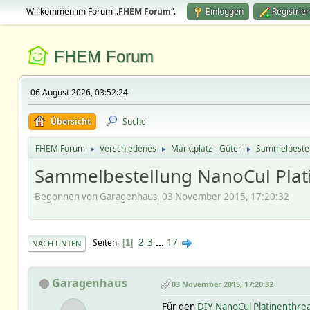
Willkommen im Forum „
FHEM Forum
“.
Einloggen
Registrie
FHEM Forum
06 August 2026, 03:52:24
Übersicht
Suche
FHEM Forum
Verschiedenes
Marktplatz - Güter
Sammelbeste
►
►
►
Sammelbestellung NanoCul Plat
Begonnen von Garagenhaus, 03 November 2015, 17:20:32
2
3
...
17
Seiten
1
NACH UNTEN
Garagenhaus
03 November 2015, 17:20:32
Für den
DIY NanoCul Platinenthre