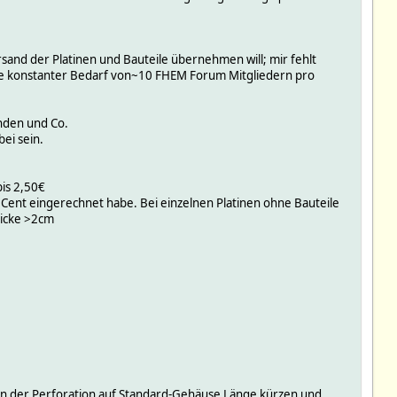
sand der Platinen und Bauteile übernehmen will; mir fehlt
eine konstanter Bedarf von~10 FHEM Forum Mitgliedern pro
nden und Co.
ei sein.
is 2,50€
Cent eingerechnet habe. Bei einzelnen Platinen ohne Bauteile
Dicke >2cm
an der Perforation auf Standard-Gehäuse Länge kürzen und