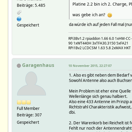
Platine 2.2 bin ich 2. Charge, Pl
Beiträge: 5.485
was gebe ich an?
da würde ich auf jeden Fall mal (nur
Gespeichert
RPi3Bv1.2 rpiaddon 1.66 6.0 1xHM-C
90 1xWT440H 3xTFA30.3150 5xFA21
RPi1Bv2 LCDCSM 1.63 5.8 2xMAX HKT
Garagenhaus
10 November 2015, 22:27:07
1. Also es gibt neben dem Bedarf 
Sowohl Antenne also auch Buchsen si
Mein Problem ist eher eine Quelle 
Wellenlänge sich genau halbiert.
Also eine 433 Antenne im Prinzip 
Richtstrahl Charakteristik aufweis
Full Member
dbi.
Beiträge: 307
Gespeichert
2. Der Warenkorb bei Reichelt ist f
Fehlt nur noch der Antennendraht.