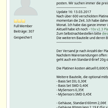
posten. Wir suchen immer die prei
-------------------------------
Update 16: 13.03.2017
Nach über 600 verschickten Platine
momentan die Zeit. Ich habe daher
Monat. Ich habe das ganze immer 
Full Member
Aktuell habe ich noch
~10x v2.3 Pla
Beiträge: 307
Zum Selbstnachbestellen bitte
dies
Gespeichert
Die weiteren Bauteile und deren Be
--------------------------
Der Versand je nach Anzahl der Pl
Nachdem Warensendungen offen sein
geht auch ein Standard-Brief 20g
Die Platinen kosten aktuell 0,60€/S
Weitere Bauteile, die optional mit
- Basis Set DIL 0,30€
- Basis Set SMD 0,40€
- MySensors 0,35€
- MySensors SMD 0,45€
- Gehäuse, Standard 60mm 2,06€
- Gehäuse 80mm lang 2,19 € (für v