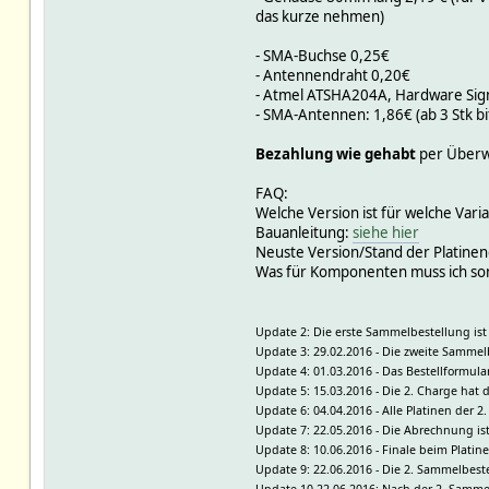
das kurze nehmen)
- SMA-Buchse 0,25€
- Antennendraht 0,20€
- Atmel ATSHA204A, Hardware Sign
- SMA-Antennen: 1,86€ (ab 3 Stk bit
Bezahlung wie gehabt
per Überwe
FAQ:
Welche Version ist für welche Vari
Bauanleitung:
siehe hier
Neuste Version/Stand der Platinen
Was für Komponenten muss ich son
Update 2: Die erste Sammelbestellung ist
Update 3: 29.02.2016 - Die zweite Sammelbe
Update 4: 01.03.2016 - Das Bestellformular
Update 5: 15.03.2016 - Die 2. Charge ha
Update 6: 04.04.2016 - Alle Platinen der 2
Update 7: 22.05.2016 - Die Abrechnung ist
Update 8: 10.06.2016 - Finale beim Platin
Update 9: 22.06.2016 - Die 2. Sammelbeste
Update 10 22.06.2016: Nach der 2. Sammel