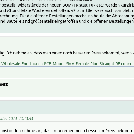
bestellt. Widerstände der neuen BOM (1K statt 10k etc.) werden kurzfris
nd v3 sind letzte Woche eingetroffen. v2 ist mittlerweile auch komplett 
echnung. Für die offenen Bestellungen mache ich heute die Abrechnung f
nd Bauteile sind größtenteils eingetroffen und die offenen Bestellunge
tig. Ich nehme an, dass man einen noch besseren Preis bekommt, wenn wi
MC-Wholesale-End-Launch-PCB-Mount-SMA-Female-Plug-Straight-RF-conn
mekit
ember 2015, 13:13:45
günstig. Ich nehme an, dass man einen noch besseren Preis bekommt,