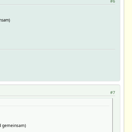
#6
insam)
#7
and gemeinsam)