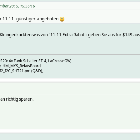
mber 2015, 19:56:16
m 11.11. günstiger angeboten
im Kleingedruckten was von "11.11 Extra Rabatt: geben Sie aus für $149 
S20: 4x Funk-Schalter ST-4, LaCrosseGW,
 HM_MYS_RelaisBoard,
 I2_I2C_SHT21.pm (Q&D),
an richtig sparen.