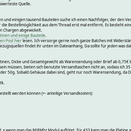
swerteste Quelle.
n und einigen tausend Bauteilen suche ich einen Nachfolger, der den Ver
 die Bestellmöglichkeit aus dem Thread erst mal entfernt. Es besteht 
in Chargen abgewickelt.
tinen und einige Bauteile
.
en Post hier
lesen. Ich versorge gerne noch ganze Batches mit Widerstä
zugsquellen findet ihr unten im Dateianhang. Da sollte für jeden was dab
atinen, Dicke und Gesamtgewicht als Warensendung oder Brief ab 0,75€ b
 müssen, bieten sich benutzte Versandtaschen nicht an, sodass ich 35 
 oder 50g. Sobald Gehäuse dabei sind, geht nur noch Warensendung, da 
tk.
bestellt werden können (+- anteilige Versandkosten):
1.x wenn man das 868Mhz Modul auflötet, für 433 kann man die Platine 