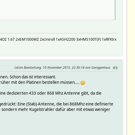
UNO2 1.67 2xEM1000WZ 2xUniroll 1xASH2200 3xHMS100T(F) 1xRFXtrx
Letzte Bearbeitung
: 10 November 2015, 22:30:18 von Garagenhaus
#8
n. Schon das ist interessant.
früher mit den Platinen bestellen müssen....
eine dedizierten 433 oder 868 Mhz Antenne gibt, da die
edrückt: Eine (Stab)-Antenne, die bei 868Mhz eine definierte
ch, sondern mehr Kugelstrahler dafür aber mit etwas weniger