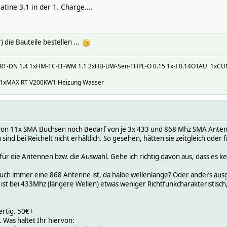
atine 3.1 in der 1. Charge....
) die Bauteile bestellen ...
C-RT-DN 1.4 1xHM-TC-IT-WM 1.1 2xHB-UW-Sen-THPL-O 0.15 1x-I 0.14OTAU 1xC
 1xMAX RT V200KW1 Heizung Wasser
von 11x SMA Buchsen noch Bedarf von je 3x 433 und 868 Mhz SMA Antenne
nd bei Reichelt nicht erhältlich. So gesehen, hätten sie zeitgleich oder 
für die Antennen bzw. die Auswahl. Gehe ich richtig davon aus, dass es k
auch immer eine 868 Antenne ist, da halbe wellenlänge? Oder anders ausg
t, ist bei 433Mhz (längere Wellen) etwas weniger Richtfunkcharakteristis
ertig. 50€+
 Was haltet Ihr hiervon: