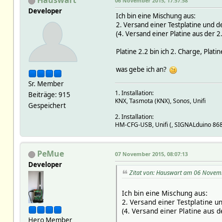
Hauswart
06 November 2015, 17:57:58
Developer
Ich bin eine Mischung aus:
2. Versand einer Testplatine und 
(4. Versand einer Platine aus der 
Platine 2.2 bin ich 2. Charge, Platin
was gebe ich an?
Sr. Member
1. Installation:
Beiträge: 915
KNX, Tasmota (KNX), Sonos, Unifi
Gespeichert
2. Installation:
HM-CFG-USB, Unifi (, SIGNALduino 86
PeMue
07 November 2015, 08:07:13
Developer
Zitat von: Hauswart am 06 Novem
Ich bin eine Mischung aus:
2. Versand einer Testplatine 
(4. Versand einer Platine aus 
Hero Member