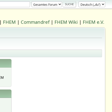
|
FHEM
|
Commandref
|
FHEM Wiki
|
FHEM e.V.
EM