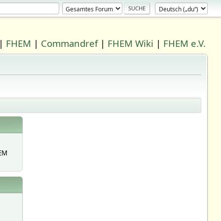
|
FHEM
|
Commandref
|
FHEM Wiki
|
FHEM e.V.
EM