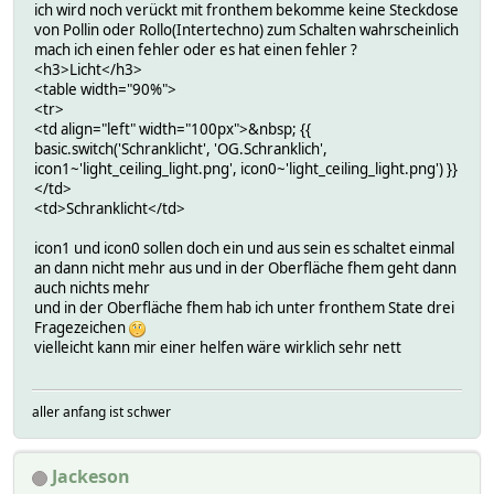
ich wird noch verückt mit fronthem bekomme keine Steckdose
von Pollin oder Rollo(Intertechno) zum Schalten wahrscheinlich
mach ich einen fehler oder es hat einen fehler ?
<h3>Licht</h3>
<table width="90%">
<tr>
<td align="left" width="100px">&nbsp; {{
basic.switch('Schranklicht', 'OG.Schranklich',
icon1~'light_ceiling_light.png', icon0~'light_ceiling_light.png') }}
</td>
<td>Schranklicht</td>
icon1 und icon0 sollen doch ein und aus sein es schaltet einmal
an dann nicht mehr aus und in der Oberfläche fhem geht dann
auch nichts mehr
und in der Oberfläche fhem hab ich unter fronthem State drei
Fragezeichen
vielleicht kann mir einer helfen wäre wirklich sehr nett
aller anfang ist schwer
Jackeson