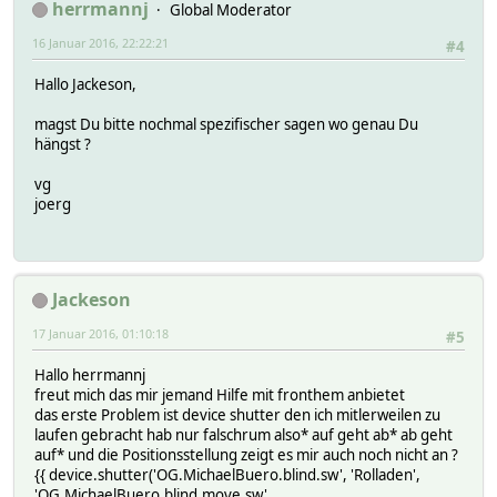
herrmannj
Global Moderator
16 Januar 2016, 22:22:21
#4
Hallo Jackeson,
magst Du bitte nochmal spezifischer sagen wo genau Du
hängst ?
vg
joerg
Jackeson
17 Januar 2016, 01:10:18
#5
Hallo herrmannj
freut mich das mir jemand Hilfe mit fronthem anbietet
das erste Problem ist device shutter den ich mitlerweilen zu
laufen gebracht hab nur falschrum also* auf geht ab* ab geht
auf* und die Positionsstellung zeigt es mir auch noch nicht an ?
{{ device.shutter('OG.MichaelBuero.blind.sw', 'Rolladen',
'OG.MichaelBuero.blind.move.sw',