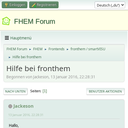
Einloggen
Registrieren
FHEM Forum
Hauptmenü
FHEM Forum
FHEM
Frontends
fronthem / smartVISU
►
►
►
Hilfe bei fronthem
►
Hilfe bei fronthem
Begonnen von Jackeson, 13 Januar 2016, 22:28:31
Seiten
1
NACH UNTEN
BENUTZER-AKTIONEN
Jackeson
13 Januar 2016, 22:28:31
Hallo,