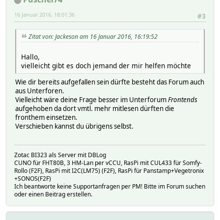
16 Januar 2016, 18:01:36
#3
Zitat von: Jackeson am 16 Januar 2016, 16:19:52
Hallo,
vielleicht gibt es doch jemand der mir helfen möchte
Wie dir bereits aufgefallen sein dürfte besteht das Forum auch
aus Unterforen.
Vielleicht wäre deine Frage besser im Unterforum
Frontends
aufgehoben da dort vmtl. mehr mitlesen dürften die
fronthem einsetzen.
Verschieben kannst du übrigens selbst.
Zotac BI323 als Server mit DBLog
CUNO für FHT80B, 3 HM-Lan per vCCU, RasPi mit CUL433 für Somfy-
Rollo (F2F), RasPi mit I2C(LM75) (F2F), RasPi für Panstamp+Vegetronix
+SONOS(F2F)
Ich beantworte keine Supportanfragen per PM! Bitte im Forum suchen
oder einen Beitrag erstellen.