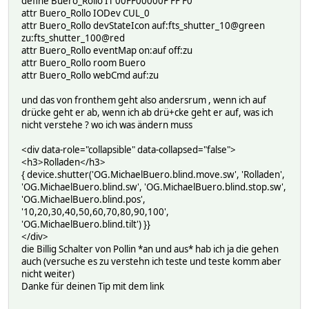
define Buero_Rollo IT 00FF00000F FF F0
attr Buero_Rollo IODev CUL_0
attr Buero_Rollo devStateIcon auf:fts_shutter_10@green
zu:fts_shutter_100@red
attr Buero_Rollo eventMap on:auf off:zu
attr Buero_Rollo room Buero
attr Buero_Rollo webCmd auf:zu
und das von fronthem geht also andersrum , wenn ich auf
drücke geht er ab, wenn ich ab drü+cke geht er auf, was ich
nicht verstehe ? wo ich was ändern muss
<div data-role="collapsible" data-collapsed="false">
<h3>Rolladen</h3>
{ device.shutter('OG.MichaelBuero.blind.move.sw', 'Rolladen',
'OG.MichaelBuero.blind.sw', 'OG.MichaelBuero.blind.stop.sw',
'OG.MichaelBuero.blind.pos',
'10,20,30,40,50,60,70,80,90,100',
'OG.MichaelBuero.blind.tilt') }}
</div>
die Billig Schalter von Pollin *an und aus* hab ich ja die gehen
auch (versuche es zu verstehn ich teste und teste komm aber
nicht weiter)
Danke für deinen Tip mit dem link