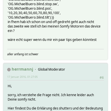
'OG.MichaelBuero.blind.stop.sw',
'OG.MichaelBuero.blind.pos',
'10,20,30,40,50,60,70,80,90,100',
'OG.MichaelBuero.blind.tilt') }}
in fhem hab ich schon on und off gedreht geht auch nicht
das zweite wie stell ich bei meinen Somfy Motoren das device
ein ?
wäre echt super wenn du mir ein paar tips geben könntest
aller anfang ist schwer
herrmannj
Global Moderator
17 Januar 2016, 01:27:05
#6
Hi,
sorry, ich verstehe die Frage nicht. Ich kenne leider auch
Deine somfy nicht.
Hier findest Du die Erklärung des shutters und der Bedeutung