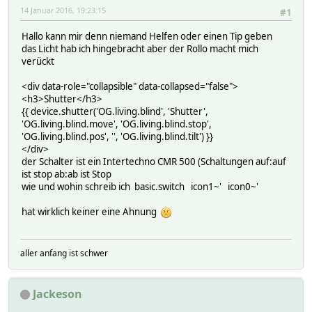
14 Januar 2016, 19:23:15
#1
Hallo kann mir denn niemand Helfen oder einen Tip geben
das Licht hab ich hingebracht aber der Rollo macht mich
verückt
<div data-role="collapsible" data-collapsed="false">
<h3>Shutter</h3>
{{ device.shutter('OG.living.blind', 'Shutter',
'OG.living.blind.move', 'OG.living.blind.stop',
'OG.living.blind.pos', '', 'OG.living.blind.tilt') }}
</div>
der Schalter ist ein Intertechno CMR 500 (Schaltungen auf:auf
ist stop ab:ab ist Stop
wie und wohin schreib ich basic.switch icon1~' icon0~'
hat wirklich keiner eine Ahnung
aller anfang ist schwer
Jackeson