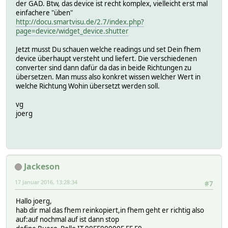
der GAD. Btw, das device ist recht komplex, vielleicht erst mal
einfachere "üben"
http://docu.smartvisu.de/2.7/index.php?
page=device/widget_device.shutter
Jetzt musst Du schauen welche readings und set Dein fhem
device überhaupt versteht und liefert. Die verschiedenen
converter sind dann dafür da das in beide Richtungen zu
übersetzen. Man muss also konkret wissen welcher Wert in
welche Richtung Wohin übersetzt werden soll.
vg
joerg
Jackeson
17 Januar 2016, 13:28:34
#7
Hallo joerg,
hab dir mal das fhem reinkopiert,in fhem geht er richtig also
auf:auf nochmal auf ist dann stop