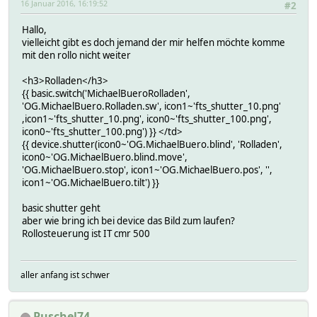
16 Januar 2016, 16:19:52
#2
Hallo,
vielleicht gibt es doch jemand der mir helfen möchte komme
mit den rollo nicht weiter
<h3>Rolladen</h3>
{{ basic.switch('MichaelBueroRolladen',
'OG.MichaelBuero.Rolladen.sw', icon1~'fts_shutter_10.png'
,icon1~'fts_shutter_10.png', icon0~'fts_shutter_100.png',
icon0~'fts_shutter_100.png') }} </td>
{{ device.shutter(icon0~'OG.MichaelBuero.blind', 'Rolladen',
icon0~'OG.MichaelBuero.blind.move',
'OG.MichaelBuero.stop', icon1~'OG.MichaelBuero.pos', '',
icon1~'OG.MichaelBuero.tilt') }}
basic shutter geht
aber wie bring ich bei device das Bild zum laufen?
Rollosteuerung ist IT cmr 500
aller anfang ist schwer
Puschel74