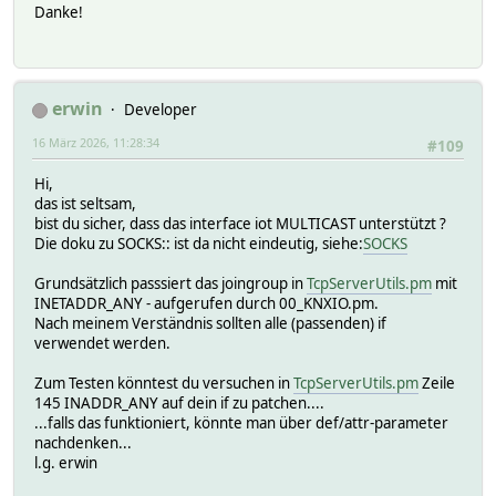
Danke!
erwin
Developer
16 März 2026, 11:28:34
#109
Hi,
das ist seltsam,
bist du sicher, dass das interface iot MULTICAST unterstützt ?
Die doku zu SOCKS:: ist da nicht eindeutig, siehe:
SOCKS
Grundsätzlich passsiert das joingroup in
TcpServerUtils.pm
mit
INETADDR_ANY - aufgerufen durch 00_KNXIO.pm.
Nach meinem Verständnis sollten alle (passenden) if
verwendet werden.
Zum Testen könntest du versuchen in
TcpServerUtils.pm
Zeile
145 INADDR_ANY auf dein if zu patchen....
...falls das funktioniert, könnte man über def/attr-parameter
nachdenken...
l.g. erwin