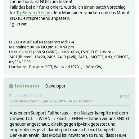
connections, ist NUR zum testen!
Falls das bei dir funktioniert, würde ich einen patch Vorschlag
für
TcpServerUtils.pm
dem Maintainer schicken und das Modul
KNXIO entsprechend anpassen.
l.g. erwin
FHEM aktuell auf RaspberryPI Mdl 1-4
Maintainer: 00_KNXIO.pm 10_KNX.pm
User: CUNO2 (868 SLOWRF) - HMS100xx, FS20, FHT, 1-Wire -
2401(iButton), 18x20, 2406, 2413 (AVR), 2450,..,MQTT2, KNX, SONOFF,
mySENSORS,....
Hardware: Busware ROT, Weinzierl IP731, 1-Wire GW,...
tostmann
Developer
01 Juli 2026, 21:50:15
#111
Letzte Bearbeitung
: 02 Juli 2026, 08:49:18 von tostmann
Aus einem Support-Fall heraus — ein Nutzer kämpfte mit dem
Umweg TUL → WLAN → knxd → FHEM — haben wir uns KNXIO
genauer angeschaut, direkt gegen ip4knx getestet und
empfehlen es jetzt: damit spart man sich knxd komplett.
Danke an erwin, das Modul ist inzwischen so rund, dass FHEM