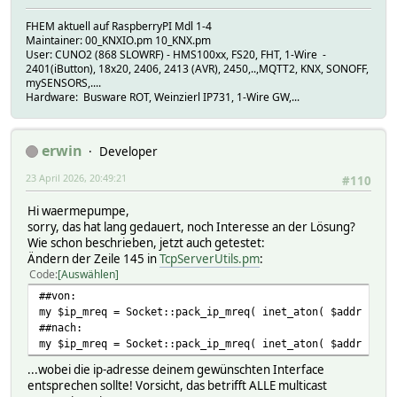
FHEM aktuell auf RaspberryPI Mdl 1-4
Maintainer: 00_KNXIO.pm 10_KNX.pm
User: CUNO2 (868 SLOWRF) - HMS100xx, FS20, FHT, 1-Wire -
2401(iButton), 18x20, 2406, 2413 (AVR), 2450,..,MQTT2, KNX, SONOFF,
mySENSORS,....
Hardware: Busware ROT, Weinzierl IP731, 1-Wire GW,...
erwin
Developer
23 April 2026, 20:49:21
#110
Hi waermepumpe,
sorry, das hat lang gedauert, noch Interesse an der Lösung?
Wie schon beschrieben, jetzt auch getestet:
Ändern der Zeile 145 in
TcpServerUtils.pm
:
Code
Auswählen
##von:
my $ip_mreq = Socket::pack_ip_mreq( inet_aton( $addr ), I
##nach:
my $ip_mreq = Socket::pack_ip_mreq( inet_aton( $addr ), i
...wobei die ip-adresse deinem gewünschten Interface
entsprechen sollte! Vorsicht, das betrifft ALLE multicast