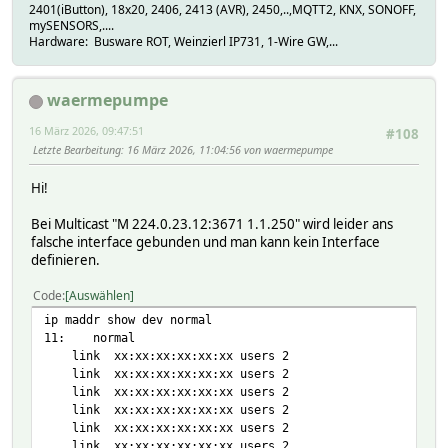
2401(iButton), 18x20, 2406, 2413 (AVR), 2450,..,MQTT2, KNX, SONOFF,
mySENSORS,....
Hardware: Busware ROT, Weinzierl IP731, 1-Wire GW,...
waermepumpe
16 März 2026, 09:47:51
#108
Letzte Bearbeitung
: 16 März 2026, 11:04:56 von waermepumpe
Hi!
Bei Multicast "M 224.0.23.12:3671 1.1.250" wird leider ans
falsche interface gebunden und man kann kein Interface
definieren.
Code
Auswählen
ip maddr show dev normal
11: normal
link xx:xx:xx:xx:xx:xx users 2
link xx:xx:xx:xx:xx:xx users 2
link xx:xx:xx:xx:xx:xx users 2
link xx:xx:xx:xx:xx:xx users 2
link xx:xx:xx:xx:xx:xx users 2
link xx:xx:xx:xx:xx:xx users 2