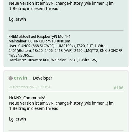
Neue Version ist am SVN, change-history (wie immer...) im
1.Beitrag in diesem Thread!
l.g. erwin
FHEM aktuell auf RaspberryPI Mdl 1-4
Maintainer: 00_KNXIO.pm 10_KNX.pm
User: CUNO2 (868 SLOWRF) - HMS100xx, FS20, FHT, 1-Wire -
2401(iButton), 18x20, 2406, 2413 (AVR), 2450,..,MQTT2, KNX, SONOFF,
mySENSORS,....
Hardware: Busware ROT, Weinzierl IP731, 1-Wire GW,...
erwin
Developer
20 Dezember 2025, 19:33:51
#106
Hi KNX_Community!
Neue Version ist am SVN, change-history (wie immer...) im
1.Beitrag in diesem Thread!
l.g. erwin