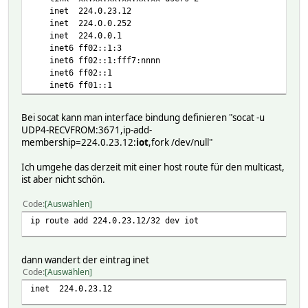
inet 224.0.23.12
inet 224.0.0.252
inet 224.0.0.1
inet6 ff02::1:3
inet6 ff02::1:fff7:nnnn
inet6 ff02::1
inet6 ff01::1
Bei socat kann man interface bindung definieren "socat -u
UDP4-RECVFROM:3671,ip-add-
membership=224.0.23.12:
iot
,fork /dev/null"
Ich umgehe das derzeit mit einer host route für den multicast,
ist aber nicht schön.
Code
Auswählen
ip route add 224.0.23.12/32 dev iot
dann wandert der eintrag inet
Code
Auswählen
inet 224.0.23.12