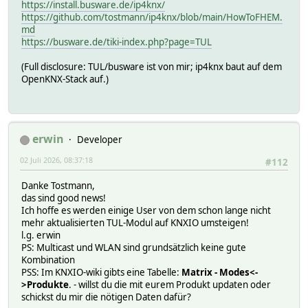
https://install.busware.de/ip4knx/
https://github.com/tostmann/ip4knx/blob/main/HowToFHEM.
md
https://busware.de/tiki-index.php?page=TUL
(Full disclosure: TUL/busware ist von mir; ip4knx baut auf dem
OpenKNX-Stack auf.)
erwin
Developer
02 Juli 2026, 08:37:18
#112
Danke Tostmann,
das sind good news!
Ich hoffe es werden einige User von dem schon lange nicht
mehr aktualisierten TUL-Modul auf KNXIO umsteigen!
l.g. erwin
PS: Multicast und WLAN sind grundsätzlich keine gute
Kombination
PSS: Im KNXIO-wiki gibts eine Tabelle:
Matrix - Modes<-
>Produkte
. - willst du die mit eurem Produkt updaten oder
schickst du mir die nötigen Daten dafür?