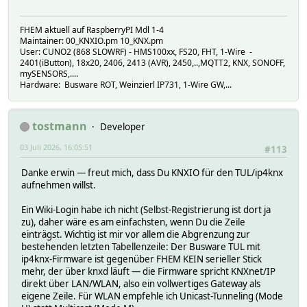
FHEM aktuell auf RaspberryPI Mdl 1-4
Maintainer: 00_KNXIO.pm 10_KNX.pm
User: CUNO2 (868 SLOWRF) - HMS100xx, FS20, FHT, 1-Wire -
2401(iButton), 18x20, 2406, 2413 (AVR), 2450,..,MQTT2, KNX, SONOFF,
mySENSORS,....
Hardware: Busware ROT, Weinzierl IP731, 1-Wire GW,...
tostmann
Developer
03 Juli 2026, 16:05:51
#113
Danke erwin — freut mich, dass Du KNXIO für den TUL/ip4knx
aufnehmen willst.
Ein Wiki-Login habe ich nicht (Selbst-Registrierung ist dort ja
zu), daher wäre es am einfachsten, wenn Du die Zeile
einträgst. Wichtig ist mir vor allem die Abgrenzung zur
bestehenden letzten Tabellenzeile: Der Busware TUL mit
ip4knx-Firmware ist gegenüber FHEM KEIN serieller Stick
mehr, der über knxd läuft — die Firmware spricht KNXnet/IP
direkt über LAN/WLAN, also ein vollwertiges Gateway als
eigene Zeile. Für WLAN empfehle ich Unicast-Tunneling (Mode