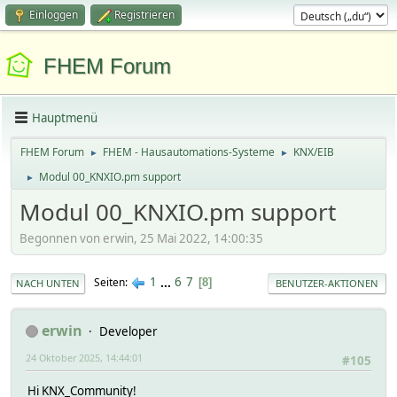
Einloggen
Registrieren
FHEM Forum
Hauptmenü
FHEM Forum
FHEM - Hausautomations-Systeme
KNX/EIB
►
►
Modul 00_KNXIO.pm support
►
Modul 00_KNXIO.pm support
Begonnen von erwin, 25 Mai 2022, 14:00:35
1
...
6
7
Seiten
8
NACH UNTEN
BENUTZER-AKTIONEN
erwin
Developer
24 Oktober 2025, 14:44:01
#105
Hi KNX_Community!