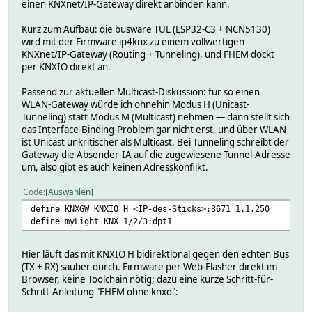
einen KNXnet/IP-Gateway direkt anbinden kann.
Kurz zum Aufbau: die busware TUL (ESP32-C3 + NCN5130)
wird mit der Firmware ip4knx zu einem vollwertigen
KNXnet/IP-Gateway (Routing + Tunneling), und FHEM dockt
per KNXIO direkt an.
Passend zur aktuellen Multicast-Diskussion: für so einen
WLAN-Gateway würde ich ohnehin Modus H (Unicast-
Tunneling) statt Modus M (Multicast) nehmen — dann stellt sich
das Interface-Binding-Problem gar nicht erst, und über WLAN
ist Unicast unkritischer als Multicast. Bei Tunneling schreibt der
Gateway die Absender-IA auf die zugewiesene Tunnel-Adresse
um, also gibt es auch keinen Adresskonflikt.
Code
Auswählen
define KNXGW KNXIO H <IP-des-Sticks>:3671 1.1.250
define myLight KNX 1/2/3:dpt1
Hier läuft das mit KNXIO H bidirektional gegen den echten Bus
(TX + RX) sauber durch. Firmware per Web-Flasher direkt im
Browser, keine Toolchain nötig; dazu eine kurze Schritt-für-
Schritt-Anleitung "FHEM ohne knxd":