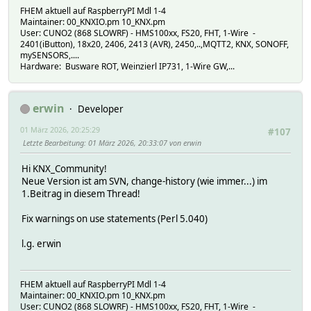
FHEM aktuell auf RaspberryPI Mdl 1-4
Maintainer: 00_KNXIO.pm 10_KNX.pm
User: CUNO2 (868 SLOWRF) - HMS100xx, FS20, FHT, 1-Wire -
2401(iButton), 18x20, 2406, 2413 (AVR), 2450,..,MQTT2, KNX, SONOFF,
mySENSORS,....
Hardware: Busware ROT, Weinzierl IP731, 1-Wire GW,...
erwin
Developer
01 März 2026, 20:25:29
#107
Letzte Bearbeitung
: 01 März 2026, 20:33:07 von erwin
Hi KNX_Community!
Neue Version ist am SVN, change-history (wie immer...) im
1.Beitrag in diesem Thread!
Fix warnings on use statements (Perl 5.040)
l.g. erwin
FHEM aktuell auf RaspberryPI Mdl 1-4
Maintainer: 00_KNXIO.pm 10_KNX.pm
User: CUNO2 (868 SLOWRF) - HMS100xx, FS20, FHT, 1-Wire -