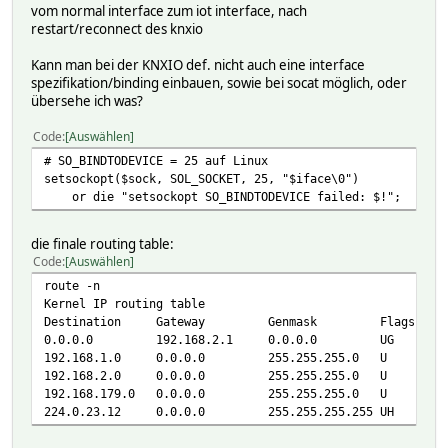
vom normal interface zum iot interface, nach
restart/reconnect des knxio
Kann man bei der KNXIO def. nicht auch eine interface
spezifikation/binding einbauen, sowie bei socat möglich, oder
übersehe ich was?
Code
Auswählen
# SO_BINDTODEVICE = 25 auf Linux
setsockopt($sock, SOL_SOCKET, 25, "$iface\0")
or die "setsockopt SO_BINDTODEVICE failed: $!";
die finale routing table:
Code
Auswählen
route -n
Kernel IP routing table
Destination Gateway Genmask Flags Metric
0.0.0.0 192.168.2.1 0.0.0.0 UG 40
192.168.1.0 0.0.0.0 255.255.255.0 U 
192.168.2.0 0.0.0.0 255.255.255.0 U 
192.168.179.0 0.0.0.0 255.255.255.0 U 
224.0.23.12 0.0.0.0 255.255.255.255 