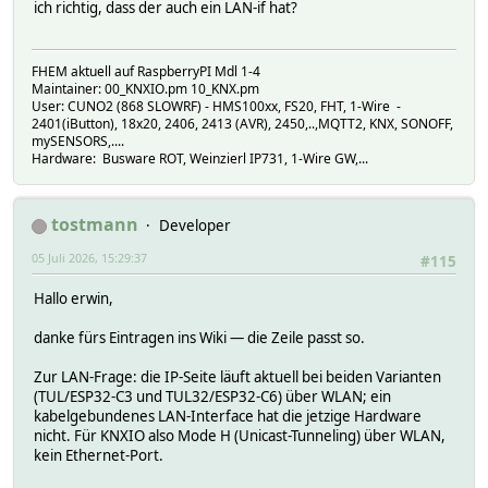
ich richtig, dass der auch ein LAN-if hat?
FHEM aktuell auf RaspberryPI Mdl 1-4
Maintainer: 00_KNXIO.pm 10_KNX.pm
User: CUNO2 (868 SLOWRF) - HMS100xx, FS20, FHT, 1-Wire -
2401(iButton), 18x20, 2406, 2413 (AVR), 2450,..,MQTT2, KNX, SONOFF,
mySENSORS,....
Hardware: Busware ROT, Weinzierl IP731, 1-Wire GW,...
tostmann
Developer
05 Juli 2026, 15:29:37
#115
Hallo erwin,
danke fürs Eintragen ins Wiki — die Zeile passt so.
Zur LAN-Frage: die IP-Seite läuft aktuell bei beiden Varianten
(TUL/ESP32-C3 und TUL32/ESP32-C6) über WLAN; ein
kabelgebundenes LAN-Interface hat die jetzige Hardware
nicht. Für KNXIO also Mode H (Unicast-Tunneling) über WLAN,
kein Ethernet-Port.