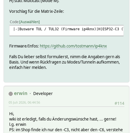
H) statt Multicast (Mode M).
Vorschlag für die Matrix-Zeile:
Code
Auswählen
|-|Busware TUL / TUL32 (Firmware ip4knx)|H|ESP32-C3 (TUL)
Firmware/Infos:
https://github.com/tostmann/ip4knx
Falls Du lieber selbst formulierst, nimm die Angaben gern als
Basis. Und wenn Rückfragen zu Modes/Tunneln aufkommen,
einfach hier melden.
erwin
Developer
05 Juli 2026, 06:44:56
#114
Hi,
wiki ist erledigt, falls du Änderungswünsche hast, ... gerne!
l.g. erwin
PS: im Shop finde ich nur den -C3, nicht aber den -C6, verstehe