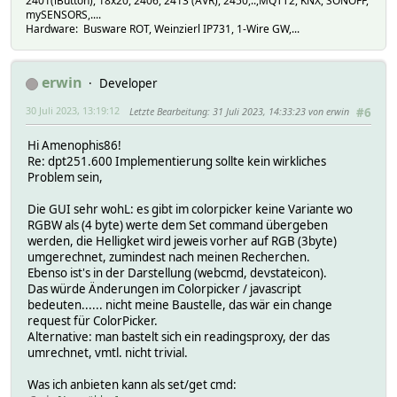
2401(iButton), 18x20, 2406, 2413 (AVR), 2450,..,MQTT2, KNX, SONOFF,
mySENSORS,....
Hardware: Busware ROT, Weinzierl IP731, 1-Wire GW,...
erwin
Developer
30 Juli 2023, 13:19:12
Letzte Bearbeitung
: 31 Juli 2023, 14:33:23 von erwin
#6
Hi Amenophis86!
Re: dpt251.600 Implementierung sollte kein wirkliches
Problem sein,
Die GUI sehr wohL: es gibt im colorpicker keine Variante wo
RGBW als (4 byte) werte dem Set command übergeben
werden, die Helligket wird jeweis vorher auf RGB (3byte)
umgerechnet, zumindest nach meinen Recherchen.
Ebenso ist's in der Darstellung (webcmd, devstateicon).
Das würde Änderungen im Colorpicker / javascript
bedeuten...... nicht meine Baustelle, das wär ein change
request für ColorPicker.
Alternative: man bastelt sich ein readingsproxy, der das
umrechnet, vmtl. nicht trivial.
Was ich anbieten kann als set/get cmd: