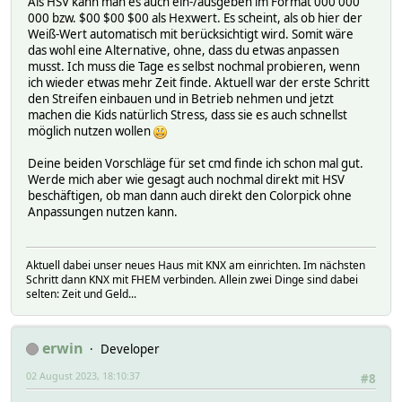
Als HSV kann man es auch ein-/ausgeben im Format 000 000
000 bzw. $00 $00 $00 als Hexwert. Es scheint, als ob hier der
Weiß-Wert automatisch mit berücksichtigt wird. Somit wäre
das wohl eine Alternative, ohne, dass du etwas anpassen
musst. Ich muss die Tage es selbst nochmal probieren, wenn
ich wieder etwas mehr Zeit finde. Aktuell war der erste Schritt
den Streifen einbauen und in Betrieb nehmen und jetzt
machen die Kids natürlich Stress, dass sie es auch schnellst
möglich nutzen wollen
Deine beiden Vorschläge für set cmd finde ich schon mal gut.
Werde mich aber wie gesagt auch nochmal direkt mit HSV
beschäftigen, ob man dann auch direkt den Colorpick ohne
Anpassungen nutzen kann.
Aktuell dabei unser neues Haus mit KNX am einrichten. Im nächsten
Schritt dann KNX mit FHEM verbinden. Allein zwei Dinge sind dabei
selten: Zeit und Geld...
erwin
Developer
02 August 2023, 18:10:37
#8