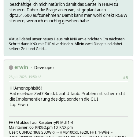
beschäftige ich mich natürlich damit das Ganze in FHEM zu
steuern. Daher die Frage an erwin, ist geplant auch
dpt251.600 aufzunehmen? Damit kann man wohl direkt RGBW
steuern, wenn ich es richtig gesehen habe.
Aktuell dabei unser neues Haus mit KNX am einrichten. Im nächsten
Schritt dann KNX mit FHEM verbinden. Allein zwei Dinge sind dabei
selten: Zeit und Geld...
erwin
Developer
26 Juli 2023, 19:50:48
#5
Hi Amenophis86!
Hat es etwas Zeit? Bin dzt. auf Urlaub. Problem ist sicher nicht
die Implementierung des dpt, sondern die GUI
L.g. Erwin
FHEM aktuell auf RaspberryPI Mdl 1-4
Maintainer: 00_KNXIO.pm 10_KNX.pm
User: CUNO2 (868 SLOWRF) - HMS100xx, FS20, FHT, 1-Wire -