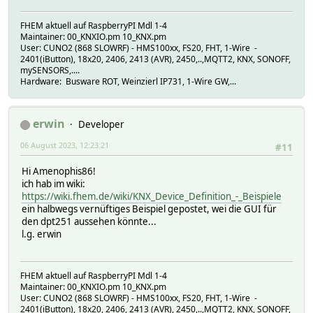
FHEM aktuell auf RaspberryPI Mdl 1-4
Maintainer: 00_KNXIO.pm 10_KNX.pm
User: CUNO2 (868 SLOWRF) - HMS100xx, FS20, FHT, 1-Wire -
2401(iButton), 18x20, 2406, 2413 (AVR), 2450,..,MQTT2, KNX, SONOFF,
mySENSORS,....
Hardware: Busware ROT, Weinzierl IP731, 1-Wire GW,...
erwin
Developer
06 August 2023, 12:23:21
#11
Hi Amenophis86!
ich hab im wiki:
https://wiki.fhem.de/wiki/KNX_Device_Definition_-_Beispiele
ein halbwegs vernüftiges Beispiel gepostet, wei die GUI für
den dpt251 aussehen könnte...
l.g. erwin
FHEM aktuell auf RaspberryPI Mdl 1-4
Maintainer: 00_KNXIO.pm 10_KNX.pm
User: CUNO2 (868 SLOWRF) - HMS100xx, FS20, FHT, 1-Wire -
2401(iButton), 18x20, 2406, 2413 (AVR), 2450,..,MQTT2, KNX, SONOFF,