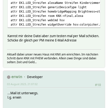
attr EK1.LED_Streifen alexaName Streifen Kinderzimmer
attr EK1.LED_Streifen genericDeviceType light
attr EK1.LED_Streifen homebridgeMapping Brightness=status
attr EK1.LED_Streifen room KNX->Final,alexa
attr EK1.LED_Streifen webCmd hsv
attr EK1.LED_Streifen widgetOverride hsv:colorpicker,HSV,
Kannst mir deine Datei aber zum testen mal per Mail schicken.
Schicke dir gleich per PM meine E-Mail Adresse
Aktuell dabei unser neues Haus mit KNX am einrichten. Im nächsten
Schritt dann KNX mit FHEM verbinden. Allein zwei Dinge sind dabei
selten: Zeit und Geld...
erwin
Developer
03 August 2023, 21:07:02
#10
...Mail ist unterwegs.
l.g. erwin