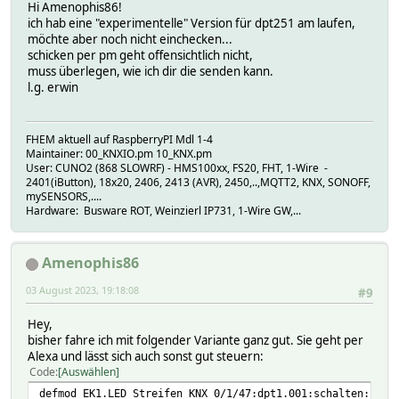
Hi Amenophis86!
ich hab eine "experimentelle" Version für dpt251 am laufen,
möchte aber noch nicht einchecken...
schicken per pm geht offensichtlich nicht,
muss überlegen, wie ich dir die senden kann.
l.g. erwin
FHEM aktuell auf RaspberryPI Mdl 1-4
Maintainer: 00_KNXIO.pm 10_KNX.pm
User: CUNO2 (868 SLOWRF) - HMS100xx, FS20, FHT, 1-Wire -
2401(iButton), 18x20, 2406, 2413 (AVR), 2450,..,MQTT2, KNX, SONOFF,
mySENSORS,....
Hardware: Busware ROT, Weinzierl IP731, 1-Wire GW,...
Amenophis86
03 August 2023, 19:18:08
#9
Hey,
bisher fahre ich mit folgender Variante ganz gut. Sie geht per
Alexa und lässt sich auch sonst gut steuern:
Code
Auswählen
defmod EK1.LED_Streifen KNX 0/1/47:dpt1.001:schalten:nosu