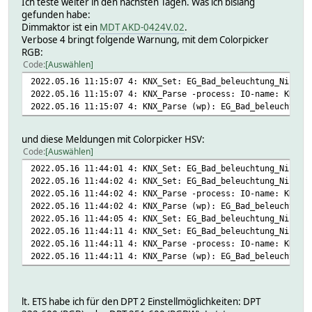
Ich teste weiter in den nächsten Tagen. Was ich bislang
00214 schalten
gefunden habe:
00215 status
Dimmaktor ist ein
MDT AKD-0424V.02
.
0021a hsv
Verbose 4 bringt folgende Warnung, mit dem Colorpicker
0021b status_hsv
RGB:
0021e hue_farbwert
Code
Auswählen
0021f saturation_saettigung
00220 value_hellwert
2022.05.16 11:15:07 4: KNX_Set: EG_Bad_beleuchtung_Nische
READINGS:
2022.05.16 11:15:07 4: KNX_Parse -process: IO-name: KNX, 
2022-05-11 15:44:24 IODev KNX
2022.05.16 11:15:07 4: KNX_Parse (wp): EG_Bad_beleuchtung
2022-05-11 16:44:21 hsv ae84c4
2022-05-11 16:46:35 hue_farbwert 310 °
und diese Meldungen mit Colorpicker HSV:
2022-05-11 16:46:46 last-sender 1.1.10
Code
Auswählen
2022-05-11 16:46:28 saturation_saettigung 100 %
2022-05-11 16:46:45 schalten off
2022.05.16 11:44:01 4: KNX_Set: EG_Bad_beleuchtung_Nische
2022-05-11 16:46:46 state dbff00
2022.05.16 11:44:02 4: KNX_Set: EG_Bad_beleuchtung_Nische
2022-05-11 16:46:45 status inactive
2022.05.16 11:44:02 4: KNX_Parse -process: IO-name: KNX, 
2022-05-11 16:46:46 status_hsv dbff00
2022.05.16 11:44:02 4: KNX_Parse (wp): EG_Bad_beleuchtung
2022-05-11 16:46:38 value_hellwert 43 %
2022.05.16 11:44:05 4: KNX_Set: EG_Bad_beleuchtung_Nische
Attributes:
2022.05.16 11:44:11 4: KNX_Set: EG_Bad_beleuchtung_Nische
DbLogExclude .*
2022.05.16 11:44:11 4: KNX_Parse -process: IO-name: KNX, 
alias Bad Nische
2022.05.16 11:44:11 4: KNX_Parse (wp): EG_Bad_beleuchtung
devStateIcon inactive:li_wht_off:on active:li_wht_on:o
group Beleuchtung
icon light_led_stripe_rgb
lt. ETS habe ich für den DPT 2 Einstellmöglichkeiten: DPT
room EG_Bad