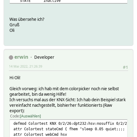
STATE inactive
TYPE KNX
model dpt1
GADDETAILS:
Was übersehe ich?
hsv:
Gruß
CODE 0021a
Oli
GROUP 0/2/26
MODEL dpt232
NO 3
OPTION
RDNAMEGET hsv
erwin
Developer
RDNAMEPUT hsv
14 Mai 2022, 21:26:39
RDNAMESET hsv
#1
SETLIST :colorpicker
Hi Oli!
hue_farbwert:
CODE 0021e
Gleich vorweg: ich hab mit dem colorpicker noch nie selbst
GROUP 0/2/30
gearbeitet, bin da wenig Hilfe!
MODEL dpt5.003
Ich versuchs mal aus der KNX-Sicht: Ich hab dein Beispiel stark
NO 5
vereinfacht nachgestellt, bishierher funktionierts (Raw
OPTION
export):
RDNAMEGET hue_farbwert
Code
Auswählen
RDNAMEPUT hue_farbwert
RDNAMESET hue_farbwert
defmod Colortest KNX 0/2/26:dpt232:hsv:nosuffix 0/2/27:dp
SETLIST :slider,0,3,360
attr Colortest stateCmd { fhem "sleep 0.05 quiet;;;; setr
saturation_saettigung:
attr Colortest webCmd hsv