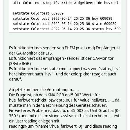
CODE 0021f
attr Colortest widgetOverride widgetOverride hsv:colorpic
GROUP 0/2/31
MODEL dpt5.001
setstate Colortest 609089
NO 6
setstate Colortest 2022-05-14 20:25:36 hsv 609089
OPTION
setstate Colortest 2022-05-14 20:25:36 state 609089
RDNAMEGET saturation_saettigung
setstate Colortest 2022-05-14 20:25:36 status_hsv 609089
RDNAMEPUT saturation_saettigung
RDNAMESET saturation_saettigung
SETLIST :slider,0,1,100
Es funktioniert das senden von FHEM (=set-cmd) Empfänger ist
schalten:
der GA-Monitor der ETS.
CODE 00214
Es funktioniert das empfangen - sender ist der GA-Monitor
GROUP 0/2/20
(3Byte RGB)
MODEL dpt1.001
Es funktioniert der setstate-cmd - kopiert was von "status_hsv"
NO 1
hereinkommt nach "hsv" - und der colorpicker reagiert auch
OPTION
darauf.
RDNAMEGET schalten
RDNAMEPUT schalten
Ab jetzt kommen die Vermutungen......
RDNAMESET schalten
Die Frage ist, ob dein KNX-RGB dpt5.003 Werte für
SETLIST :on,off,toggle
hue_farbwert schickt, bzw dpt5.001 für value_hellwert, ..... da
status:
müsste man in der Beschreibung des Gerätes schauen.
CODE 00215
Ein weiteres Problem ist das z.b. dpt5.003 als Unit Grad hat (0-
GROUP 0/2/21
360 °) und mit diesem string lässt sich schlecht rechnen..... evtl
MODEL dpt1.011
ein userreading anlegen mit
NO 2
readingsNum("$name",'hue_farbwert',0) und diese reading
OPTION