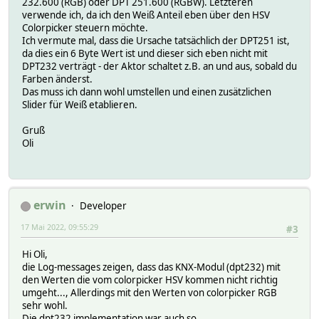
232.600 (RGB) oder DPT 251.600 (RGBW). Letzteren
stateFormat status
verwende ich, da ich den Weiß Anteil eben über den HSV
webCmd hsv
Colorpicker steuern möchte.
widgetOverride hsv:colorpicker,HSV,hue_farbwert,0,1,360,
Ich vermute mal, dass die Ursache tatsächlich der DPT251 ist,
da dies ein 6 Byte Wert ist und dieser sich eben nicht mit
DPT232 verträgt - der Aktor schaltet z.B. an und aus, sobald du
Farben änderst.
Das muss ich dann wohl umstellen und einen zusätzlichen
Slider für Weiß etablieren.
Gruß
Oli
erwin
Developer
17 Mai 2022, 09:55:29
#3
Hi Oli,
die Log-messages zeigen, dass das KNX-Modul (dpt232) mit
den Werten die vom colorpicker HSV kommen nicht richtig
umgeht..., Allerdings mit den Werten von colorpicker RGB
sehr wohl.
Die dpt232 implementation war auch so