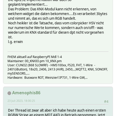
geplant/implementiert...
Das Problem: Das KNX-Modul kann nicht erkennen, von
welchem widget die daten bekommen....Es verarbeitet 3bytes
und nimmt an, das es sich um RGB handelt.
Noch heikler ist die Tatsache, dass vom colorpicker HSV nicht
nur numerische Werte kommen, sondern auch on/off! - was
wiederum im KNX-standard für diesen dpt nicht vorgesehen
ist.
l.g. erwin
FHEM aktuell auf RaspberryPI Mdl 1-4
Maintainer: 00_KNXIO.pm 10_KNX.pm
User: CUNO2 (868 SLOWRF) - HMS100xx, FS20, FHT, 1-Wire -
2401(iButton), 18x20, 2406, 2413 (AVR), 2450,..,MQTT2, KNX, SONOFF,
mySENSORS,....
Hardware: Busware ROT, Weinzierl IP731, 1-Wire GW,...
Amenophis86
23 Juli 2023, 18:00:25
#4
Der Thread ist zwar alt aber ich habe heute auch einen ersten
RGBW Stripe an einem MDT AKD in Betrieb genommen. Jetzt