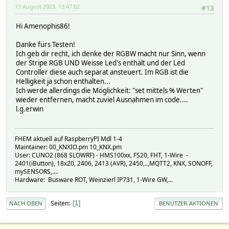
13 August 2023, 13:47:02
#13
Hi Amenophis86!
Danke fürs Testen!
Ich geb dir recht, ich denke der RGBW macht nur Sinn, wenn
der Stripe RGB UND Weisse Led's enthält und der Led
Controller diese auch separat ansteuert. Im RGB ist die
Helligkeit ja schon enthalten...
Ich werde allerdings die Möglichkeit: "set mittels % Werten"
wieder entfernen, macht zuviel Ausnahmen im code....
l.g.erwin
FHEM aktuell auf RaspberryPI Mdl 1-4
Maintainer: 00_KNXIO.pm 10_KNX.pm
User: CUNO2 (868 SLOWRF) - HMS100xx, FS20, FHT, 1-Wire -
2401(iButton), 18x20, 2406, 2413 (AVR), 2450,..,MQTT2, KNX, SONOFF,
mySENSORS,....
Hardware: Busware ROT, Weinzierl IP731, 1-Wire GW,...
Seiten
1
NACH OBEN
BENUTZER-AKTIONEN