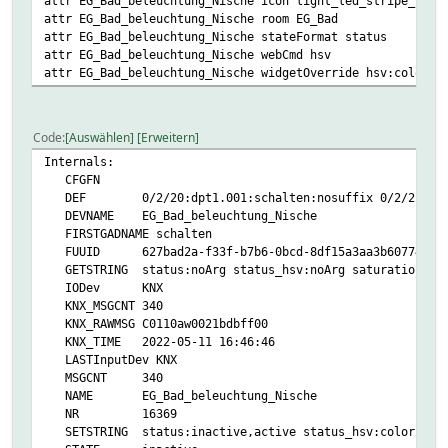
attr EG_Bad_beleuchtung_Nische icon light_led_stripe_rgb
attr EG_Bad_beleuchtung_Nische room EG_Bad
attr EG_Bad_beleuchtung_Nische stateFormat status
attr EG_Bad_beleuchtung_Nische webCmd hsv
attr EG_Bad_beleuchtung_Nische widgetOverride hsv:colorpi
Code
Auswählen
Erweitern
Internals:
CFGFN
DEF 0/2/20:dpt1.001:schalten:nosuffix 0/2/21:dpt1.011:s
DEVNAME EG_Bad_beleuchtung_Nische
FIRSTGADNAME schalten
FUUID 627bad2a-f33f-b7b6-0bcd-8df15a3aa3b60774
GETSTRING status:noArg status_hsv:noArg saturation_saett
IODev KNX
KNX_MSGCNT 340
KNX_RAWMSG C0110aw0021bdbff00
KNX_TIME 2022-05-11 16:46:46
LASTInputDev KNX
MSGCNT 340
NAME EG_Bad_beleuchtung_Nische
NR 16369
SETSTRING status:inactive,active status_hsv:colorpicker 