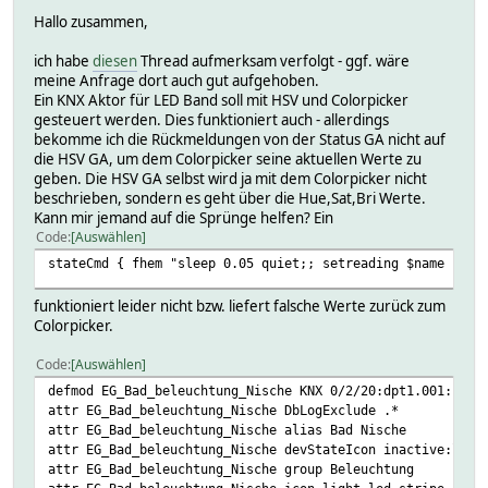
Hallo zusammen,
ich habe
diesen
Thread aufmerksam verfolgt - ggf. wäre
meine Anfrage dort auch gut aufgehoben.
Ein KNX Aktor für LED Band soll mit HSV und Colorpicker
gesteuert werden. Dies funktioniert auch - allerdings
bekomme ich die Rückmeldungen von der Status GA nicht auf
die HSV GA, um dem Colorpicker seine aktuellen Werte zu
geben. Die HSV GA selbst wird ja mit dem Colorpicker nicht
beschrieben, sondern es geht über die Hue,Sat,Bri Werte.
Kann mir jemand auf die Sprünge helfen? Ein
Code
Auswählen
stateCmd { fhem "sleep 0.05 quiet;; setreading $name hsv 
funktioniert leider nicht bzw. liefert falsche Werte zurück zum
Colorpicker.
Code
Auswählen
defmod EG_Bad_beleuchtung_Nische KNX 0/2/20:dpt1.001:scha
attr EG_Bad_beleuchtung_Nische DbLogExclude .*
attr EG_Bad_beleuchtung_Nische alias Bad Nische
attr EG_Bad_beleuchtung_Nische devStateIcon inactive:li_w
attr EG_Bad_beleuchtung_Nische group Beleuchtung