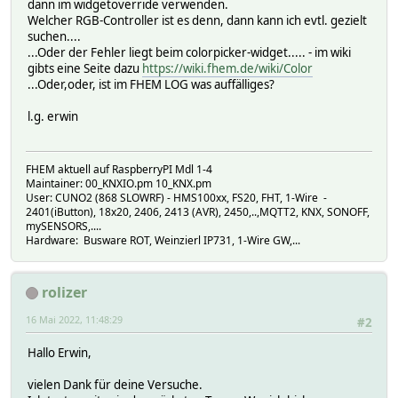
dann im widgetoverride verwenden.
RDNAMEGET status
Welcher RGB-Controller ist es denn, dann kann ich evtl. gezielt
RDNAMEPUT status
suchen....
RDNAMESET status
...Oder der Fehler liegt beim colorpicker-widget..... - im wiki
SETLIST :inactive,active
gibts eine Seite dazu
https://wiki.fhem.de/wiki/Color
status_hsv:
...Oder,oder, ist im FHEM LOG was auffälliges?
CODE 0021b
GROUP 0/2/27
l.g. erwin
MODEL dpt232
NO 4
OPTION
RDNAMEGET status_hsv
FHEM aktuell auf RaspberryPI Mdl 1-4
RDNAMEPUT status_hsv
Maintainer: 00_KNXIO.pm 10_KNX.pm
User: CUNO2 (868 SLOWRF) - HMS100xx, FS20, FHT, 1-Wire -
RDNAMESET status_hsv
2401(iButton), 18x20, 2406, 2413 (AVR), 2450,..,MQTT2, KNX, SONOFF,
SETLIST :colorpicker
mySENSORS,....
value_hellwert:
Hardware: Busware ROT, Weinzierl IP731, 1-Wire GW,...
CODE 00220
GROUP 0/2/32
MODEL dpt5.001
rolizer
NO 7
OPTION
16 Mai 2022, 11:48:29
#2
RDNAMEGET value_hellwert
RDNAMEPUT value_hellwert
Hallo Erwin,
RDNAMESET value_hellwert
SETLIST :slider,0,1,100
vielen Dank für deine Versuche.
GADTABLE: