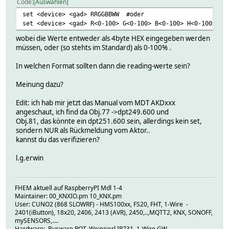
Code
Auswählen
set <device> <gad> RRGGBBWW #oder
set <device> <gad> R<0-100> G<0-100> B<0-100> H<0-100>
wobei die Werte entweder als 4byte HEX eingegeben werden
müssen, oder (so stehts im Standard) als 0-100% .
In welchen Format sollten dann die reading-werte sein?
Meinung dazu?
Edit: ich hab mir jetzt das Manual vom MDT AKDxxx
angeschaut, ich find da Obj.77 ->dpt249.600 und
Obj.81, das könnte ein dpt251.600 sein, allerdings kein set,
sondern NUR als Rückmeldung vom Aktor..
kannst du das verifizieren?
l.g.erwin
FHEM aktuell auf RaspberryPI Mdl 1-4
Maintainer: 00_KNXIO.pm 10_KNX.pm
User: CUNO2 (868 SLOWRF) - HMS100xx, FS20, FHT, 1-Wire -
2401(iButton), 18x20, 2406, 2413 (AVR), 2450,..,MQTT2, KNX, SONOFF,
mySENSORS,....
Hardware: Busware ROT, Weinzierl IP731, 1-Wire GW,...