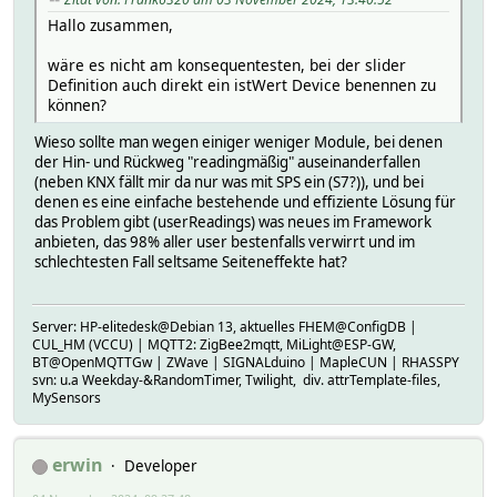
Hallo zusammen,
wäre es nicht am konsequentesten, bei der slider
Definition auch direkt ein istWert Device benennen zu
können?
Wieso sollte man wegen einiger weniger Module, bei denen
der Hin- und Rückweg "readingmäßig" auseinanderfallen
(neben KNX fällt mir da nur was mit SPS ein (S7?)), und bei
denen es eine einfache bestehende und effiziente Lösung für
das Problem gibt (userReadings) was neues im Framework
anbieten, das 98% aller user bestenfalls verwirrt und im
schlechtesten Fall seltsame Seiteneffekte hat?
Server: HP-elitedesk@Debian 13, aktuelles FHEM@ConfigDB |
CUL_HM (VCCU) | MQTT2: ZigBee2mqtt, MiLight@ESP-GW,
BT@OpenMQTTGw | ZWave | SIGNALduino | MapleCUN | RHASSPY
svn: u.a Weekday-&RandomTimer, Twilight, div. attrTemplate-files,
MySensors
erwin
Developer