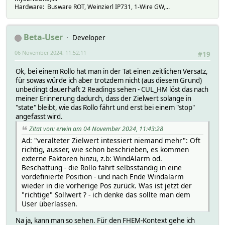
Hardware: Busware ROT, Weinzierl IP731, 1-Wire GW,...
Beta-User
Developer
06 November 2024, 11:52:11
#19
Ok, bei einem Rollo hat man in der Tat einen zeitlichen Versatz,
für sowas würde ich aber trotzdem nicht (aus diesem Grund)
unbedingt dauerhaft 2 Readings sehen - CUL_HM löst das nach
meiner Erinnerung dadurch, dass der Zielwert solange in
"state" bleibt, wie das Rollo fährt und erst bei einem "stop"
angefasst wird.
Zitat von: erwin am 04 November 2024, 11:43:28
Ad: "veralteter Zielwert intessiert niemand mehr": Oft
richtig, ausser, wie schon beschrieben, es kommen
externe Faktoren hinzu, z.b: WindAlarm od.
Beschattung - die Rollo fährt selbsständig in eine
vordefinierte Position - und nach Ende Windalarm
wieder in die vorherige Pos zurück. Was ist jetzt der
"richtige" Sollwert ? - ich denke das sollte man dem
User überlassen.
Na ja, kann man so sehen. Für den FHEM-Kontext gehe ich