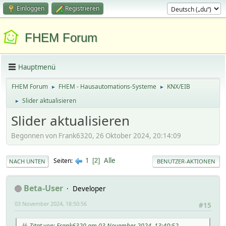
Einloggen
Registrieren
FHEM Forum
Hauptmenü
FHEM Forum
FHEM - Hausautomations-Systeme
KNX/EIB
►
►
Slider aktualisieren
►
Slider aktualisieren
Begonnen von Frank6320, 26 Oktober 2024, 20:14:09
1
Alle
Seiten
2
NACH UNTEN
BENUTZER-AKTIONEN
Beta-User
Developer
03 November 2024, 18:50:56
#15
Zitat von: Frank6320 am 03 November 2024, 13:40:52