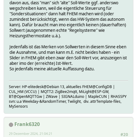
davon aus, dass "man" sich "alte" Soll-Werte ggf. anderswo
wegschreiben kann, weil die eigentliche Steuerung für
"Sondersituationen" dann halt FHEM machen wird (oder
zumindest berücksichtigt, wenn das HW-System das autonom
kann). Dafür braucht man imo eigentlich keinen (dauerhaften)
Sollwert (ausgenommen echte "Regelsysteme" wie
Heizungsthermostate u.ä.).
Jedenfalls ist das Merken von Sollwerten in diesem Sinne eben
die Ausnahme, und man kann m.E. nicht beides haben - ein
Slider in FHEM gibt eben zwar den Soll-Wert vor, anzuzeigen ist
aber imo der (erreichte) Ist-Wert.
So jedenfalls meine aktuelle Auffassung dazu.
Server: HP-elitedesk@Debian 13, aktuelles FHEM@ConfigDB |
CUL_HM (VCCU) | MQTT2: ZigBee2mqtt, MiLight@ESP-GW,
BT@OpenMQTTGw | ZWave | SIGNALduino | MapleCUN | RHASSPY
svn: u.a Weekday-&RandomTimer, Twilight, div. attrTemplate-files,
MySensors
Frank6320
29 Dezember 2024, 21:04:21
#20