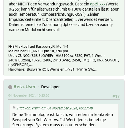
aber NICHT den Verwendungszweck. Bsp: ein
dpt5.xxx
(Werte
0-255) kann für alles was sich ,mit 0-100% darstellen lässt, aber
auch Temperatur, Kompassrichtung(0-359°), Zähler
Impulse/Zeiteinheit, Drehzahlsteller,... verwendet werden.
Daher ist eine fixe Zuordnung dptxx -> cmd bzw. ->reading-
name im Modul nicht sinnvoll.
FHEM aktuell auf RaspberryPI Mdl 1-4
Maintainer: 00_KNXIO.pm 10_KNX.pm
User: CUNO2 (868 SLOWRF) - HMS100xx, FS20, FHT, 1-Wire -
2401(iButton), 18x20, 2406, 2413 (AVR), 2450,..,MQTT2, KNX, SONOFF,
mySENSORS,....
Hardware: Busware ROT, Weinzierl IP731, 1-Wire GW,...
Beta-User
Developer
04 November 2024, 10:23:20
#17
Zitat von: erwin am 04 November 2024, 09:27:48
Deine Terminologie ist falsch, wir reden im konkreten
Beispiel von Soll-Wert vs. Ist-Wert. Jedes beliebige
Steuerungs- System muss das unterscheiden.