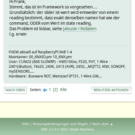
Hi Frank,
Stimmt, das ist im Framework so vorgesehen....
Grundsätzlich: der slider ist-wert wird entweder von einem
reading bestimmt, dass exakt denselben namen hat wie der
command, ODER vom Wert im state reading.
Das Problem ist lösbar, siehe
Jalousie / Rolladen
l.g. erwin
FHEM aktuell auf RaspberryPI Mdl 1-4
Maintainer: 00_KNXIO.pm 10_KNX.pm
User: CUNO2 (868 SLOWRF) - HMS100xx, FS20, FHT, 1-Wire -
2401(iButton), 18x20, 2406, 2413 (AVR), 2450,..,MQTT2, KNX, SONOFF,
mySENSORS,....
Hardware: Busware ROT, Weinzierl IP731, 1-Wire GW,...
1
Alle
Seiten
2
NACH OBEN
BENUTZER-AKTIONEN
|
|
Hilfe
Nutzungsbedingungen und Regeln
Nach oben ▲
,
SMF 2.1.4 © 2023
Simple Machines