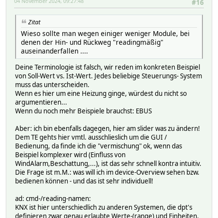
04 November 2024, 09:27:48
#16
Zitat
Wieso sollte man wegen einiger weniger Module, bei
denen der Hin- und Rückweg "readingmäßig"
auseinanderfallen ....
Deine Terminologie ist falsch, wir reden im konkreten Beispiel
von Soll-Wert vs. Ist-Wert. Jedes beliebige Steuerungs- System
muss das unterscheiden.
Wenn es hier um eine Heizung ginge, würdest du nicht so
argumentieren...
Wenn du noch mehr Beispiele brauchst: EBUS
Aber: ich bin ebenfalls dagegen, hier am slider was zu ändern!
Dem TE gehts hier vmtl. ausschlieslich um die GUI /
Bedienung, da finde ich die "vermischung" ok, wenn das
Beispiel komplexer wird (Einfluss von
WindAlarm,Beschattung,...), ist das sehr schnell kontra intuitiv.
Die Frage ist m.M.: was will ich im device-Overview sehen bzw.
bedienen können - und das ist sehr individuell!
ad: cmd-/reading-namen:
KNX ist hier unterschiedlich zu anderen Systemen, die dpt's
definieren zwar genau erlaubte Werte-(range) und Einheiten,