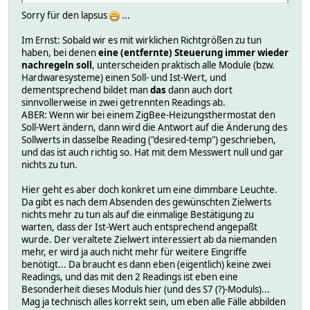
Sorry für den lapsus
...
Im Ernst: Sobald wir es mit wirklichen Richtgrößen zu tun
haben, bei denen
eine (entfernte) Steuerung immer wieder
nachregeln soll
, unterscheiden praktisch alle Module (bzw.
Hardwaresysteme) einen Soll- und Ist-Wert, und
dementsprechend bildet man
das
dann auch dort
sinnvollerweise in zwei getrennten Readings ab.
ABER: Wenn wir bei einem ZigBee-Heizungsthermostat den
Soll-Wert ändern, dann wird die Antwort auf die Änderung des
Sollwerts in dasselbe Reading ("desired-temp") geschrieben,
und das ist auch richtig so. Hat mit dem Messwert null und gar
nichts zu tun.
Hier geht es aber doch konkret um eine dimmbare Leuchte.
Da gibt es nach dem Absenden des gewünschten Zielwerts
nichts mehr zu tun als auf die einmalige Bestätigung zu
warten, dass der Ist-Wert auch entsprechend angepaßt
wurde. Der veraltete Zielwert interessiert ab da niemanden
mehr, er wird ja auch nicht mehr für weitere Eingriffe
benötigt... Da braucht es dann eben (eigentlich) keine zwei
Readings, und das mit den 2 Readings ist eben eine
Besonderheit dieses Moduls hier (und des S7 (?)-Moduls)...
Mag ja technisch alles korrekt sein, um eben alle Fälle abbilden