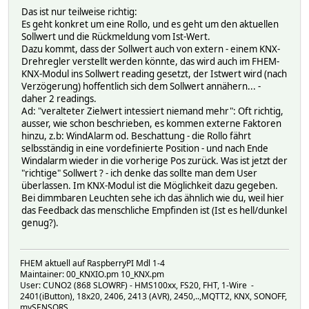
Das ist nur teilweise richtig:
Es geht konkret um eine Rollo, und es geht um den aktuellen
Sollwert und die Rückmeldung vom Ist-Wert.
Dazu kommt, dass der Sollwert auch von extern - einem KNX-
Drehregler verstellt werden könnte, das wird auch im FHEM-
KNX-Modul ins Sollwert reading gesetzt, der Istwert wird (nach
Verzögerung) hoffentlich sich dem Sollwert annähern... -
daher 2 readings.
Ad: "veralteter Zielwert intessiert niemand mehr": Oft richtig,
ausser, wie schon beschrieben, es kommen externe Faktoren
hinzu, z.b: WindAlarm od. Beschattung - die Rollo fährt
selbsständig in eine vordefinierte Position - und nach Ende
Windalarm wieder in die vorherige Pos zurück. Was ist jetzt der
"richtige" Sollwert ? - ich denke das sollte man dem User
überlassen. Im KNX-Modul ist die Möglichkeit dazu gegeben.
Bei dimmbaren Leuchten sehe ich das ähnlich wie du, weil hier
das Feedback das menschliche Empfinden ist (Ist es hell/dunkel
genug?).
FHEM aktuell auf RaspberryPI Mdl 1-4
Maintainer: 00_KNXIO.pm 10_KNX.pm
User: CUNO2 (868 SLOWRF) - HMS100xx, FS20, FHT, 1-Wire -
2401(iButton), 18x20, 2406, 2413 (AVR), 2450,..,MQTT2, KNX, SONOFF,
mySENSORS,....