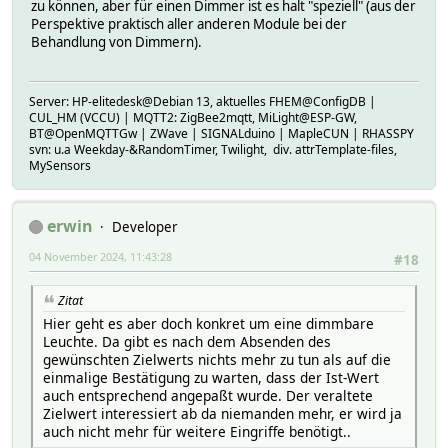
zu können, aber für einen Dimmer ist es halt "speziell" (aus der
Perspektive praktisch aller anderen Module bei der
Behandlung von Dimmern).
Server: HP-elitedesk@Debian 13, aktuelles FHEM@ConfigDB |
CUL_HM (VCCU) | MQTT2: ZigBee2mqtt, MiLight@ESP-GW,
BT@OpenMQTTGw | ZWave | SIGNALduino | MapleCUN | RHASSPY
svn: u.a Weekday-&RandomTimer, Twilight, div. attrTemplate-files,
MySensors
erwin
Developer
04 November 2024, 11:43:28
#18
Zitat
Hier geht es aber doch konkret um eine dimmbare
Leuchte. Da gibt es nach dem Absenden des
gewünschten Zielwerts nichts mehr zu tun als auf die
einmalige Bestätigung zu warten, dass der Ist-Wert
auch entsprechend angepaßt wurde. Der veraltete
Zielwert interessiert ab da niemanden mehr, er wird ja
auch nicht mehr für weitere Eingriffe benötigt..