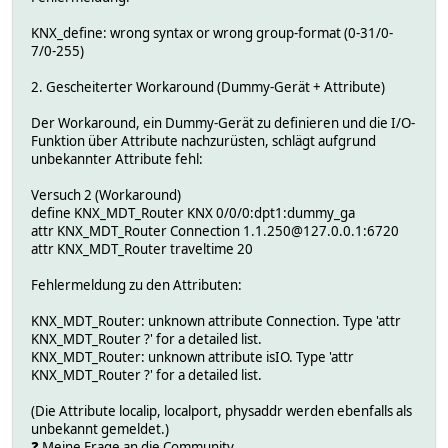
KNX_define: wrong syntax or wrong group-format (0-31/0-
7/0-255)
2. Gescheiterter Workaround (Dummy-Gerät + Attribute)
Der Workaround, ein Dummy-Gerät zu definieren und die I/O-
Funktion über Attribute nachzurüsten, schlägt aufgrund
unbekannter Attribute fehl:
Versuch 2 (Workaround)
define KNX_MDT_Router KNX 0/0/0:dpt1:dummy_ga
attr KNX_MDT_Router Connection 1.1.250@127.0.0.1:6720
attr KNX_MDT_Router traveltime 20
Fehlermeldung zu den Attributen:
KNX_MDT_Router: unknown attribute Connection. Type 'attr
KNX_MDT_Router ?' for a detailed list.
KNX_MDT_Router: unknown attribute isIO. Type 'attr
KNX_MDT_Router ?' for a detailed list.
(Die Attribute localip, localport, physaddr werden ebenfalls als
unbekannt gemeldet.)
❓ Meine Frage an die Community