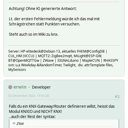
Achtung! Ohne KI generierte Antwort:
Lt. der ersten Fehlermeldung würde ich das mal mit
Schrägstrichen statt Punkten versuchen.
Steht auch so im Wiki zu knx.
Server: HP-elitedesk@Debian 13, aktuelles FHEM@ConfigDB |
CUL_HM (VCCU) | MQTT2: ZigBee2mqtt, MiLight@ESP-GW,
BT@OpenMQTTGw | ZWave | SIGNALduino | MapleCUN | RHASSPY
svn: u.a Weekday-&RandomTimer, Twilight, div. attrTemplate-files,
MySensors
erwin
Developer
03 Dezember 2025, 17:01:28
#2
Falls du ein KNX-Gateway/Router definieren willst, heisst das
Modul KNXIO und NICHT KNX!
..auch der Rest der syntax:
Zitat