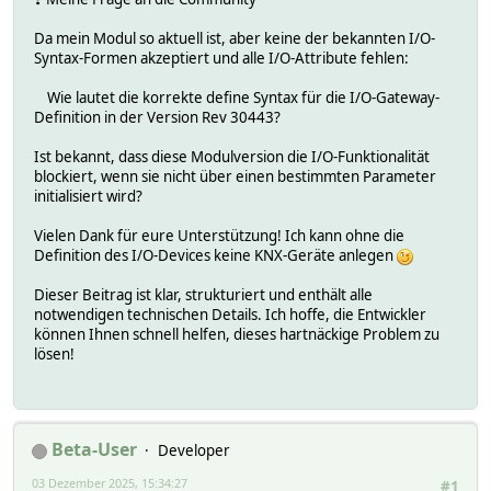
Da mein Modul so aktuell ist, aber keine der bekannten I/O-
Syntax-Formen akzeptiert und alle I/O-Attribute fehlen:
Wie lautet die korrekte define Syntax für die I/O-Gateway-
Definition in der Version Rev 30443?
Ist bekannt, dass diese Modulversion die I/O-Funktionalität
blockiert, wenn sie nicht über einen bestimmten Parameter
initialisiert wird?
Vielen Dank für eure Unterstützung! Ich kann ohne die
Definition des I/O-Devices keine KNX-Geräte anlegen
Dieser Beitrag ist klar, strukturiert und enthält alle
notwendigen technischen Details. Ich hoffe, die Entwickler
können Ihnen schnell helfen, dieses hartnäckige Problem zu
lösen!
Beta-User
Developer
03 Dezember 2025, 15:34:27
#1