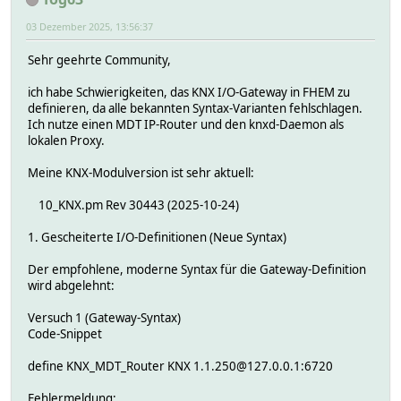
03 Dezember 2025, 13:56:37
Sehr geehrte Community,
ich habe Schwierigkeiten, das KNX I/O-Gateway in FHEM zu
definieren, da alle bekannten Syntax-Varianten fehlschlagen.
Ich nutze einen MDT IP-Router und den knxd-Daemon als
lokalen Proxy.
Meine KNX-Modulversion ist sehr aktuell:
10_KNX.pm Rev 30443 (2025-10-24)
1. Gescheiterte I/O-Definitionen (Neue Syntax)
Der empfohlene, moderne Syntax für die Gateway-Definition
wird abgelehnt:
Versuch 1 (Gateway-Syntax)
Code-Snippet
define KNX_MDT_Router KNX 1.1.250@127.0.0.1:6720
Fehlermeldung: