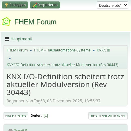
Einloggen
Registrieren
FHEM Forum
Hauptmenü
FHEM Forum
FHEM - Hausautomations-Systeme
KNX/EIB
►
►
►
KNX I/O-Definition scheitert trotz aktueller Modulversion (Rev 30443)
KNX I/O-Definition scheitert trotz
aktueller Modulversion (Rev
30443)
Begonnen von Tog63, 03 Dezember 2025, 13:56:37
Seiten
1
NACH UNTEN
BENUTZER-AKTIONEN
Tog63