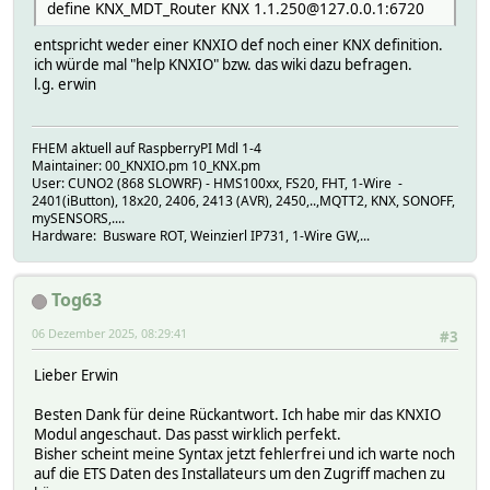
define KNX_MDT_Router KNX 1.1.250@127.0.0.1:6720
entspricht weder einer KNXIO def noch einer KNX definition.
ich würde mal "help KNXIO" bzw. das wiki dazu befragen.
l.g. erwin
FHEM aktuell auf RaspberryPI Mdl 1-4
Maintainer: 00_KNXIO.pm 10_KNX.pm
User: CUNO2 (868 SLOWRF) - HMS100xx, FS20, FHT, 1-Wire -
2401(iButton), 18x20, 2406, 2413 (AVR), 2450,..,MQTT2, KNX, SONOFF,
mySENSORS,....
Hardware: Busware ROT, Weinzierl IP731, 1-Wire GW,...
Tog63
06 Dezember 2025, 08:29:41
#3
Lieber Erwin
Besten Dank für deine Rückantwort. Ich habe mir das KNXIO
Modul angeschaut. Das passt wirklich perfekt.
Bisher scheint meine Syntax jetzt fehlerfrei und ich warte noch
auf die ETS Daten des Installateurs um den Zugriff machen zu