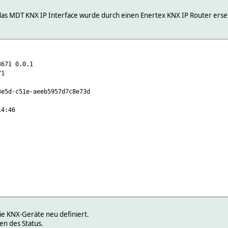
, das MDT KNX IP Interface wurde durch einen Enertex KNX IP Router ersetz
1 0.0.1
71
-c51e-aeeb5957d7c8e73d
4:46
e KNX-Geräte neu definiert.
en des Status.