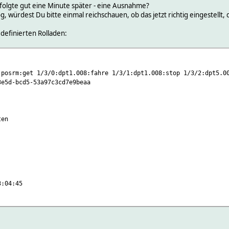
folgte gut eine Minute später - eine Ausnahme?
 würdest Du bitte einmal reichschauen, ob das jetzt richtig eingestellt,
 definierten Rolladen:
et 1/3/0:dpt1.008:fahre 1/3/1:dpt1.008:stop 1/3/2:dpt5.001
-bcd5-53a97c3cd7e9beaa
en
:04:45