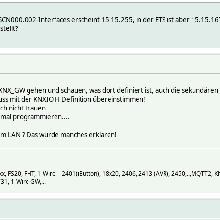
N000.002-Interfaces erscheint 15.15.255, in der ETS ist aber 15.15.167
stellt?
402
s KNX_GW gehen und schauen, was dort definiert ist, auch die sekundären
 state connected
ss mit der KNXIO H Definition übereinstimmen!
h nicht trauen...
hmal programmieren....
 im LAN ? Das würde manches erklären!
 FS20, FHT, 1-Wire - 2401(iButton), 18x20, 2406, 2413 (AVR), 2450,..,MQTT2, 
1, 1-Wire GW,...