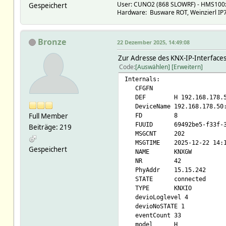
User: CUNO2 (868 SLOWRF) - HMS100xx,
Gespeichert
Hardware: Busware ROT, Weinzierl IP73
Bronze
22 Dezember 2025, 14:49:08
Zur Adresse des KNX-IP-Interfaces,
Code
Auswählen
Erweitern
Internals:
CFGFN
DEF H 192.168.178.50:3
DeviceName 192.168.178.50:
Full Member
FD 8
FUUID 69492be5-f33f-3e5d
Beiträge: 219
MSGCNT 202
MSGTIME 2025-12-22 14:1
Gespeichert
NAME KNXGW
NR 42
PhyAddr 15.15.242
STATE connected
TYPE KNXIO
devioLoglevel 4
devioNoSTATE 1
eventCount 33
model H