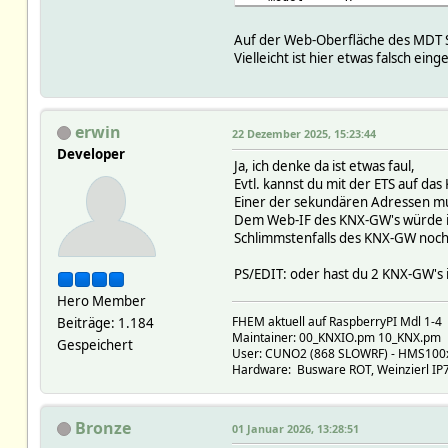
KNXIOhelper:
CCID 36
Auf der Web-Oberfläche des MDT SC
CNTRTO 0
Vielleicht ist hier etwas falsch einge
SEQUENCECNTR 0
SEQUENCECNTR_W 0
nextWrite 1766409189.75
startdone 1
erwin
22 Dezember 2025, 15:23:44
FIFO:
Developer
FIFOW:
Ja, ich denke da ist etwas faul,
READINGS:
Evtl. kannst du mit der ETS auf da
2025-12-22 14:13:12
Einer der sekundären Adressen mu
Attributes:
Dem Web-IF des KNX-GW's würde ic
room KNX
Schlimmstenfalls des KNX-GW noc
verbose 5
PS/EDIT: oder hast du 2 KNX-GW's
Hero Member
FHEM aktuell auf RaspberryPI Mdl 1-4
Beiträge: 1.184
Maintainer: 00_KNXIO.pm 10_KNX.pm
Gespeichert
User: CUNO2 (868 SLOWRF) - HMS100xx,
Hardware: Busware ROT, Weinzierl IP73
Bronze
01 Januar 2026, 13:28:51