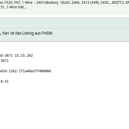
 FS20, FHT, 1-Wire - 2401(iButton), 18x20, 2406, 2413 (AVR), 2450,..,MQTT2, 
1, 1-Wire GW,...
 hier ist das Listing aus FHEM:
671 15.15.242
3671
-12b2-1f1a48a37f4060b6
9:31