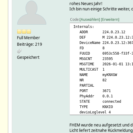
rohes Neues Jahr!
Ich bin nun einige Schritte weiter
Code
Auswählen
Erweitern
Internals:
ADDR 224.0.23.12
Full Member
DEF M 224.0.23.12:367
DeviceName 224.0.23.12:36
Beiträge: 219
FD 8
FUUID 6953c558-f33f-3e5d
Gespeichert
MSGCNT 23595
MSGTIME 2026-01-01 13:1
MULTICAST 1
NAME myKNXGW
NR 82
PARTIAL
PORT 3671
PhyAddr 0.0.1
STATE connected
TYPE KNXIO
devioLoglevel 4
devioNoSTATE 1
eventCount 2
FHEM wurde neu aufgesetzt und di
model M
Licht liefert zeitnahe Rückmeldung