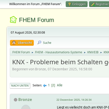
Willkommen im Forum „
FHEM Forum
“.
Einloggen
Registrie
FHEM Forum
07 August 2026, 02:30:08
Übersicht
Suche
FHEM Forum
FHEM - Hausautomations-Systeme
KNX/EIB
KNX
►
►
►
KNX - Probleme beim Schalten 
Begonnen von Bronze, 07 Dezember 2025, 16:58:00
1
Alle
Seiten
2
NACH UNTEN
Bronze
22 Dezember 2025, 14:26:34
Liegt es vielleicht doch am KNX-I