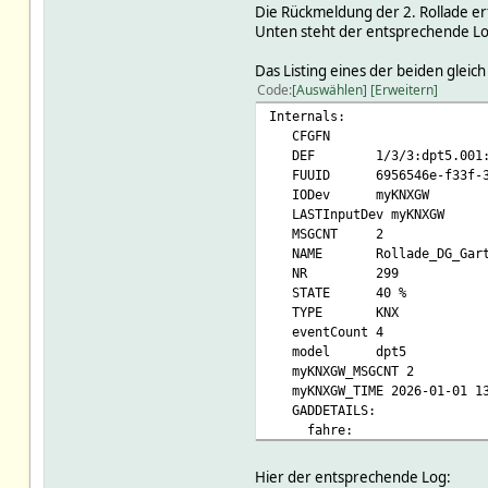
Die Rückmeldung der 2. Rollade er
Unten steht der entsprechende Log,
Das Listing eines der beiden gleich
Code
Auswählen
Erweitern
Internals:
CFGFN
DEF 1/3/3:dpt5.001:posrm:g
FUUID 6956546e-f33f-3e5d
IODev myKNXGW
LASTInputDev myKNXGW
MSGCNT 2
NAME Rollade_DG_Gart
NR 299
STATE 40 %
TYPE KNX
eventCount 4
model dpt5
myKNXGW_MSGCNT 2
myKNXGW_TIME 2026-01-01 13
GADDETAILS:
fahre:
CODE 01300
MODEL dpt1.008
Hier der entsprechende Log: