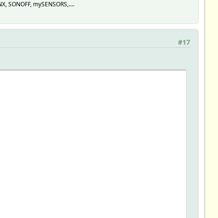
KNX, SONOFF, mySENSORS,....
#17