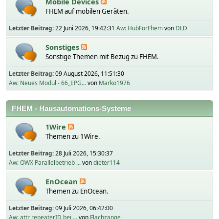
Mobile Devices
FHEM auf mobilen Geräten.
Letzter Beitrag:
22 Juni 2026, 19:42:31
Aw: HubForFhem
von
DLD
Sonstiges
Sonstige Themen mit Bezug zu FHEM.
Letzter Beitrag:
09 August 2026, 11:51:30
Aw: Neues Modul - 66_EPG...
von
Marko1976
FHEM - Hausautomations-Systeme
1Wire
Themen zu 1Wire.
Letzter Beitrag:
28 Juli 2026, 15:30:37
Aw: OWX Parallelbetrieb ...
von
dieter114
EnOcean
Themen zu EnOcean.
Letzter Beitrag:
09 Juli 2026, 06:42:00
Aw: attr repeaterID bei ...
von
Flachzange