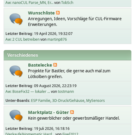
Aw: nanoCUL Parse_MN, Er...
von
TobSch
Wunschliste
Anregungen, Ideen, Vorschläge für CUL-Firmware
Erweiterungen.
Letzter Beitrag:
19 April 2026, 19:32:07
Aw: 2 CUL betreiben
von
martinp876
Verschiedenes
Bastelecke
Projekte für Bastler, die gerne auch mal zum
Lötkolben greifen.
Letzter Beitrag:
09 August 2026, 22:23:19
Aw: BoseFix32 — lokaler ...
von
tostmann
Unter-Boards
ESP Familie
3D-Druck/Gehäuse
MySensors
Marktplatz - Güter
Kein gewerblicher oder gewerbsmäßiger Handel.
Letzter Beitrag:
19 Juli 2026, 16:18:16
[Verkaufe]Homematic Hard...
von
Fixel2012