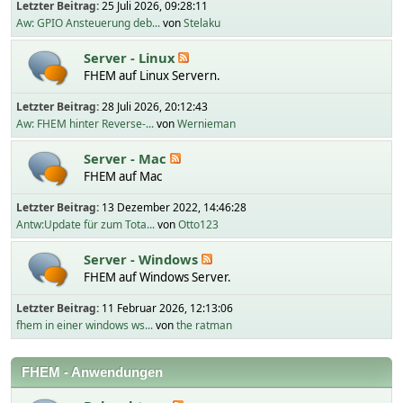
Letzter Beitrag:
25 Juli 2026, 09:28:11
Aw: GPIO Ansteuerung deb...
von
Stelaku
Server - Linux
FHEM auf Linux Servern.
Letzter Beitrag:
28 Juli 2026, 20:12:43
Aw: FHEM hinter Reverse-...
von
Wernieman
Server - Mac
FHEM auf Mac
Letzter Beitrag:
13 Dezember 2022, 14:46:28
Antw:Update für zum Tota...
von
Otto123
Server - Windows
FHEM auf Windows Server.
Letzter Beitrag:
11 Februar 2026, 12:13:06
fhem in einer windows ws...
von
the ratman
FHEM - Anwendungen