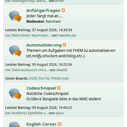
Aw: readingsProxy: übera...
von
erwin
Anfängerfragen
Jeder fängt mal an....
Moderator:
KernSani
Letzter Beitrag:
07 August 2026, 14:39:34
Aw: Mähroboter Navimow I...
von
sweetie-pie
Automatisierung
Themen um Aufgaben mit FHEM zu automatisieren
(
at
,
notify
,
structure
,
watchdog
,etc.).
Letzter Beitrag:
09 August 2026, 16:25:56
Aw: Datenaustausch mit e...
von
olwaldi
Unter-Boards
DOIF
Perl für FHEM-User
Codeschnipsel
Nützliche Codeschnipsel.
Größere Beispiele bitte in das WIKI stellen!
Letzter Beitrag:
09 August 2026, 19:49:25
Aw: Notdienst Apotheke v...
von
qlaus
English Corner