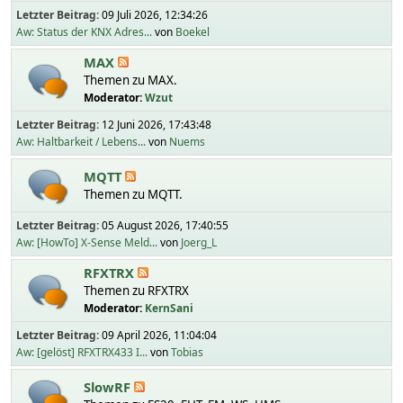
Letzter Beitrag:
09 Juli 2026, 12:34:26
Aw: Status der KNX Adres...
von
Boekel
MAX
Themen zu MAX.
Moderator:
Wzut
Letzter Beitrag:
12 Juni 2026, 17:43:48
Aw: Haltbarkeit / Lebens...
von
Nuems
MQTT
Themen zu MQTT.
Letzter Beitrag:
05 August 2026, 17:40:55
Aw: [HowTo] X-Sense Meld...
von
Joerg_L
RFXTRX
Themen zu RFXTRX
Moderator:
KernSani
Letzter Beitrag:
09 April 2026, 11:04:04
Aw: [gelöst] RFXTRX433 I...
von
Tobias
SlowRF