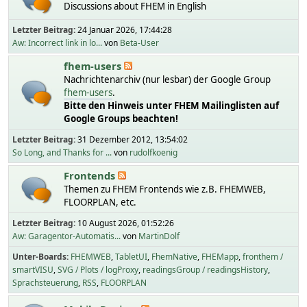
Discussions about FHEM in English
Letzter Beitrag:
24 Januar 2026, 17:44:28
Aw: Incorrect link in lo...
von
Beta-User
fhem-users
Nachrichtenarchiv (nur lesbar) der Google Group
fhem-users
.
Bitte den Hinweis unter FHEM Mailinglisten auf
Google Groups beachten!
Letzter Beitrag:
31 Dezember 2012, 13:54:02
So Long, and Thanks for ...
von
rudolfkoenig
Frontends
Themen zu FHEM Frontends wie z.B. FHEMWEB,
FLOORPLAN, etc.
Letzter Beitrag:
10 August 2026, 01:52:26
Aw: Garagentor-Automatis...
von
MartinDolf
Unter-Boards
FHEMWEB
TabletUI
FhemNative
FHEMapp
fronthem /
smartVISU
SVG / Plots / logProxy
readingsGroup / readingsHistory
Sprachsteuerung
RSS
FLOORPLAN