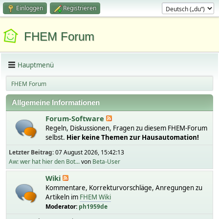
Einloggen
Registrieren
FHEM Forum
Hauptmenü
FHEM Forum
Allgemeine Informationen
Forum-Software
Regeln, Diskussionen, Fragen zu diesem FHEM-Forum
selbst.
Hier keine Themen zur Hausautomation!
Letzter Beitrag:
07 August 2026, 15:42:13
Aw: wer hat hier den Bot...
von
Beta-User
Wiki
Kommentare, Korrekturvorschläge, Anregungen zu
Artikeln im
FHEM Wiki
Moderator:
ph1959de