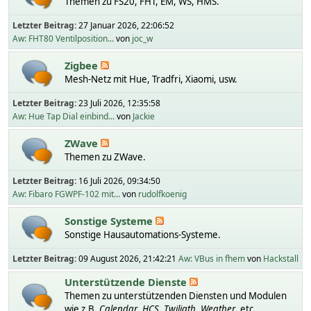
Themen zu FS20, FHT, EM, WS, HMS.
Letzter Beitrag:
27 Januar 2026, 22:06:52
Aw: FHT80 Ventilposition...
von
joc_w
Zigbee
Mesh-Netz mit Hue, Tradfri, Xiaomi, usw.
Letzter Beitrag:
23 Juli 2026, 12:35:58
Aw: Hue Tap Dial einbind...
von
Jackie
ZWave
Themen zu ZWave.
Letzter Beitrag:
16 Juli 2026, 09:34:50
Aw: Fibaro FGWPF-102 mit...
von
rudolfkoenig
Sonstige Systeme
Sonstige Hausautomations-Systeme.
Letzter Beitrag:
09 August 2026, 21:42:21
Aw: VBus in fhem
von
Hackstall
Unterstützende Dienste
Themen zu unterstützenden Diensten und Modulen
wie z.B.
Calendar
,
HCS
,
Twiligth
,
Weather
, etc.