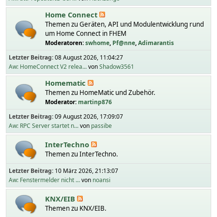
Home Connect
Themen zu Geräten, API und Modulentwicklung rund
um Home Connect in FHEM
Moderatoren:
swhome
,
Pf@nne
,
Adimarantis
Letzter Beitrag:
08 August 2026, 11:04:27
Aw: HomeConnect V2 relea...
von
Shadow3561
Homematic
Themen zu HomeMatic und Zubehör.
Moderator:
martinp876
Letzter Beitrag:
09 August 2026, 17:09:07
Aw: RPC Server startet n...
von
passibe
InterTechno
Themen zu InterTechno.
Letzter Beitrag:
10 März 2026, 21:13:07
Aw: Fenstermelder nicht ...
von
noansi
KNX/EIB
Themen zu KNX/EIB.