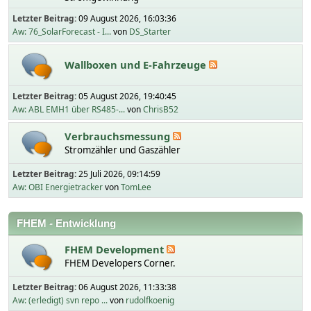
Letzter Beitrag:
09 August 2026, 16:03:36
Aw: 76_SolarForecast - I...
von
DS_Starter
Wallboxen und E-Fahrzeuge
Letzter Beitrag:
05 August 2026, 19:40:45
Aw: ABL EMH1 über RS485-...
von
ChrisB52
Verbrauchsmessung
Stromzähler und Gaszähler
Letzter Beitrag:
25 Juli 2026, 09:14:59
Aw: OBI Energietracker
von
TomLee
FHEM - Entwicklung
FHEM Development
FHEM Developers Corner.
Letzter Beitrag:
06 August 2026, 11:33:38
Aw: (erledigt) svn repo ...
von
rudolfkoenig