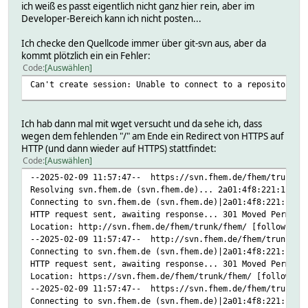
ich weiß es passt eigentlich nicht ganz hier rein, aber im
Developer-Bereich kann ich nicht posten...
Ich checke den Quellcode immer über git-svn aus, aber da
kommt plötzlich ein ein Fehler:
Code
Auswählen
Can't create session: Unable to connect to a repository a
Ich hab dann mal mit wget versucht und da sehe ich, dass
wegen dem fehlenden "/" am Ende ein Redirect von HTTPS auf
HTTP (und dann wieder auf HTTPS) stattfindet:
Code
Auswählen
--2025-02-09 11:57:47-- https://svn.fhem.de/fhem/trunk/f
Resolving svn.fhem.de (svn.fhem.de)... 2a01:4f8:221:1b5a:
Connecting to svn.fhem.de (svn.fhem.de)|2a01:4f8:221:1b5a
HTTP request sent, awaiting response... 301 Moved Permane
Location: http://svn.fhem.de/fhem/trunk/fhem/ [following]
--2025-02-09 11:57:47-- http://svn.fhem.de/fhem/trunk/fh
Connecting to svn.fhem.de (svn.fhem.de)|2a01:4f8:221:1b5a
HTTP request sent, awaiting response... 301 Moved Permane
Location: https://svn.fhem.de/fhem/trunk/fhem/ [following
--2025-02-09 11:57:47-- https://svn.fhem.de/fhem/trunk/f
Connecting to svn.fhem.de (svn.fhem.de)|2a01:4f8:221:1b5a