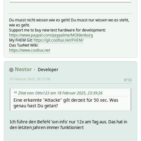
Du musst nicht wissen wie es geht! Du musst nur wissen wo es steht,
wie es geht.
Support me to buy new test hardware for development:
https://www.paypal.com/paypalme/MOldenburg
My FHEM Git:
https://git.cooltux.net/FHEM/
Das TuxNet Wiki:
https://www.cooltux.net
Nestor
Developer
19 Februar 2025, 08:27:08
#16
Zitat von: Otto123 am 18 Februar 2025, 23:39:26
Eine erkannte "Attacke" gilt derzeit für 50 sec. Was
genau hast Du getan?
Ich führe den Befehl 'svn info' nur 12x am Tag aus. Das hat in
den letzten Jahren immer funktioniert