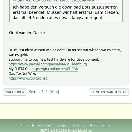
Zitat von: Otto123 am 19 Februar 2025, 08:44:01
Ich habe den Versuch die download Bots auszusperren
erstmal beendet. Müssen wir halt erstmal damit leben,
das alle 4 Stunden alles etwas langsamer geht.
Geht wieder. Danke
Du musst nicht wissen wie es geht! Du musst nur wissen wo es steht,
wie es geht.
Support me to buy new test hardware for development:
https://www.paypal.com/paypalme/MOldenburg
My FHEM Git:
https://git.cooltux.net/FHEM/
Das TuxNet Wiki:
https://www.cooltux.net
1
2
Seiten
Alle
NACH OBEN
BENUTZER-AKTIONEN
|
|
Hilfe
Nutzungsbedingungen und Regeln
Nach oben ▲
,
SMF 2.1.4 © 2023
Simple Machines