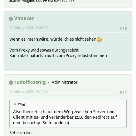
aktives Mitglied des FHEM e.V. (Technik)
Virsacer
12 Februar 2025, 19:09:27
#10
Wenn es intern wäre, würde ich es nicht sehen
Vom Proxy wird sowas durchgereicht
Kann aber natürlich auch vom Proxy selbst stammen
rudolfkoenig
Administrator
12 Februar 2025, 19:17:13
#11
Zitat
Also theoretisch auf dem Weg zwischen Server und
Client mitles- und veränderbar (z.B. den Redirect auf
eine bösartige Seite ändern)
Sehe ich ein.