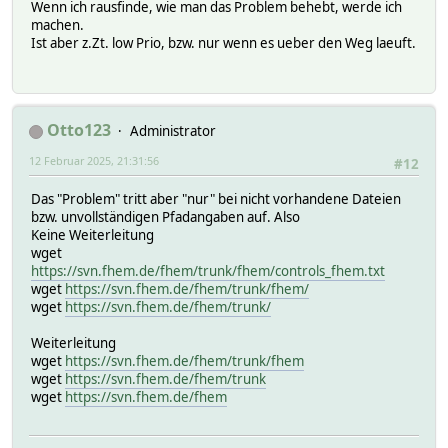
Wenn ich rausfinde, wie man das Problem behebt, werde ich
machen.
Ist aber z.Zt. low Prio, bzw. nur wenn es ueber den Weg laeuft.
Otto123
Administrator
12 Februar 2025, 21:31:56
#12
Das "Problem" tritt aber "nur" bei nicht vorhandene Dateien
bzw. unvollständigen Pfadangaben auf. Also
Keine Weiterleitung
wget
https://svn.fhem.de/fhem/trunk/fhem/controls_fhem.txt
wget
https://svn.fhem.de/fhem/trunk/fhem/
wget
https://svn.fhem.de/fhem/trunk/
Weiterleitung
wget
https://svn.fhem.de/fhem/trunk/fhem
wget
https://svn.fhem.de/fhem/trunk
wget
https://svn.fhem.de/fhem