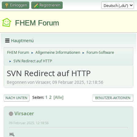
Einloggen
Registrieren
FHEM Forum
Hauptmenü
FHEM Forum
Allgemeine Informationen
Forum-Software
►
►
SVN Redirect auf HTTP
►
SVN Redirect auf HTTP
Begonnen von Virsacer, 09 Februar 2025, 12:18:56
1
2
Seiten
Alle
NACH UNTEN
BENUTZER-AKTIONEN
Virsacer
09 Februar 2025, 12:18:56
Hi,