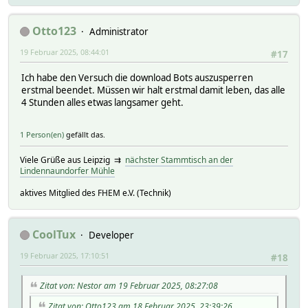
Otto123
Administrator
19 Februar 2025, 08:44:01
#17
Ich habe den Versuch die download Bots auszusperren
erstmal beendet. Müssen wir halt erstmal damit leben, das alle
4 Stunden alles etwas langsamer geht.
1 Person(en)
gefällt das.
Viele Grüße aus Leipzig ⇉
nächster Stammtisch an der
Lindennaundorfer Mühle
aktives Mitglied des FHEM e.V. (Technik)
CoolTux
Developer
19 Februar 2025, 17:10:51
#18
Zitat von: Nestor am 19 Februar 2025, 08:27:08
Zitat von: Otto123 am 18 Februar 2025, 23:39:26