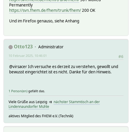
Permanently
https://svn.fhem.de/fhem/trunk/fhem/
200 OK
Und im Firefox genauso, siehe Anhang
Otto123
Administrator
10 Februar 2025, 10:46:01
#6
@virsacer Ich versuche es derzeit zu verstehen, gewollt und
bewusst eingerichtet ist es nicht. Danke für den Hinweis.
1 Person(en)
gefällt das.
Viele Grüße aus Leipzig ⇉
nächster Stammtisch an der
Lindennaundorfer Mühle
aktives Mitglied des FHEM e.V. (Technik)