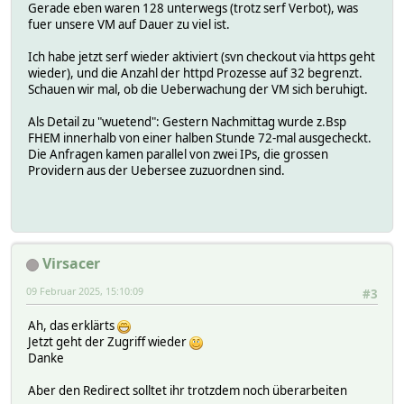
Gerade eben waren 128 unterwegs (trotz serf Verbot), was
fuer unsere VM auf Dauer zu viel ist.
Ich habe jetzt serf wieder aktiviert (svn checkout via https geht
wieder), und die Anzahl der httpd Prozesse auf 32 begrenzt.
Schauen wir mal, ob die Ueberwachung der VM sich beruhigt.
Als Detail zu "wuetend": Gestern Nachmittag wurde z.Bsp
FHEM innerhalb von einer halben Stunde 72-mal ausgecheckt.
Die Anfragen kamen parallel von zwei IPs, die grossen
Providern aus der Uebersee zuzuordnen sind.
Virsacer
09 Februar 2025, 15:10:09
#3
Ah, das erklärts
Jetzt geht der Zugriff wieder
Danke
Aber den Redirect solltet ihr trotzdem noch überarbeiten