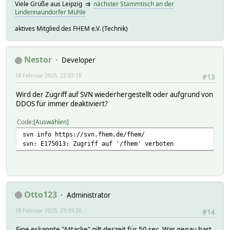
Viele Grüße aus Leipzig ⇉
nächster Stammtisch an der
Lindennaundorfer Mühle
aktives Mitglied des FHEM e.V. (Technik)
Nestor
Developer
18 Februar 2025, 22:07:18
#13
Wird der Zugriff auf SVN wiederhergestellt oder aufgrund von
DDOS für immer deaktiviert?
Code
Auswählen
svn info https://svn.fhem.de/fhem/
svn: E175013: Zugriff auf '/fhem' verboten
Otto123
Administrator
18 Februar 2025, 23:39:26
#14
Eine erkannte "Attacke" gilt derzeit für 50 sec. Was genau hast