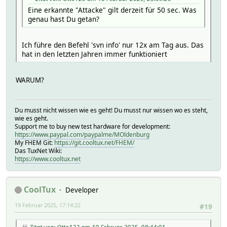
Eine erkannte "Attacke" gilt derzeit für 50 sec. Was
genau hast Du getan?
Ich führe den Befehl 'svn info' nur 12x am Tag aus. Das
hat in den letzten Jahren immer funktioniert
WARUM?
Du musst nicht wissen wie es geht! Du musst nur wissen wo es steht,
wie es geht.
Support me to buy new test hardware for development:
https://www.paypal.com/paypalme/MOldenburg
My FHEM Git:
https://git.cooltux.net/FHEM/
Das TuxNet Wiki:
https://www.cooltux.net
CoolTux
Developer
19 Februar 2025, 17:14:22
#19