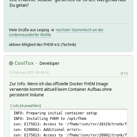
Du getan?
Viele Grüße aus Leipzig ⇉
nächster Stammtisch an der
Lindennaundorfer Mühle
aktives Mitglied des FHEM e.V. (Technik)
CoolTux
Developer
19 Februar 2025, 08:00:34
#15
Zur Info. Wenn ich das offizielle Docker FHEM Image
verwende kommt aktuell beim Container Aufbau ohne
persistent Volume
Code
Auswählen
INFO: Preparing initial container setup
INFO: Installing FHEM to /opt/fhem
svn: E175013: Access to '/fhem/!svn/rvr/28319/trunk/fhem/
svn: E200042: Additional errors:
svn: E175013: Access to '/fhem/!svn/rvr/20992/trunk/fhem/