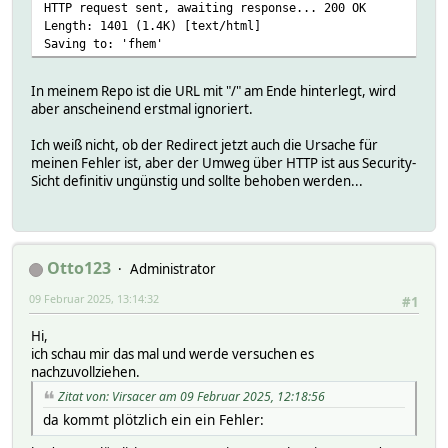
HTTP request sent, awaiting response... 200 OK
Length: 1401 (1.4K) [text/html]
Saving to: 'fhem'
In meinem Repo ist die URL mit "/" am Ende hinterlegt, wird
aber anscheinend erstmal ignoriert.
Ich weiß nicht, ob der Redirect jetzt auch die Ursache für
meinen Fehler ist, aber der Umweg über HTTP ist aus Security-
Sicht definitiv ungünstig und sollte behoben werden...
Otto123
Administrator
09 Februar 2025, 13:14:32
#1
Hi,
ich schau mir das mal und werde versuchen es
nachzuvollziehen.
Zitat von: Virsacer am 09 Februar 2025, 12:18:56
da kommt plötzlich ein ein Fehler: