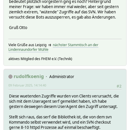
bedeutet plötzlich vorgestern ging es noch? Hintergrund
meiner Frage: wir haben immer mal wieder, aber seit gestern
ziemlich extrem, "wütende" Zugriffe auf das SVN. Wir haben
versucht diese Bots auszusperren, es gab also Änderungen.
Gruß Otto
Viele Grüße aus Leipzig ⇉
nächster Stammtisch an der
Lindennaundorfer Mühle
aktives Mitglied des FHEM e.V. (Technik)
rudolfkoenig
Administrator
09 Februar 2025, 14:14:40
#2
Diese wuetenden Zugriffe wurden von Clients verursacht, die
sich mit dem Useragent serf gemeldet haben, ich habe
gestern deswegen diesem UserAgent den Zugriff untersagt.
Stellt sich raus, das serf die Bibliothek ist, die von dem svn
Kommando selbst verwendet wird, und ein SVN checkout
gerne 8-10 httpd Prozesse auf einmal beschaeftigt.