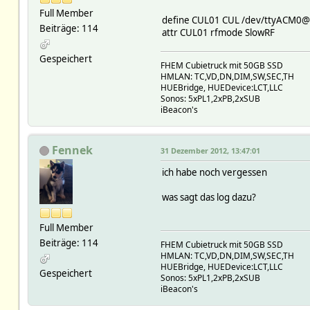
Full Member
define CUL01 CUL /dev/ttyACM0@
Beiträge: 114
attr CUL01 rfmode SlowRF
Gespeichert
FHEM Cubietruck mit 50GB SSD
HMLAN: TC,VD,DN,DIM,SW,SEC,TH
HUEBridge, HUEDevice:LCT,LLC
Sonos: 5xPL1,2xPB,2xSUB
iBeacon's
Fennek
31 Dezember 2012, 13:47:01
ich habe noch vergessen
was sagt das log dazu?
Full Member
Beiträge: 114
FHEM Cubietruck mit 50GB SSD
HMLAN: TC,VD,DN,DIM,SW,SEC,TH
HUEBridge, HUEDevice:LCT,LLC
Gespeichert
Sonos: 5xPL1,2xPB,2xSUB
iBeacon's