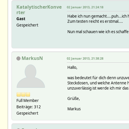
KatalytischerKonve
02 Januar 2013, 21:24:18
rter
Habe ich nun gemacht....puh...ich h
Gast
Zum testen reicht es erstmal....
Gespeichert
Nun mal schauen wie ich es schaff
MarkusN
02 Januar 2013, 21:38:28
Hallo,
was bedeutet für dich denn unzuv
Steckdosen, und welche Antenne ha
unzuverlässig ist werde ich mir d
Grüße,
Full Member
Beiträge: 312
Markus
Gespeichert