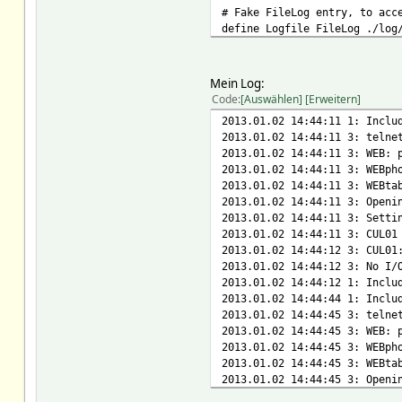
# Fake FileLog entry, to acc
define Logfile FileLog ./log
define autocreate autocreate
attr autocreate autosave
Mein Log:
attr autocreate device_room 
Code
Auswählen
Erweitern
attr autocreate filelog ./lo
2013.01.02 14:44:11 1: Inclu
attr autocreate weblink
2013.01.02 14:44:11 3: telne
attr autocreate weblink_room
2013.01.02 14:44:11 3: WEB: 
2013.01.02 14:44:11 3: WEBph
# Disable this to avoid look
2013.01.02 14:44:11 3: WEBta
define initialUsbCheck notif
2013.01.02 14:44:11 3: Openi
2013.01.02 14:44:11 3: Setti
2013.01.02 14:44:11 3: CUL01
# If the above notify did no
2013.01.02 14:44:12 3: CUL01
# the following lines. Verif
2013.01.02 14:44:12 3: No I/
2013.01.02 14:44:12 1: Inclu
#define FHZ FHZ /dev/USB0
2013.01.02 14:44:44 1: Inclu
#define CUL CUL /dev/ttyACM0
2013.01.02 14:44:45 3: telne
#attr CUL rfmode HomeMatic
2013.01.02 14:44:45 3: WEB: 
2013.01.02 14:44:45 3: WEBph
#define EUL TCM 310 /dev/tty
2013.01.02 14:44:45 3: WEBta
#define BscBor TCM 120 /dev/
2013.01.02 14:44:45 3: Openi
#define BscSmartConnect TCM 
2013.01.02 14:44:45 3: Setti