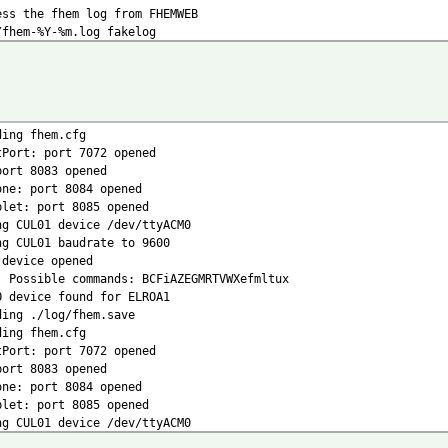
ess the fhem log from FHEMWEB
/fhem-%Y-%m.log fakelog
%TYPE
g/%NAME-%Y.log
ding fhem.cfg
tPort: port 7072 opened
 Plots
port 8083 opened
one: port 8084 opened
ing for new USB devices on startup
blet: port 8085 opened
y global:INITIALIZED usb create
ng CUL01 device /dev/ttyACM0
ng CUL01 baudrate to 9600
 device opened
t helped, then you probably have to enable some of
: Possible commands: BCFiAZEGMRTVWXefmltux
y first that /dev/xxx ist correct.
O device found for ELROA1
ding ./log/fhem.save
ding fhem.cfg
@9600 1234
tPort: port 7072 opened
port 8083 opened
one: port 8084 opened
ACM0@57600
blet: port 8085 opened
ttyUSB0@9600
ng CUL01 device /dev/ttyACM0
310 /dev/ttyUSB0@57600
ng CUL01 baudrate to 9600