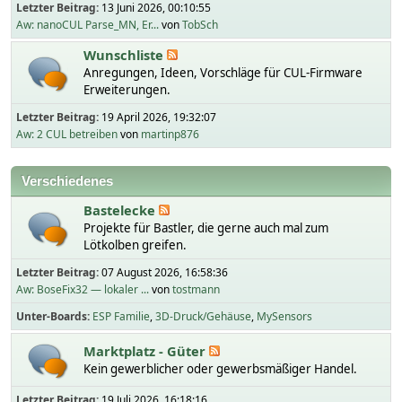
Letzter Beitrag:
13 Juni 2026, 00:10:55
Aw: nanoCUL Parse_MN, Er...
von
TobSch
Wunschliste
Anregungen, Ideen, Vorschläge für CUL-Firmware
Erweiterungen.
Letzter Beitrag:
19 April 2026, 19:32:07
Aw: 2 CUL betreiben
von
martinp876
Verschiedenes
Bastelecke
Projekte für Bastler, die gerne auch mal zum
Lötkolben greifen.
Letzter Beitrag:
07 August 2026, 16:58:36
Aw: BoseFix32 — lokaler ...
von
tostmann
Unter-Boards
ESP Familie
3D-Druck/Gehäuse
MySensors
Marktplatz - Güter
Kein gewerblicher oder gewerbsmäßiger Handel.
Letzter Beitrag:
19 Juli 2026, 16:18:16