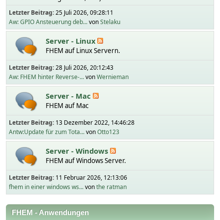
Letzter Beitrag:
25 Juli 2026, 09:28:11
Aw: GPIO Ansteuerung deb...
von
Stelaku
Server - Linux
FHEM auf Linux Servern.
Letzter Beitrag:
28 Juli 2026, 20:12:43
Aw: FHEM hinter Reverse-...
von
Wernieman
Server - Mac
FHEM auf Mac
Letzter Beitrag:
13 Dezember 2022, 14:46:28
Antw:Update für zum Tota...
von
Otto123
Server - Windows
FHEM auf Windows Server.
Letzter Beitrag:
11 Februar 2026, 12:13:06
fhem in einer windows ws...
von
the ratman
FHEM - Anwendungen