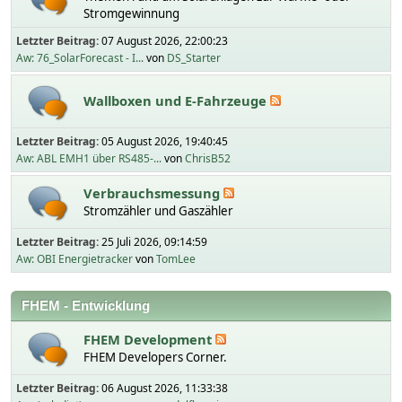
Stromgewinnung
Letzter Beitrag:
07 August 2026, 22:00:23
Aw: 76_SolarForecast - I...
von
DS_Starter
Wallboxen und E-Fahrzeuge
Letzter Beitrag:
05 August 2026, 19:40:45
Aw: ABL EMH1 über RS485-...
von
ChrisB52
Verbrauchsmessung
Stromzähler und Gaszähler
Letzter Beitrag:
25 Juli 2026, 09:14:59
Aw: OBI Energietracker
von
TomLee
FHEM - Entwicklung
FHEM Development
FHEM Developers Corner.
Letzter Beitrag:
06 August 2026, 11:33:38