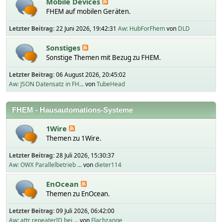
Mobile Devices
FHEM auf mobilen Geräten.
Letzter Beitrag:
22 Juni 2026, 19:42:31
Aw: HubForFhem
von
DLD
Sonstiges
Sonstige Themen mit Bezug zu FHEM.
Letzter Beitrag:
06 August 2026, 20:45:02
Aw: JSON Datensatz in FH...
von
TubeHead
FHEM - Hausautomations-Systeme
1Wire
Themen zu 1Wire.
Letzter Beitrag:
28 Juli 2026, 15:30:37
Aw: OWX Parallelbetrieb ...
von
dieter114
EnOcean
Themen zu EnOcean.
Letzter Beitrag:
09 Juli 2026, 06:42:00
Aw: attr repeaterID bei ...
von
Flachzange