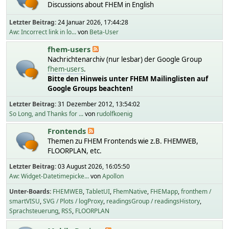
Discussions about FHEM in English
Letzter Beitrag:
24 Januar 2026, 17:44:28
Aw: Incorrect link in lo...
von
Beta-User
fhem-users
Nachrichtenarchiv (nur lesbar) der Google Group
fhem-users
.
Bitte den Hinweis unter FHEM Mailinglisten auf
Google Groups beachten!
Letzter Beitrag:
31 Dezember 2012, 13:54:02
So Long, and Thanks for ...
von
rudolfkoenig
Frontends
Themen zu FHEM Frontends wie z.B. FHEMWEB,
FLOORPLAN, etc.
Letzter Beitrag:
03 August 2026, 16:05:50
Aw: Widget-Datetimepicke...
von
Apollon
Unter-Boards
FHEMWEB
TabletUI
FhemNative
FHEMapp
fronthem /
smartVISU
SVG / Plots / logProxy
readingsGroup / readingsHistory
Sprachsteuerung
RSS
FLOORPLAN