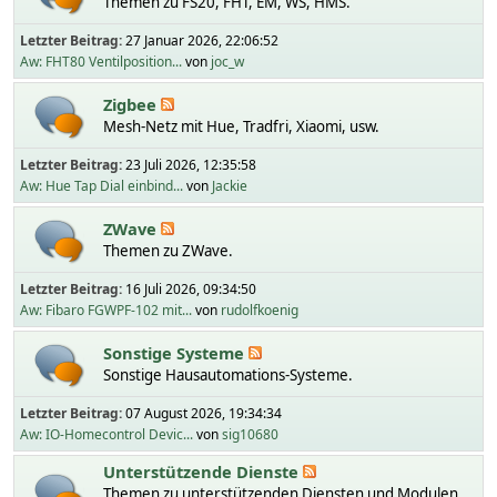
Themen zu FS20, FHT, EM, WS, HMS.
Letzter Beitrag:
27 Januar 2026, 22:06:52
Aw: FHT80 Ventilposition...
von
joc_w
Zigbee
Mesh-Netz mit Hue, Tradfri, Xiaomi, usw.
Letzter Beitrag:
23 Juli 2026, 12:35:58
Aw: Hue Tap Dial einbind...
von
Jackie
ZWave
Themen zu ZWave.
Letzter Beitrag:
16 Juli 2026, 09:34:50
Aw: Fibaro FGWPF-102 mit...
von
rudolfkoenig
Sonstige Systeme
Sonstige Hausautomations-Systeme.
Letzter Beitrag:
07 August 2026, 19:34:34
Aw: IO-Homecontrol Devic...
von
sig10680
Unterstützende Dienste
Themen zu unterstützenden Diensten und Modulen