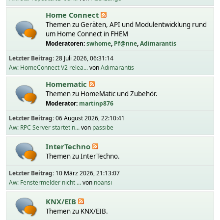
Home Connect
Themen zu Geräten, API und Modulentwicklung rund
um Home Connect in FHEM
Moderatoren:
swhome
,
Pf@nne
,
Adimarantis
Letzter Beitrag:
28 Juli 2026, 06:31:14
Aw: HomeConnect V2 relea...
von
Adimarantis
Homematic
Themen zu HomeMatic und Zubehör.
Moderator:
martinp876
Letzter Beitrag:
06 August 2026, 22:10:41
Aw: RPC Server startet n...
von
passibe
InterTechno
Themen zu InterTechno.
Letzter Beitrag:
10 März 2026, 21:13:07
Aw: Fenstermelder nicht ...
von
noansi
KNX/EIB
Themen zu KNX/EIB.