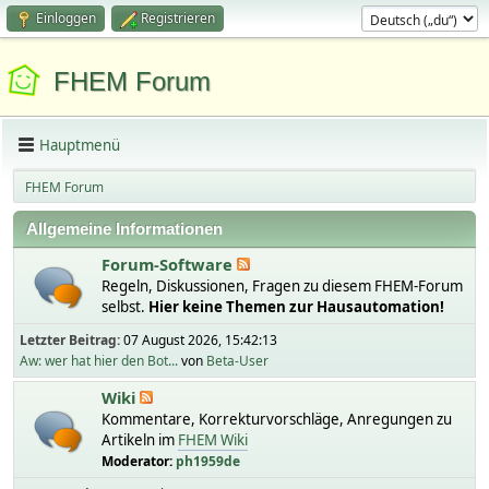
Einloggen
Registrieren
FHEM Forum
Hauptmenü
FHEM Forum
Allgemeine Informationen
Forum-Software
Regeln, Diskussionen, Fragen zu diesem FHEM-Forum
selbst.
Hier keine Themen zur Hausautomation!
Letzter Beitrag:
07 August 2026, 15:42:13
Aw: wer hat hier den Bot...
von
Beta-User
Wiki
Kommentare, Korrekturvorschläge, Anregungen zu
Artikeln im
FHEM Wiki
Moderator:
ph1959de