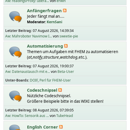
Aw: readingsProxy: übera...
von
erwin
Anfängerfragen
Jeder fängt mal an....
Moderator:
KernSani
Letzter Beitrag:
07 August 2026, 14:39:34
Aw: Mähroboter Navimow I...
von
sweetie-pie
Automatisierung
Themen um Aufgaben mit FHEM zu automatisieren
(
at
,
notify
,
structure
,
watchdog
,etc.).
Letzter Beitrag:
07 August 2026, 19:00:37
Aw: Datenaustausch mit e...
von
Beta-User
Unter-Boards
DOIF
Perl für FHEM-User
Codeschnipsel
Nützliche Codeschnipsel.
Größere Beispiele bitte in das WIKI stellen!
Letzter Beitrag:
08 August 2026, 07:39:05
Aw: HowTo: Sensorik aus ...
von
TubeHead
English Corner