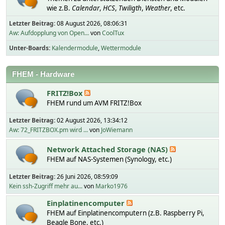
wie z.B.
Calendar
,
HCS
,
Twiligth
,
Weather
, etc.
Letzter Beitrag:
08 August 2026, 08:06:31
Aw: Aufdopplung von Open...
von
CoolTux
Unter-Boards
Kalendermodule
Wettermodule
FHEM - Hardware
FRITZ!Box
FHEM rund um AVM FRITZ!Box
Letzter Beitrag:
02 August 2026, 13:34:12
Aw: 72_FRITZBOX.pm wird ...
von
JoWiemann
Network Attached Storage (NAS)
FHEM auf NAS-Systemen (Synology, etc.)
Letzter Beitrag:
26 Juni 2026, 08:59:09
Kein ssh-Zugriff mehr au...
von
Marko1976
Einplatinencomputer
FHEM auf Einplatinencomputern (z.B. Raspberry Pi,
Beagle Bone, etc.)