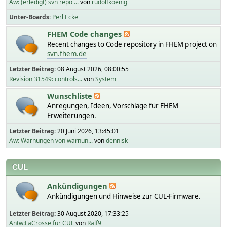
Aw: (erledigt) svn repo ...
von
rudolfkoenig
Unter-Boards
Perl Ecke
FHEM Code changes
Recent changes to Code repository in FHEM project on
svn.fhem.de
Letzter Beitrag:
08 August 2026, 08:00:55
Revision 31549: controls...
von
System
Wunschliste
Anregungen, Ideen, Vorschläge für FHEM
Erweiterungen.
Letzter Beitrag:
20 Juni 2026, 13:45:01
Aw: Warnungen von warnun...
von
dennisk
CUL
Ankündigungen
Ankündigungen und Hinweise zur CUL-Firmware.
Letzter Beitrag:
30 August 2020, 17:33:25
Antw:LaCrosse für CUL
von
Ralf9