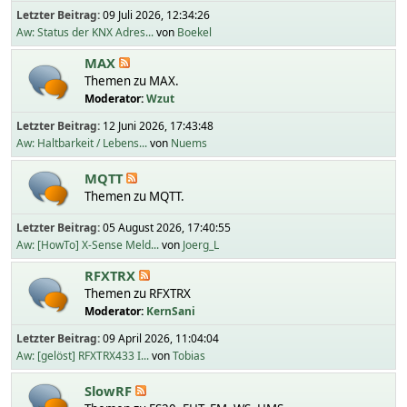
Letzter Beitrag:
09 Juli 2026, 12:34:26
Aw: Status der KNX Adres...
von
Boekel
MAX
Themen zu MAX.
Moderator:
Wzut
Letzter Beitrag:
12 Juni 2026, 17:43:48
Aw: Haltbarkeit / Lebens...
von
Nuems
MQTT
Themen zu MQTT.
Letzter Beitrag:
05 August 2026, 17:40:55
Aw: [HowTo] X-Sense Meld...
von
Joerg_L
RFXTRX
Themen zu RFXTRX
Moderator:
KernSani
Letzter Beitrag:
09 April 2026, 11:04:04
Aw: [gelöst] RFXTRX433 I...
von
Tobias
SlowRF