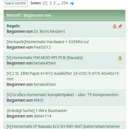
2
3
...
204
Seiten
1
NACH UNTEN
Betreff
/
Begonnen von
Regeln
Begonnen von
Dr. Boris Neubert
[Verkaufe]Homematic Hardware + 433Mhz cul
Begonnen von
Fixel2012
[V] Homematic HM-MOD-RPI-PCB (Bausatz)
Begonnen von
betateilchen
[V] 2 St. EBM Papst 414F/2 Axiallüfter 24 V/DC 9 m³/h 40x40x10
mm
Begonnen von
betateilchen
[V] Großes Homematic Komplettpaket – über 75 Komponenten
Begonnen von
Mitch
{Erledigt Suche] 1-Wire Busmaster
Begonnen von
dieter114
[V] Homematic IP Bausatz ELV-SH-SW1-BAT (batteriebetriebener