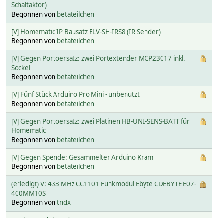
Schaltaktor)
Begonnen von
betateilchen
[V] Homematic IP Bausatz ELV-SH-IRS8 (IR Sender)
Begonnen von
betateilchen
[V] Gegen Portoersatz: zwei Portextender MCP23017 inkl.
Sockel
Begonnen von
betateilchen
[V] Fünf Stück Arduino Pro Mini - unbenutzt
Begonnen von
betateilchen
[V] Gegen Portoersatz: zwei Platinen HB-UNI-SENS-BATT für
Homematic
Begonnen von
betateilchen
[V] Gegen Spende: Gesammelter Arduino Kram
Begonnen von
betateilchen
(erledigt) V: 433 MHz CC1101 Funkmodul Ebyte CDEBYTE E07-
400MM10S
Begonnen von
tndx