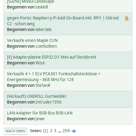
[Suche] Modul Landxcape
Begonnen von
taskkill
gegen Porto: Raspberry Pi Add-On Board inkl. RPi1 | Odroid
C2 - schon weg
Begonnen von
laberlaib
Verkaufe einen Maple CUN
Begonnen von
Loetkolben
[V] Adapterplatine ESP32 D1 Mini auf Steckbrett
Begonnen von
Wzut
Verkaufe 4 + 1 ELV PCA301 Funkschaltsteckdose +
Energiemessung – 868 MHz für 12€
Begonnen von
Stefan#
(Verkauft) UNIROLL Gurtwickler
Begonnen von
Intruder1956
LAN-Adapter für BSB-Bus BSB-LAN
Begonnen von
Jewe
2
3
...
204
Seiten
1
NACH OBEN