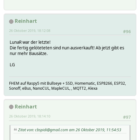
Reinhart
26 Oktober 2019, 18:12:08
#96
LunaR war der letzte!
Die fertig gelöteteten sind nun ausverkauft! Ab jetzt gibt es
nur mehr Bausätze.
LG
FHEM auf Raspy5 mit Bullseye + SSD, Homematic, ESP8266, ESP32,
Sonoff, eBus, NanoCUL, MapleCUL, , MQTT2, Alexa
Reinhart
26 Oktober 2019, 18:14:10
#97
Zitat von: cbspidi@gmail.com am 26 Oktober 2019, 11:54:53