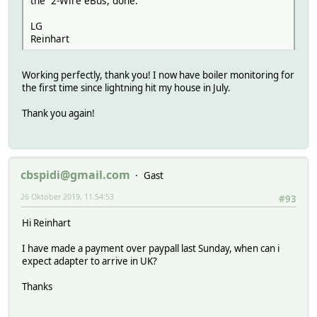
the 2-Wire eBus, done.
LG
Reinhart
Working perfectly, thank you! I now have boiler monitoring for
the first time since lightning hit my house in July.
Thank you again!
cbspidi@gmail.com
Gast
26 Oktober 2019, 11:54:53
#93
Hi Reinhart
I have made a payment over paypall last Sunday, when can i
expect adapter to arrive in UK?
Thanks