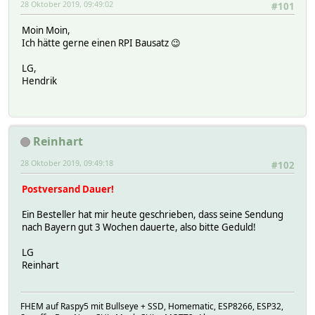
28 Oktober 2019, 09:49:02
#101
Moin Moin,
Ich hätte gerne einen RPI Bausatz 😉
LG,
Hendrik
Reinhart
28 Oktober 2019, 09:49:18
#102
Postversand Dauer!
Ein Besteller hat mir heute geschrieben, dass seine Sendung
nach Bayern gut 3 Wochen dauerte, also bitte Geduld!
LG
Reinhart
FHEM auf Raspy5 mit Bullseye + SSD, Homematic, ESP8266, ESP32,