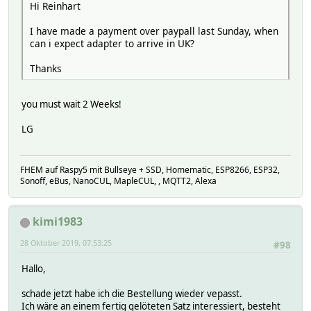
Hi Reinhart
I have made a payment over paypall last Sunday, when
can i expect adapter to arrive in UK?
Thanks
you must wait 2 Weeks!
LG
FHEM auf Raspy5 mit Bullseye + SSD, Homematic, ESP8266, ESP32,
Sonoff, eBus, NanoCUL, MapleCUL, , MQTT2, Alexa
kimi1983
28 Oktober 2019, 07:53:25
#98
Hallo,
schade jetzt habe ich die Bestellung wieder vepasst.
Ich wäre an einem fertig gelöteten Satz interessiert, besteht