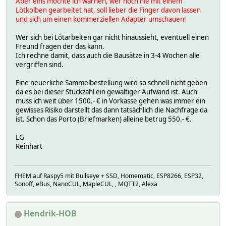
Aber eins möchte ich warnen, wer noch nie mit einem
Lötkolben gearbeitet hat, soll lieber die Finger davon lassen
und sich um einen kommerziellen Adapter umschauen!
Wer sich bei Lötarbeiten gar nicht hinaussieht, eventuell einen
Freund fragen der das kann.
Ich rechne damit, dass auch die Bausätze in 3-4 Wochen alle
vergriffen sind.
Eine neuerliche Sammelbestellung wird so schnell nicht geben
da es bei dieser Stückzahl ein gewaltiger Aufwand ist. Auch
muss ich weit über 1500.- € in Vorkasse gehen was immer ein
gewisses Risiko darstellt das dann tatsächlich die Nachfrage da
ist. Schon das Porto (Briefmarken) alleine betrug 550.- €.
LG
Reinhart
FHEM auf Raspy5 mit Bullseye + SSD, Homematic, ESP8266, ESP32,
Sonoff, eBus, NanoCUL, MapleCUL, , MQTT2, Alexa
Hendrik-HOB