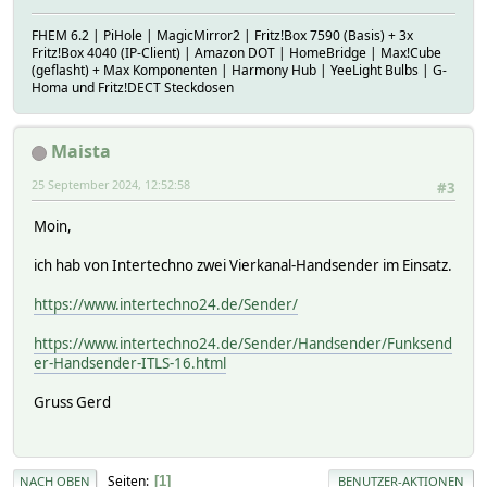
FHEM 6.2 | PiHole | MagicMirror2 | Fritz!Box 7590 (Basis) + 3x
Fritz!Box 4040 (IP-Client) | Amazon DOT | HomeBridge | Max!Cube
(geflasht) + Max Komponenten | Harmony Hub | YeeLight Bulbs | G-
Homa und Fritz!DECT Steckdosen
Maista
25 September 2024, 12:52:58
#3
Moin,
ich hab von Intertechno zwei Vierkanal-Handsender im Einsatz.
https://www.intertechno24.de/Sender/
https://www.intertechno24.de/Sender/Handsender/Funksend
er-Handsender-ITLS-16.html
Gruss Gerd
Seiten
1
NACH OBEN
BENUTZER-AKTIONEN