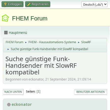
Einloggen
Registrieren
FHEM Forum
Hauptmenü
FHEM Forum
FHEM - Hausautomations-Systeme
SlowRF
►
►
Suche günstige Funk-Handsender mit SlowRF kompatibel
►
Suche günstige Funk-
Handsender mit SlowRF
kompatibel
Begonnen von eckonator, 21 September 2024, 21:09:14
Seiten
1
NACH UNTEN
BENUTZER-AKTIONEN
eckonator