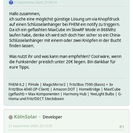
21 September 2024, 21:09:14
Hallo zusammen,
ich suche eine möglichst günstige Lösung um via Knopfdruck
auf einen Schlüsselanhänger bei FHEM ein notify zu triggern.
Da ich ein geflashten MaxCube im SlowRF Mode in 868Mhz
laufen habe, denke ich wird sich doch hier sicher so ein China-
Schlüsselanhänger mit einem oder zwei Knöpfen in der Bucht
finden lassen.
Was nutzt ihr und was kann man empfehlen? Cool wäre, wenn
die Funksender preislich unter 20€ liegen. Bin dankbar für
eure Tipps.
FHEM 6.2 | PiHole | MagicMirror2 | Fritz!Box 7590 (Basis) + 3x
Fritz!Box 4040 (IP-Client) | Amazon DOT | HomeBridge | Max!Cube
(geflasht) + Max Komponenten | Harmony Hub | YeeLight Bulbs | G-
Homa und Fritz!DECT Steckdosen
KölnSolar
Developer
21 September 2024, 23:12:39
#1