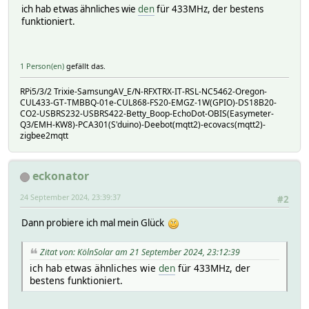
ich hab etwas ähnliches wie
den
für 433MHz, der bestens
funktioniert.
1 Person(en)
gefällt das.
RPi5/3/2 Trixie-SamsungAV_E/N-RFXTRX-IT-RSL-NC5462-Oregon-
CUL433-GT-TMBBQ-01e-CUL868-FS20-EMGZ-1W(GPIO)-DS18B20-
CO2-USBRS232-USBRS422-Betty_Boop-EchoDot-OBIS(Easymeter-
Q3/EMH-KW8)-PCA301(S'duino)-Deebot(mqtt2)-ecovacs(mqtt2)-
zigbee2mqtt
eckonator
24 September 2024, 23:39:37
#2
Dann probiere ich mal mein Glück
Zitat von: KölnSolar am 21 September 2024, 23:12:39
ich hab etwas ähnliches wie
den
für 433MHz, der
bestens funktioniert.