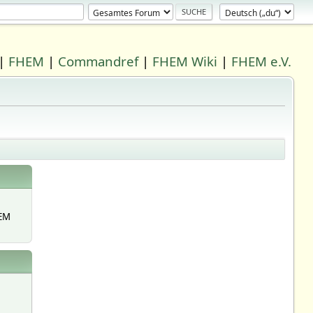
|
FHEM
|
Commandref
|
FHEM Wiki
|
FHEM e.V.
EM