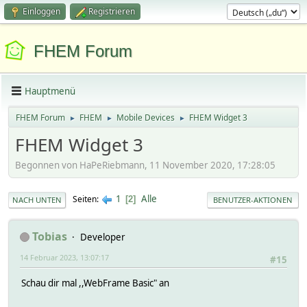
Einloggen
Registrieren
FHEM Forum
Hauptmenü
FHEM Forum
FHEM
Mobile Devices
FHEM Widget 3
►
►
►
FHEM Widget 3
Begonnen von HaPeRiebmann, 11 November 2020, 17:28:05
1
Alle
Seiten
2
NACH UNTEN
BENUTZER-AKTIONEN
Tobias
Developer
14 Februar 2023, 13:07:17
#15
Schau dir mal ,,WebFrame Basic" an