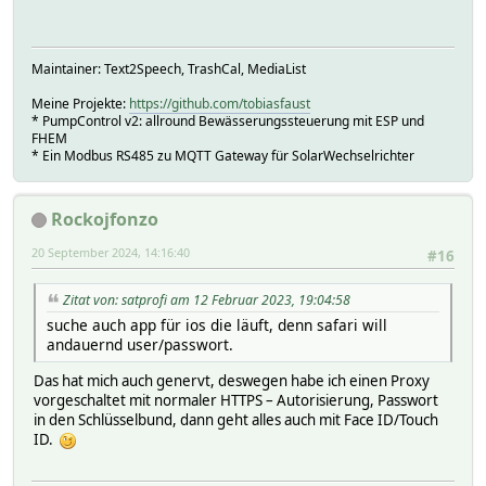
Maintainer: Text2Speech, TrashCal, MediaList
Meine Projekte:
https://github.com/tobiasfaust
* PumpControl v2: allround Bewässerungssteuerung mit ESP und
FHEM
* Ein Modbus RS485 zu MQTT Gateway für SolarWechselrichter
Rockojfonzo
20 September 2024, 14:16:40
#16
Zitat von: satprofi am 12 Februar 2023, 19:04:58
suche auch app für ios die läuft, denn safari will
andauernd user/passwort.
Das hat mich auch genervt, deswegen habe ich einen Proxy
vorgeschaltet mit normaler HTTPS – Autorisierung, Passwort
in den Schlüsselbund, dann geht alles auch mit Face ID/Touch
ID.