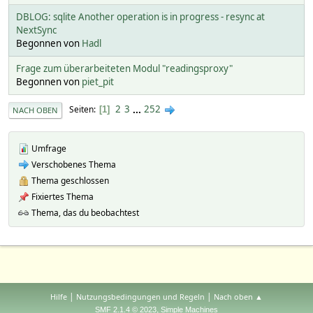
DBLOG: sqlite Another operation is in progress - resync at
NextSync
Begonnen von
Hadl
Frage zum überarbeiteten Modul "readingsproxy"
Begonnen von
piet_pit
2
3
...
252
Seiten
1
NACH OBEN
Umfrage
Verschobenes Thema
Thema geschlossen
Fixiertes Thema
Thema, das du beobachtest
|
|
Hilfe
Nutzungsbedingungen und Regeln
Nach oben ▲
,
SMF 2.1.4 © 2023
Simple Machines