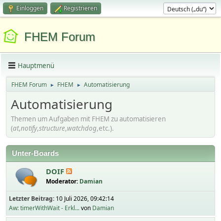
Einloggen
Registrieren
FHEM Forum
Hauptmenü
FHEM Forum
FHEM
Automatisierung
►
►
Automatisierung
Themen um Aufgaben mit FHEM zu automatisieren
(
at
,
notify
,
structure
,
watchdog
,etc.).
Unter-Boards
DOIF
Moderator:
Damian
Letzter Beitrag:
10 Juli 2026, 09:42:14
Aw: timerWithWait - Erkl...
von
Damian