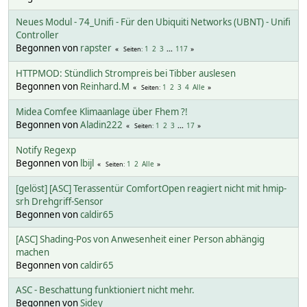
Neues Modul - 74_Unifi - Für den Ubiquiti Networks (UBNT) - Unifi
Controller
Begonnen von
rapster
1
2
3
...
117
Seiten
HTTPMOD: Stündlich Strompreis bei Tibber auslesen
Begonnen von
Reinhard.M
1
2
3
4
Alle
Seiten
Midea Comfee Klimaanlage über Fhem ?!
Begonnen von
Aladin222
1
2
3
...
17
Seiten
Notify Regexp
Begonnen von
lbijl
1
2
Alle
Seiten
[gelöst] [ASC] Terassentür ComfortOpen reagiert nicht mit hmip-
srh Drehgriff-Sensor
Begonnen von
caldir65
[ASC] Shading-Pos von Anwesenheit einer Person abhängig
machen
Begonnen von
caldir65
ASC - Beschattung funktioniert nicht mehr.
Begonnen von
Sidey