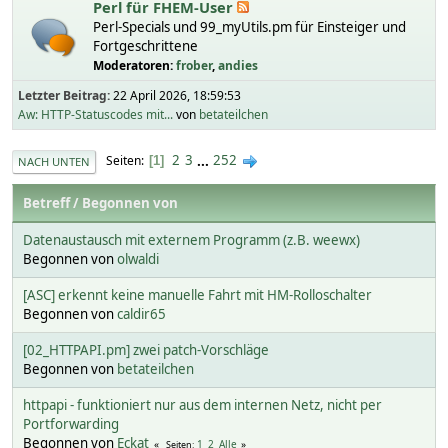
Perl für FHEM-User
Perl-Specials und 99_myUtils.pm für Einsteiger und
Fortgeschrittene
Moderatoren:
frober
,
andies
Letzter Beitrag:
22 April 2026, 18:59:53
Aw: HTTP-Statuscodes mit...
von
betateilchen
2
3
...
252
Seiten
1
NACH UNTEN
Betreff
/
Begonnen von
Datenaustausch mit externem Programm (z.B. weewx)
Begonnen von
olwaldi
[ASC] erkennt keine manuelle Fahrt mit HM-Rolloschalter
Begonnen von
caldir65
[02_HTTPAPI.pm] zwei patch-Vorschläge
Begonnen von
betateilchen
httpapi - funktioniert nur aus dem internen Netz, nicht per
Portforwarding
Begonnen von
Eckat
1
2
Alle
Seiten