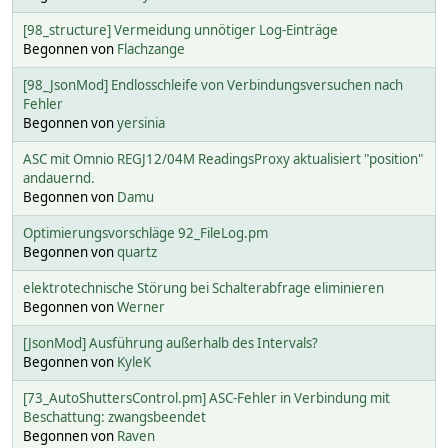
[98_structure] Vermeidung unnötiger Log-Einträge
Begonnen von
Flachzange
[98_JsonMod] Endlosschleife von Verbindungsversuchen nach
Fehler
Begonnen von
yersinia
ASC mit Omnio REGJ12/04M ReadingsProxy aktualisiert "position"
andauernd.
Begonnen von
Damu
Optimierungsvorschläge 92_FileLog.pm
Begonnen von
quartz
elektrotechnische Störung bei Schalterabfrage eliminieren
Begonnen von
Werner
[JsonMod] Ausführung außerhalb des Intervals?
Begonnen von
KyleK
[73_AutoShuttersControl.pm] ASC-Fehler in Verbindung mit
Beschattung: zwangsbeendet
Begonnen von
Raven