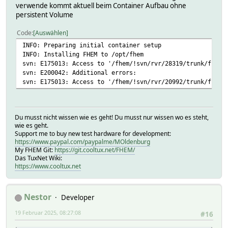
verwende kommt aktuell beim Container Aufbau ohne
persistent Volume
Code
Auswählen
INFO: Preparing initial container setup
INFO: Installing FHEM to /opt/fhem
svn: E175013: Access to '/fhem/!svn/rvr/28319/trunk/fhem/
svn: E200042: Additional errors:
svn: E175013: Access to '/fhem/!svn/rvr/20992/trunk/fhem/
Du musst nicht wissen wie es geht! Du musst nur wissen wo es steht,
wie es geht.
Support me to buy new test hardware for development:
https://www.paypal.com/paypalme/MOldenburg
My FHEM Git:
https://git.cooltux.net/FHEM/
Das TuxNet Wiki:
https://www.cooltux.net
Nestor
Developer
19 Februar 2025, 08:27:08
#16