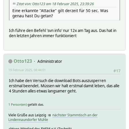
Zitat von: Otto123 am 18 Februar 2025, 23:39:26
Eine erkannte "Attacke" gilt derzeit für 50 sec. Was
genau hast Du getan?
Ich führe den Befehl 'svn info' nur 12x am Tag aus. Das hat in
den letzten Jahren immer funktioniert
Otto123
Administrator
19 Februar 2025, 08:44:01
#17
Ich habe den Versuch die download Bots auszusperren
erstmal beendet. Müssen wir halt erstmal damit leben, das alle
4 Stunden alles etwas langsamer geht.
1 Person(en)
gefällt das.
Viele Grüße aus Leipzig ⇉
nächster Stammtisch an der
Lindennaundorfer Mühle
aktives Mitglied des FHEM e.V. (Technik)