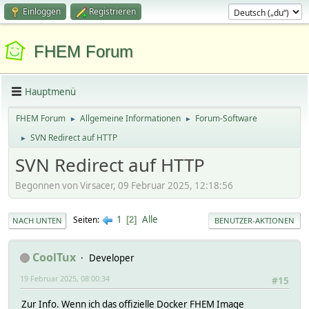
Einloggen
Registrieren
FHEM Forum
Hauptmenü
FHEM Forum
Allgemeine Informationen
Forum-Software
►
►
SVN Redirect auf HTTP
►
SVN Redirect auf HTTP
Begonnen von Virsacer, 09 Februar 2025, 12:18:56
1
Alle
Seiten
2
NACH UNTEN
BENUTZER-AKTIONEN
CoolTux
Developer
19 Februar 2025, 08:00:34
#15
Zur Info. Wenn ich das offizielle Docker FHEM Image