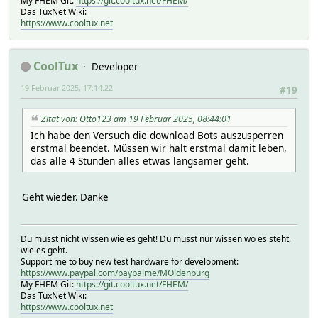
My FHEM Git:
https://git.cooltux.net/FHEM/
Das TuxNet Wiki:
https://www.cooltux.net
CoolTux
Developer
19 Februar 2025, 17:14:22
#19
Zitat von: Otto123 am 19 Februar 2025, 08:44:01
Ich habe den Versuch die download Bots auszusperren
erstmal beendet. Müssen wir halt erstmal damit leben,
das alle 4 Stunden alles etwas langsamer geht.
Geht wieder. Danke
Du musst nicht wissen wie es geht! Du musst nur wissen wo es steht,
wie es geht.
Support me to buy new test hardware for development:
https://www.paypal.com/paypalme/MOldenburg
My FHEM Git:
https://git.cooltux.net/FHEM/
Das TuxNet Wiki:
https://www.cooltux.net