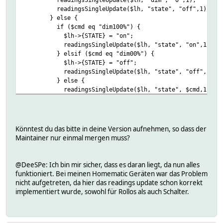
readingsSingleUpdate($lh, "state", "off",1);
} else {
if ($cmd eq "dim100%") {
$lh->{STATE} = "on";
readingsSingleUpdate($lh, "state", "on",1);
} elsif ($cmd eq "dim00%") {
$lh->{STATE} = "off";
readingsSingleUpdate($lh, "state", "off",1);
} else {
readingsSingleUpdate($lh, "state", $cmd,1);
}
}
} else {
readingsSingleUpdate($lh, "state", $cmd,1);
Könntest du das bitte in deine Version aufnehmen, so dass der
}
Maintainer nur einmal mergen muss?
} else {
readingsSingleUpdate($lh, "state", $cmd,1);
}
@DeeSPe: Ich bin mir sicher, dass es daran liegt, da nun alles
funktioniert. Bei meinen Homematic Geräten war das Problem
nicht aufgetreten, da hier das readings update schon korrekt
implementiert wurde, sowohl für Rollos als auch Schalter.