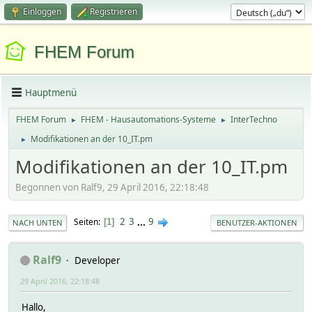
Einloggen
Registrieren
FHEM Forum
Hauptmenü
FHEM Forum
FHEM - Hausautomations-Systeme
InterTechno
►
►
Modifikationen an der 10_IT.pm
►
Modifikationen an der 10_IT.pm
Begonnen von Ralf9, 29 April 2016, 22:18:48
2
3
...
9
Seiten
1
NACH UNTEN
BENUTZER-AKTIONEN
Ralf9
Developer
29 April 2016, 22:18:48
Hallo,