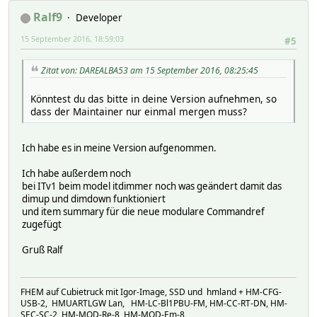
Ralf9
Developer
15 September 2016, 18:59:03
#5
Zitat von: DAREALBA53 am 15 September 2016, 08:25:45
Könntest du das bitte in deine Version aufnehmen, so
dass der Maintainer nur einmal mergen muss?
Ich habe es in meine Version aufgenommen.
Ich habe außerdem noch
bei ITv1 beim model itdimmer noch was geändert damit das
dimup und dimdown funktioniert
und item summary für die neue modulare Commandref
zugefügt
Gruß Ralf
FHEM auf Cubietruck mit Igor-Image, SSD und hmland + HM-CFG-
USB-2, HMUARTLGW Lan, HM-LC-Bl1PBU-FM, HM-CC-RT-DN, HM-
SEC-SC-2, HM-MOD-Re-8, HM-MOD-Em-8