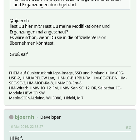
und Ergänzungen durchgeführt.
@bjoernh
liest Du hier mit? Hast Du meine Modifikationen und
Ergänzungen mal angeschaut?
Es wäre schön, wenn Du sie in die offizielle Version
übernehmen könntest.
Gruß Ralf
FHEM auf Cubietruck mit Igor-Image, SSD und hmland + HM-CFG-
USB-2, HMUARTLGW Lan, HM-LC-Bl1PBU-FM, HM-CC-RT-DN, HM-
SEC-SC-2, HM-MOD-Re-8, HM-MOD-Em-8
HM-Wired: HMW_IO_12_FM, HMW_Sen_SC_12_DR, Selbstbau IO-
Module HBW_IO_SW
Maple-SIGNALduino, WH3080, Hideki, Id 7
bjoernh
Developer
16 Mai 2016, 22:53:27
#2
Hi Ralf,