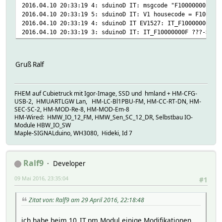
2016.04.10 20:33:19 4: sduinoD IT: msgcode "F10000000F00"
2016.04.10 20:33:19 5: sduinoD IT: V1 housecode = F10000
2016.04.10 20:33:19 4: sduinoD IT EV1527: IT_F10000000F, 
2016.04.10 20:33:19 3: sduinoD IT: IT_F10000000F ???->on
Gruß Ralf
FHEM auf Cubietruck mit Igor-Image, SSD und hmland + HM-CFG-
USB-2, HMUARTLGW Lan, HM-LC-Bl1PBU-FM, HM-CC-RT-DN, HM-
SEC-SC-2, HM-MOD-Re-8, HM-MOD-Em-8
HM-Wired: HMW_IO_12_FM, HMW_Sen_SC_12_DR, Selbstbau IO-
Module HBW_IO_SW
Maple-SIGNALduino, WH3080, Hideki, Id 7
Ralf9
Developer
09 Mai 2016, 23:35:04
#1
Zitat von: Ralf9 am 29 April 2016, 22:18:48
ich habe beim 10_IT.pm Modul einige Modifikationen