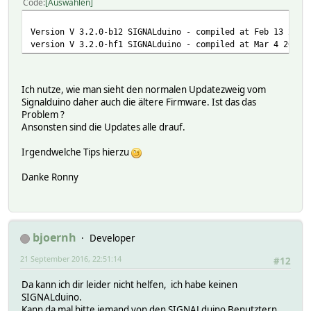
Code
Auswählen
Version V 3.2.0-b12 SIGNALduino - compiled at Feb 13 2016
version V 3.2.0-hf1 SIGNALduino - compiled at Mar 4 2016 
Ich nutze, wie man sieht den normalen Updatezweig vom
Signalduino daher auch die ältere Firmware. Ist das das
Problem ?
Ansonsten sind die Updates alle drauf.
Irgendwelche Tips hierzu
Danke Ronny
bjoernh
Developer
21 September 2016, 22:51:14
#12
Da kann ich dir leider nicht helfen, ich habe keinen
SIGNALduino.
Kann da mal bitte jemand von den SIGNALduino Benutztern