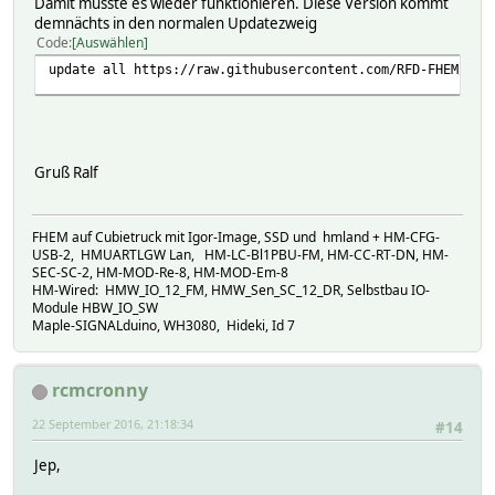
Damit müsste es wieder funktionieren. Diese Version kommt
demnächts in den normalen Updatezweig
Code
Auswählen
update all https://raw.githubusercontent.com/RFD-FHEM/RFF
Gruß Ralf
FHEM auf Cubietruck mit Igor-Image, SSD und hmland + HM-CFG-
USB-2, HMUARTLGW Lan, HM-LC-Bl1PBU-FM, HM-CC-RT-DN, HM-
SEC-SC-2, HM-MOD-Re-8, HM-MOD-Em-8
HM-Wired: HMW_IO_12_FM, HMW_Sen_SC_12_DR, Selbstbau IO-
Module HBW_IO_SW
Maple-SIGNALduino, WH3080, Hideki, Id 7
rcmcronny
22 September 2016, 21:18:34
#14
Jep,