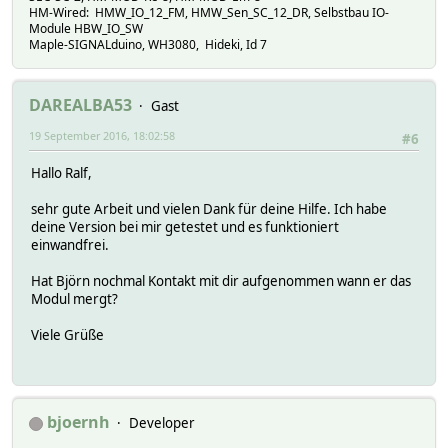
HM-Wired: HMW_IO_12_FM, HMW_Sen_SC_12_DR, Selbstbau IO-
Module HBW_IO_SW
Maple-SIGNALduino, WH3080, Hideki, Id 7
DAREALBA53
Gast
19 September 2016, 18:02:58
#6
Hallo Ralf,
sehr gute Arbeit und vielen Dank für deine Hilfe. Ich habe
deine Version bei mir getestet und es funktioniert
einwandfrei.
Hat Björn nochmal Kontakt mit dir aufgenommen wann er das
Modul mergt?
Viele Grüße
bjoernh
Developer