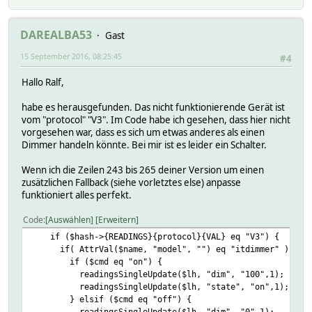
DAREALBA53
Gast
15 September 2016, 08:25:45
#4
Hallo Ralf,
habe es herausgefunden. Das nicht funktionierende Gerät ist
vom "protocol" "V3". Im Code habe ich gesehen, dass hier nicht
vorgesehen war, dass es sich um etwas anderes als einen
Dimmer handeln könnte. Bei mir ist es leider ein Schalter.
Wenn ich die Zeilen 243 bis 265 deiner Version um einen
zusätzlichen Fallback (siehe vorletztes else) anpasse
funktioniert alles perfekt.
Code
Auswählen
Erweitern
if ($hash->{READINGS}{protocol}{VAL} eq "V3") {
if( AttrVal($name, "model", "") eq "itdimmer" ) {
if ($cmd eq "on") {
readingsSingleUpdate($lh, "dim", "100",1);
readingsSingleUpdate($lh, "state", "on",1);
} elsif ($cmd eq "off") {
readingsSingleUpdate($lh, "dim", "0",1);