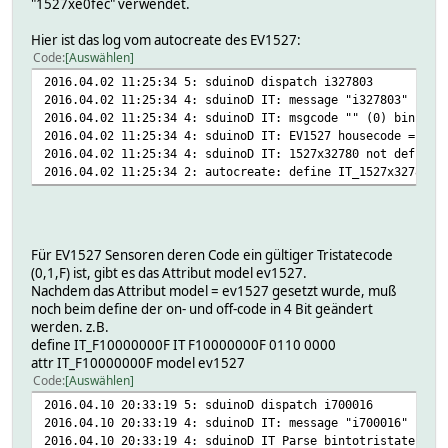
"1527xe0fec" verwendet.
Hier ist das log vom autocreate des EV1527:
Code
Auswählen
2016.04.02 11:25:34 5: sduinoD dispatch i327803
2016.04.02 11:25:34 4: sduinoD IT: message "i327803" (7)
2016.04.02 11:25:34 4: sduinoD IT: msgcode "" (0) bin = 0
2016.04.02 11:25:34 4: sduinoD IT: EV1527 housecode = 152
2016.04.02 11:25:34 4: sduinoD IT: 1527x32780 not defined
2016.04.02 11:25:34 2: autocreate: define IT_1527x32780 I
Für EV1527 Sensoren deren Code ein gültiger Tristatecode
(0,1,F) ist, gibt es das Attribut model ev1527.
Nachdem das Attribut model = ev1527 gesetzt wurde, muß
noch beim define der on- und off-code in 4 Bit geändert
werden. z.B.
define IT_F10000000F IT F10000000F 0110 0000
attr IT_F10000000F model ev1527
Code
Auswählen
2016.04.10 20:33:19 5: sduinoD dispatch i700016
2016.04.10 20:33:19 4: sduinoD IT: message "i700016" (7)
2016.04.10 20:33:19 4: sduinoD IT Parse bintotristate: ms