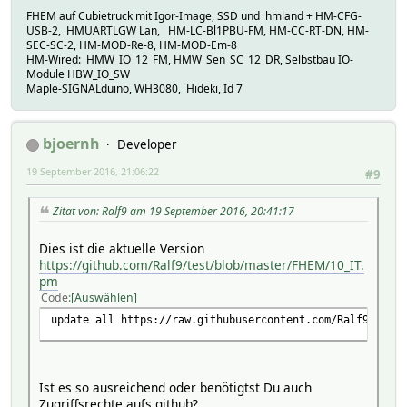
FHEM auf Cubietruck mit Igor-Image, SSD und hmland + HM-CFG-
USB-2, HMUARTLGW Lan, HM-LC-Bl1PBU-FM, HM-CC-RT-DN, HM-
SEC-SC-2, HM-MOD-Re-8, HM-MOD-Em-8
HM-Wired: HMW_IO_12_FM, HMW_Sen_SC_12_DR, Selbstbau IO-
Module HBW_IO_SW
Maple-SIGNALduino, WH3080, Hideki, Id 7
bjoernh
Developer
19 September 2016, 21:06:22
#9
Zitat von: Ralf9 am 19 September 2016, 20:41:17
Dies ist die aktuelle Version
https://github.com/Ralf9/test/blob/master/FHEM/10_IT.
pm
Code
Auswählen
update all https://raw.githubusercontent.com/Ralf9/test/
Ist es so ausreichend oder benötigtst Du auch
Zugriffsrechte aufs github?