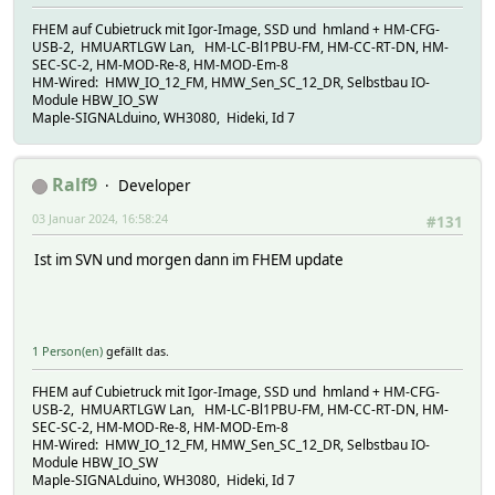
FHEM auf Cubietruck mit Igor-Image, SSD und hmland + HM-CFG-
USB-2, HMUARTLGW Lan, HM-LC-Bl1PBU-FM, HM-CC-RT-DN, HM-
SEC-SC-2, HM-MOD-Re-8, HM-MOD-Em-8
HM-Wired: HMW_IO_12_FM, HMW_Sen_SC_12_DR, Selbstbau IO-
Module HBW_IO_SW
Maple-SIGNALduino, WH3080, Hideki, Id 7
Ralf9
Developer
03 Januar 2024, 16:58:24
#131
Ist im SVN und morgen dann im FHEM update
1 Person(en)
gefällt das.
FHEM auf Cubietruck mit Igor-Image, SSD und hmland + HM-CFG-
USB-2, HMUARTLGW Lan, HM-LC-Bl1PBU-FM, HM-CC-RT-DN, HM-
SEC-SC-2, HM-MOD-Re-8, HM-MOD-Em-8
HM-Wired: HMW_IO_12_FM, HMW_Sen_SC_12_DR, Selbstbau IO-
Module HBW_IO_SW
Maple-SIGNALduino, WH3080, Hideki, Id 7