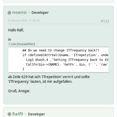
noansi
Developer
25 Januar 2024, 21:26:32
#132
Hallo Ralf,
in
Code
Auswählen
## Do we need to change ITfrequency back??
if (defined(AttrVal($name, 'ITrepetition', undef)))
Log3 $hash,4 ,'Setting ITfrequency back to 433.92 
CallFn($io->{NAME}, 'GetFn', $io, (' ', 'raw', 'if
}
ab Zeile 629 hat sich 'ITrepetition' verirrt und sollte
'ITfrequency' lauten, ist mir aufgefallen.
Gruß, Ansgar.
Ralf9
Developer