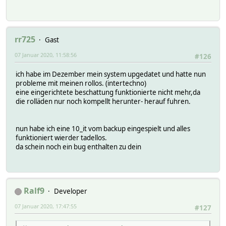
rr725
Gast
07 Januar 2020, 11:58:56
#126
ich habe im Dezember mein system upgedatet und hatte nun
probleme mit meinen rollos. (intertechno)
eine eingerichtete beschattung funktionierte nicht mehr,da
die rolläden nur noch kompellt herunter- herauf fuhren.
nun habe ich eine 10_it vom backup eingespielt und alles
funktioniert wierder tadellos.
da schein noch ein bug enthalten zu dein
Ralf9
Developer
07 Januar 2020, 17:47:55
#127