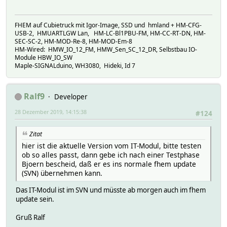
FHEM auf Cubietruck mit Igor-Image, SSD und hmland + HM-CFG-
USB-2, HMUARTLGW Lan, HM-LC-Bl1PBU-FM, HM-CC-RT-DN, HM-
SEC-SC-2, HM-MOD-Re-8, HM-MOD-Em-8
HM-Wired: HMW_IO_12_FM, HMW_Sen_SC_12_DR, Selbstbau IO-
Module HBW_IO_SW
Maple-SIGNALduino, WH3080, Hideki, Id 7
Ralf9
Developer
28 Dezember 2019, 14:15:38
#124
Zitat
hier ist die aktuelle Version vom IT-Modul, bitte testen
ob so alles passt, dann gebe ich nach einer Testphase
Bjoern bescheid, daß er es ins normale fhem update
(SVN) übernehmen kann.
Das IT-Modul ist im SVN und müsste ab morgen auch im fhem
update sein.
Gruß Ralf