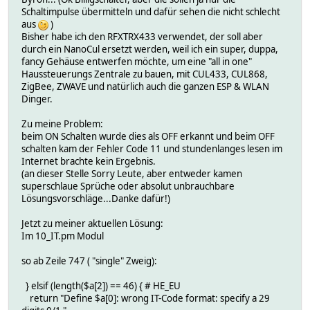
Schaltimpulse übermitteln und dafür sehen die nicht schlecht
aus
)
Bisher habe ich den RFXTRX433 verwendet, der soll aber
durch ein NanoCul ersetzt werden, weil ich ein super, duppa,
fancy Gehäuse entwerfen möchte, um eine "all in one"
Haussteuerungs Zentrale zu bauen, mit CUL433, CUL868,
ZigBee, ZWAVE und natürlich auch die ganzen ESP & WLAN
Dinger.
Zu meine Problem:
beim ON Schalten wurde dies als OFF erkannt und beim OFF
schalten kam der Fehler Code 11 und stundenlanges lesen im
Internet brachte kein Ergebnis.
(an dieser Stelle Sorry Leute, aber entweder kamen
superschlaue Sprüche oder absolut unbrauchbare
Lösungsvorschläge...Danke dafür!)
Jetzt zu meiner aktuellen Lösung:
Im 10_IT.pm Modul
so ab Zeile 747 ( "single" Zweig):
} elsif (length($a[2]) == 46) { # HE_EU
return "Define $a[0]: wrong IT-Code format: specify a 29