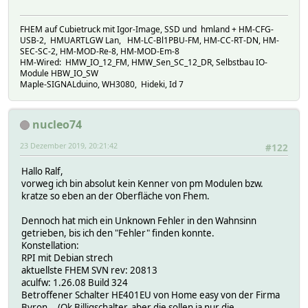
FHEM auf Cubietruck mit Igor-Image, SSD und hmland + HM-CFG-
USB-2, HMUARTLGW Lan, HM-LC-Bl1PBU-FM, HM-CC-RT-DN, HM-
SEC-SC-2, HM-MOD-Re-8, HM-MOD-Em-8
HM-Wired: HMW_IO_12_FM, HMW_Sen_SC_12_DR, Selbstbau IO-
Module HBW_IO_SW
Maple-SIGNALduino, WH3080, Hideki, Id 7
nucleo74
23 Dezember 2019, 20:21:42
#122
Hallo Ralf,
vorweg ich bin absolut kein Kenner von pm Modulen bzw.
kratze so eben an der Oberfläche von Fhem.
Dennoch hat mich ein Unknown Fehler in den Wahnsinn
getrieben, bis ich den "Fehler" finden konnte.
Konstellation:
RPI mit Debian strech
aktuellste FHEM SVN rev: 20813
aculfw: 1.26.08 Build 324
Betroffener Schalter HE401EU von Home easy von der Firma
Byron... (Ok Billigschalter, aber die sollen ja nur die