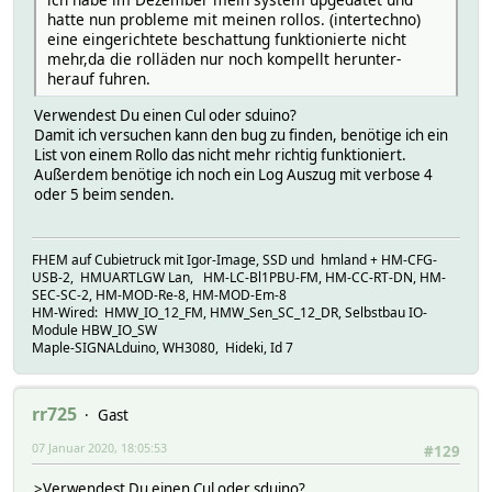
hatte nun probleme mit meinen rollos. (intertechno)
eine eingerichtete beschattung funktionierte nicht
mehr,da die rolläden nur noch kompellt herunter-
herauf fuhren.
Verwendest Du einen Cul oder sduino?
Damit ich versuchen kann den bug zu finden, benötige ich ein
List von einem Rollo das nicht mehr richtig funktioniert.
Außerdem benötige ich noch ein Log Auszug mit verbose 4
oder 5 beim senden.
FHEM auf Cubietruck mit Igor-Image, SSD und hmland + HM-CFG-
USB-2, HMUARTLGW Lan, HM-LC-Bl1PBU-FM, HM-CC-RT-DN, HM-
SEC-SC-2, HM-MOD-Re-8, HM-MOD-Em-8
HM-Wired: HMW_IO_12_FM, HMW_Sen_SC_12_DR, Selbstbau IO-
Module HBW_IO_SW
Maple-SIGNALduino, WH3080, Hideki, Id 7
rr725
Gast
07 Januar 2020, 18:05:53
#129
>Verwendest Du einen Cul oder sduino?