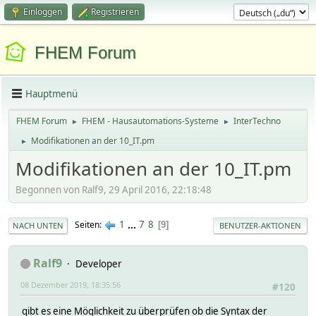
Einloggen
Registrieren
FHEM Forum
Hauptmenü
FHEM Forum
FHEM - Hausautomations-Systeme
InterTechno
►
►
Modifikationen an der 10_IT.pm
►
Modifikationen an der 10_IT.pm
Begonnen von Ralf9, 29 April 2016, 22:18:48
1
...
7
8
Seiten
9
NACH UNTEN
BENUTZER-AKTIONEN
Ralf9
Developer
08 Dezember 2019, 18:35:56
#120
gibt es eine Möglichkeit zu überprüfen ob die Syntax der