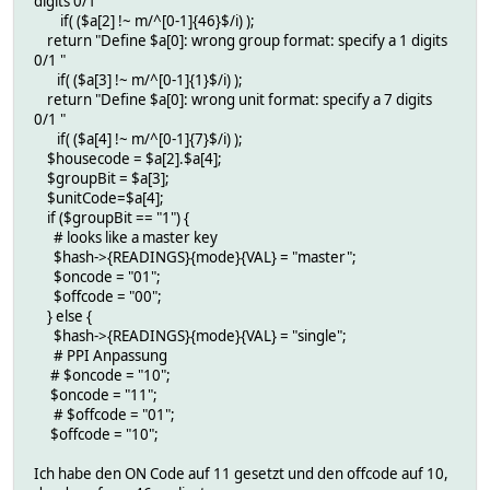
digits 0/1 "
if( ($a[2] !~ m/^[0-1]{46}$/i) );
return "Define $a[0]: wrong group format: specify a 1 digits
0/1 "
if( ($a[3] !~ m/^[0-1]{1}$/i) );
return "Define $a[0]: wrong unit format: specify a 7 digits
0/1 "
if( ($a[4] !~ m/^[0-1]{7}$/i) );
$housecode = $a[2].$a[4];
$groupBit = $a[3];
$unitCode=$a[4];
if ($groupBit == "1") {
# looks like a master key
$hash->{READINGS}{mode}{VAL} = "master";
$oncode = "01";
$offcode = "00";
} else {
$hash->{READINGS}{mode}{VAL} = "single";
# PPI Anpassung
# $oncode = "10";
$oncode = "11";
# $offcode = "01";
$offcode = "10";
Ich habe den ON Code auf 11 gesetzt und den offcode auf 10,