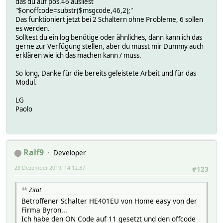
das du auf pos.46 ausliest
"$onoffcode=substr($msgcode,46,2);"
Das funktioniert jetzt bei 2 Schaltern ohne Probleme, 6 sollen
es werden.
Solltest du ein log benötige oder ähnliches, dann kann ich das
gerne zur Verfügung stellen, aber du musst mir Dummy auch
erklären wie ich das machen kann / muss.
So long, Danke für die bereits geleistete Arbeit und für das
Modul.
LG
Paolo
Ralf9
Developer
28 Dezember 2019, 14:12:37
#123
Zitat
Betroffener Schalter HE401EU von Home easy von der
Firma Byron...
Ich habe den ON Code auf 11 gesetzt und den offcode