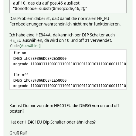
auf 10, das du auf pos.46 ausliest
"$onoffcode=substr($msgcode,46,2);"
Das Problem dabei ist, daß damit die normalen HE_EU
Fernbedienungen wahrscheinlich nicht mehr funktionieren.
Ich habe eine HE844A, da kann ich per DIP Schalter auch
HE_EU auswählen, da wird on 10 und off 01 verwendet.
Code
Auswählen
für on
DMSG ihC78F366DC8F2E58000
msgcode 1100011110001111001101100110110111001000111100101
für off
DMSG ihC78F366DC8F1E58000
msgcode 1100011110001111001101100110110111001000111100011
Kannst Du mir von dem HE401EU die DMSG von on und off
posten?
Hat der HE401EU Dip Schalter oder ähnliches?
Gruß Ralf