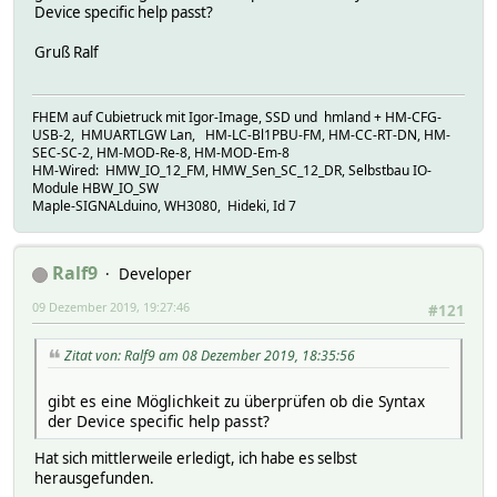
Device specific help passt?
Gruß Ralf
FHEM auf Cubietruck mit Igor-Image, SSD und hmland + HM-CFG-
USB-2, HMUARTLGW Lan, HM-LC-Bl1PBU-FM, HM-CC-RT-DN, HM-
SEC-SC-2, HM-MOD-Re-8, HM-MOD-Em-8
HM-Wired: HMW_IO_12_FM, HMW_Sen_SC_12_DR, Selbstbau IO-
Module HBW_IO_SW
Maple-SIGNALduino, WH3080, Hideki, Id 7
Ralf9
Developer
09 Dezember 2019, 19:27:46
#121
Zitat von: Ralf9 am 08 Dezember 2019, 18:35:56
gibt es eine Möglichkeit zu überprüfen ob die Syntax
der Device specific help passt?
Hat sich mittlerweile erledigt, ich habe es selbst
herausgefunden.