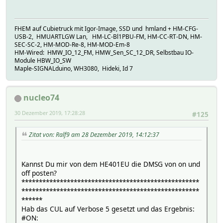
FHEM auf Cubietruck mit Igor-Image, SSD und hmland + HM-CFG-
USB-2, HMUARTLGW Lan, HM-LC-Bl1PBU-FM, HM-CC-RT-DN, HM-
SEC-SC-2, HM-MOD-Re-8, HM-MOD-Em-8
HM-Wired: HMW_IO_12_FM, HMW_Sen_SC_12_DR, Selbstbau IO-
Module HBW_IO_SW
Maple-SIGNALduino, WH3080, Hideki, Id 7
nucleo74
30 Dezember 2019, 17:28:28
#125
Zitat von: Ralf9 am 28 Dezember 2019, 14:12:37
Kannst Du mir von dem HE401EU die DMSG von on und
off posten?
***************************************************
***************************************************
******
Hab das CUL auf Verbose 5 gesetzt und das Ergebnis:
#ON: