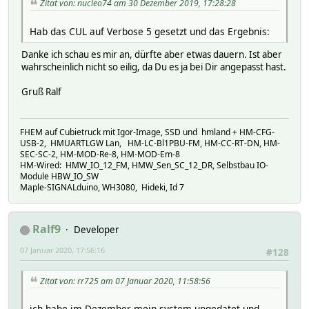
Zitat von: nucleo74 am 30 Dezember 2019, 17:28:28
Hab das CUL auf Verbose 5 gesetzt und das Ergebnis:
Danke ich schau es mir an, dürfte aber etwas dauern. Ist aber
wahrscheinlich nicht so eilig, da Du es ja bei Dir angepasst hast.
Gruß Ralf
FHEM auf Cubietruck mit Igor-Image, SSD und hmland + HM-CFG-
USB-2, HMUARTLGW Lan, HM-LC-Bl1PBU-FM, HM-CC-RT-DN, HM-
SEC-SC-2, HM-MOD-Re-8, HM-MOD-Em-8
HM-Wired: HMW_IO_12_FM, HMW_Sen_SC_12_DR, Selbstbau IO-
Module HBW_IO_SW
Maple-SIGNALduino, WH3080, Hideki, Id 7
Ralf9
Developer
07 Januar 2020, 17:56:16
#128
Zitat von: rr725 am 07 Januar 2020, 11:58:56
ich habe im Dezember mein system upgedatet und