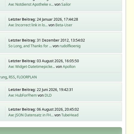
Aw: Notdienst Apotheke v...
von
Sailor
Letzter Beitrag:
24 Januar 2026, 17:44:28
Aw: Incorrect link in lo...
von
Beta-User
Letzter Beitrag:
31 Dezember 2012, 13:54:02
So Long, and Thanks for ...
von
rudolfkoenig
Letzter Beitrag:
03 August 2026, 16:05:50
Aw: Widget-Datetimepicke...
von
Apollon
rung
RSS
FLOORPLAN
Letzter Beitrag:
22 Juni 2026, 19:42:31
Aw: HubForFhem
von
DLD
Letzter Beitrag:
06 August 2026, 20:45:02
Aw: JSON Datensatz in FH...
von
TubeHead