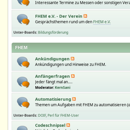
Interessante Termine zu Messen oder sonstigen Ver
FHEM e.V. - Der Verein
Gesprächsthemen rund um den
FHEM e.V.
Unter-Boards
Bildungsförderung
FHEM
Ankündigungen
Ankündigungen und Hinweise zu FHEM.
Anfängerfragen
Jeder fängt mal an....
Moderator:
KernSani
Automatisierung
Themen um Aufgaben mit FHEM zu automatisieren (
a
Unter-Boards
DOIF
Perl für FHEM-User
Codeschnipsel