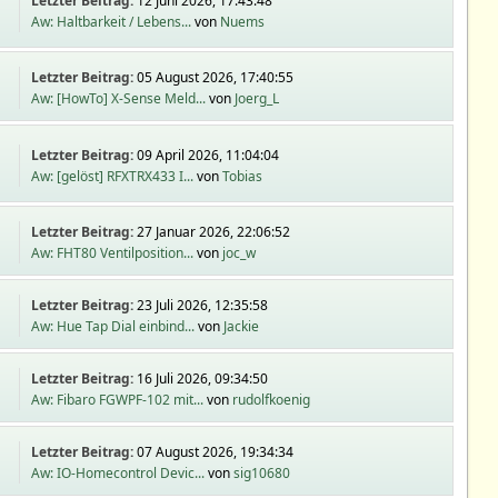
Letzter Beitrag:
12 Juni 2026, 17:43:48
Aw: Haltbarkeit / Lebens...
von
Nuems
Letzter Beitrag:
05 August 2026, 17:40:55
Aw: [HowTo] X-Sense Meld...
von
Joerg_L
Letzter Beitrag:
09 April 2026, 11:04:04
Aw: [gelöst] RFXTRX433 I...
von
Tobias
Letzter Beitrag:
27 Januar 2026, 22:06:52
Aw: FHT80 Ventilposition...
von
joc_w
Letzter Beitrag:
23 Juli 2026, 12:35:58
Aw: Hue Tap Dial einbind...
von
Jackie
Letzter Beitrag:
16 Juli 2026, 09:34:50
Aw: Fibaro FGWPF-102 mit...
von
rudolfkoenig
Letzter Beitrag:
07 August 2026, 19:34:34
Aw: IO-Homecontrol Devic...
von
sig10680