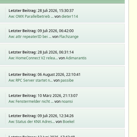
Letzter Beitrag:
28 Juli 2026, 15:30:37
Aw: OWX Parallelbetrieb ...
von
dieter114
Letzter Beitrag:
09 Juli 2026, 06:42:00
Aw: attr repeaterID bei ...
von
Flachzange
Letzter Beitrag:
28 Juli 2026, 06:31:14
Aw: HomeConnect V2 relea...
von
Adimarantis
Letzter Beitrag:
06 August 2026, 22:10:41
Aw: RPC Server startet n...
von
passibe
Letzter Beitrag:
10 März 2026, 21:13:07
Aw: Fenstermelder nicht ...
von
noansi
Letzter Beitrag:
09 Juli 2026, 12:34:26
Aw: Status der KNX Adres...
von
Boekel