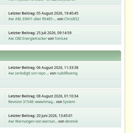
Letzter Beitrag:
05 August 2026, 19:40:45
Aw: ABL EMH1 über RS485-...
von
ChrisB52
Letzter Beitrag:
25 Juli 2026, 09:14:59
Aw: OBI Energietracker
von
TomLee
Letzter Beitrag:
06 August 2026, 11:33:38
Aw: (erledigt) svn repo ...
von
rudolfkoenig
Letzter Beitrag:
08 August 2026, 01:10:34
Revision 31548: www/imag...
von
System
Letzter Beitrag:
20 Juni 2026, 13:45:01
Aw: Warnungen von warnun...
von
dennisk