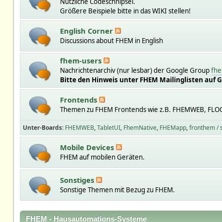
Nützliche Codeschnipsel.
Größere Beispiele bitte in das WIKI stellen!
English Corner
Discussions about FHEM in English
fhem-users
Nachrichtenarchiv (nur lesbar) der Google Group
fhe
Bitte den Hinweis unter FHEM Mailinglisten auf 
Frontends
Themen zu FHEM Frontends wie z.B. FHEMWEB, FLO
Unter-Boards
FHEMWEB
TabletUI
FhemNative
FHEMapp
fronthem /
Mobile Devices
FHEM auf mobilen Geräten.
Sonstiges
Sonstige Themen mit Bezug zu FHEM.
FHEM - Hausautomations-Systeme