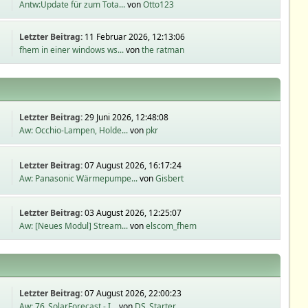
Antw:Update für zum Tota...
von
Otto123
Letzter Beitrag:
11 Februar 2026, 12:13:06
fhem in einer windows ws...
von
the ratman
Letzter Beitrag:
29 Juni 2026, 12:48:08
Aw: Occhio-Lampen, Holde...
von
pkr
Letzter Beitrag:
07 August 2026, 16:17:24
Aw: Panasonic Wärmepumpe...
von
Gisbert
Letzter Beitrag:
03 August 2026, 12:25:07
Aw: [Neues Modul] Stream...
von
elscom_fhem
Letzter Beitrag:
07 August 2026, 22:00:23
Aw: 76_SolarForecast - I...
von
DS_Starter