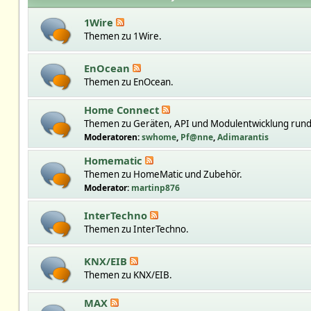
1Wire
Themen zu 1Wire.
EnOcean
Themen zu EnOcean.
Home Connect
Themen zu Geräten, API und Modulentwicklung run
Moderatoren:
swhome
,
Pf@nne
,
Adimarantis
Homematic
Themen zu HomeMatic und Zubehör.
Moderator:
martinp876
InterTechno
Themen zu InterTechno.
KNX/EIB
Themen zu KNX/EIB.
MAX