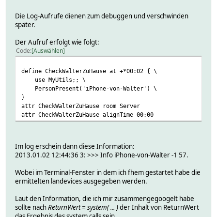
} else {
$ldstatus = system("/usr/bin/ssh -2 -i ~/.ssh/id_rsa r
Die Log-Aufrufe dienen zum debuggen und verschwinden
Log 1, ">>> Status lan device $landevice is $ldsta
später.
return $ldstatus;
}
Der Aufruf erfolgt wie folgt:
Log 3, ">>> Exit";
Code
Auswählen
}
define CheckWalterZuHause at +*00:02 { \
use MyUtils;; \
PersonPresent('iPhone-von-Walter') \
}
attr CheckWalterZuHause room Server
attr CheckWalterZuHause alignTime 00:00
Im log erschein dann diese Information:
2013.01.02 12:44:36 3: >>> Info iPhone-von-Walter -1 57.
Wobei im Terminal-Fenster in dem ich fhem gestartet habe die
ermittelten landevices ausgegeben werden.
Laut den Information, die ich mir zusammengegoogelt habe
sollte nach
ReturnWert = system( ... )
der Inhalt von ReturnWert
das Ergebnis des system calls sein.