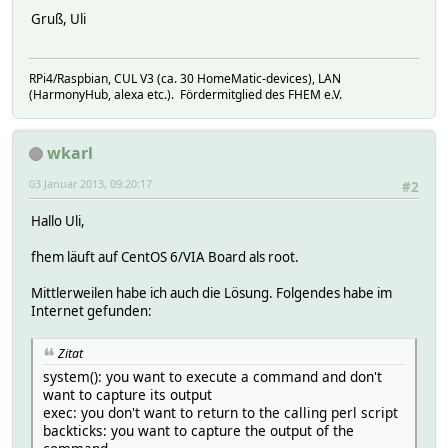
Gruß, Uli
RPi4/Raspbian, CUL V3 (ca. 30 HomeMatic-devices), LAN
(HarmonyHub, alexa etc.). Fördermitglied des FHEM e.V.
wkarl
03 Januar 2013, 09:20:17
#2
Hallo Uli,
fhem läuft auf CentOS 6/VIA Board als root.
Mittlerweilen habe ich auch die Lösung. Folgendes habe im
Internet gefunden:
Zitat
system(): you want to execute a command and don't
want to capture its output
exec: you don't want to return to the calling perl script
backticks: you want to capture the output of the