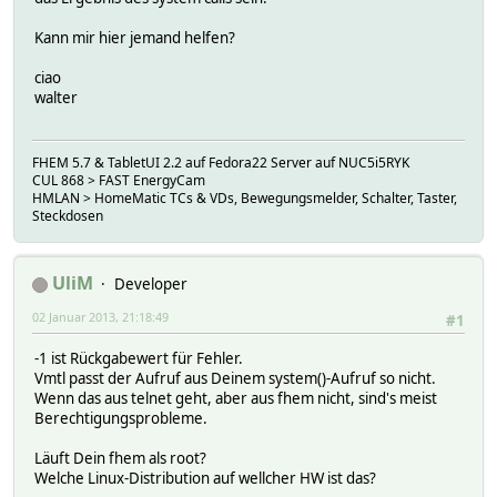
Kann mir hier jemand helfen?
ciao
walter
FHEM 5.7 & TabletUI 2.2 auf Fedora22 Server auf NUC5i5RYK
CUL 868 > FAST EnergyCam
HMLAN > HomeMatic TCs & VDs, Bewegungsmelder, Schalter, Taster,
Steckdosen
UliM
Developer
02 Januar 2013, 21:18:49
#1
-1 ist Rückgabewert für Fehler.
Vmtl passt der Aufruf aus Deinem system()-Aufruf so nicht.
Wenn das aus telnet geht, aber aus fhem nicht, sind's meist
Berechtigungsprobleme.
Läuft Dein fhem als root?
Welche Linux-Distribution auf wellcher HW ist das?