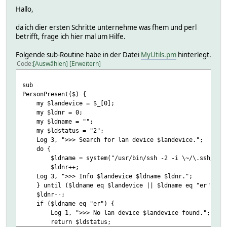
Hallo,
da ich dier ersten Schritte unternehme was fhem und perl
betrifft, frage ich hier mal um Hilfe.
Folgende sub-Routine habe in der Datei
MyUtils.pm
hinterlegt.
Code
Auswählen
Erweitern
sub
PersonPresent($) {
my $landevice = $_[0];
my $ldnr = 0;
my $ldname = "";
my $ldstatus = "2";
Log 3, ">>> Search for lan device $landevice.";
do {
$ldname = system("/usr/bin/ssh -2 -i \~/\.ssh/id_rsa r
$ldnr++;
Log 3, ">>> Info $landevice $ldname $ldnr.";
} until ($ldname eq $landevice || $ldname eq "er");
$ldnr--;
if ($ldname eq "er") {
Log 1, ">>> No lan device $landevice found.";
return $ldstatus;