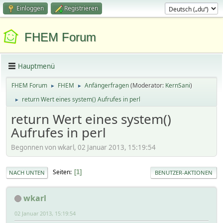
Einloggen
Registrieren
FHEM Forum
Hauptmenü
FHEM Forum
FHEM
Anfängerfragen
(Moderator:
KernSani
)
►
►
return Wert eines system() Aufrufes in perl
►
return Wert eines system()
Aufrufes in perl
Begonnen von wkarl, 02 Januar 2013, 15:19:54
Seiten
1
NACH UNTEN
BENUTZER-AKTIONEN
wkarl
02 Januar 2013, 15:19:54