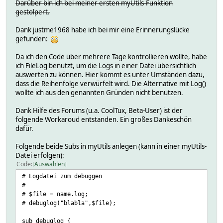
Darüber bin ich bei meiner ersten myUtils-Funktion
gestolpert.
Dank justme1968 habe ich bei mir eine Erinnerungslücke
gefunden:
Da ich den Code über mehrere Tage kontrollieren wollte, habe
ich FileLog benutzt, um die Logs in einer Datei übersichtlich
auswerten zu können. Hier kommt es unter Umständen dazu,
dass die Reihenfolge verwürfelt wird. Die Alternative mit Log()
wollte ich aus den genannten Gründen nicht benutzen.
Dank Hilfe des Forums (u.a. CoolTux, Beta-User) ist der
folgende Workaroud entstanden. Ein großes Dankeschön
dafür.
Folgende beide Subs in myUtils anlegen (kann in einer myUtils-
Datei erfolgen):
Code
Auswählen
# Logdatei zum debuggen
#
# $file = name.log;
# debuglog("blabla",$file);
sub debuglog {