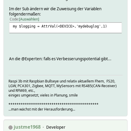
Im der Sub ändern wir die Zuweisung der Variablen
folgendermaßen:
Code
Auswählen
my $logging = AttrVal(<DEVICE>,'mydebuglog',1)
An die @Experten: falls es Verbesserungspotential gibt...
Raspi 3b mit Raspbian Bullseye und relativ aktuellem Fhem, FS20,
LGW, PCA301, Zigbee, MQTT, MySensors mit RS485(CAN-Receiver)
und RFM69, etc.,
einiges umgesetzt, vieles in Planung, smile
********************************************
...man wächst mit der Herausforderung...
justme1968
Developer