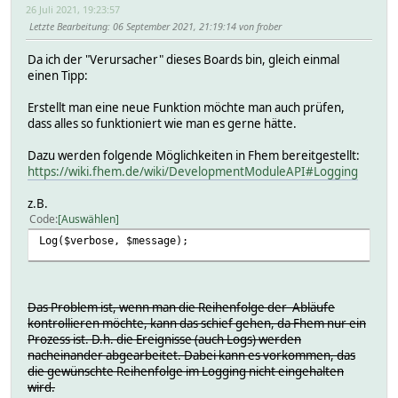
26 Juli 2021, 19:23:57
Letzte Bearbeitung
: 06 September 2021, 21:19:14 von frober
Da ich der "Verursacher" dieses Boards bin, gleich einmal
einen Tipp:
Erstellt man eine neue Funktion möchte man auch prüfen,
dass alles so funktioniert wie man es gerne hätte.
Dazu werden folgende Möglichkeiten in Fhem bereitgestellt:
https://wiki.fhem.de/wiki/DevelopmentModuleAPI#Logging
z.B.
Code
Auswählen
Log($verbose, $message);
Das Problem ist, wenn man die Reihenfolge der Abläufe
kontrollieren möchte, kann das schief gehen, da Fhem nur ein
Prozess ist. D.h. die Ereignisse (auch Logs) werden
nacheinander abgearbeitet. Dabei kann es vorkommen, das
die gewünschte Reihenfolge im Logging nicht eingehalten
wird.