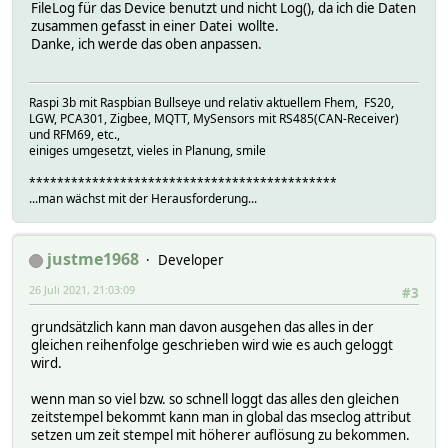
FileLog für das Device benutzt und nicht Log(), da ich die Daten
zusammen gefasst in einer Datei wollte.
Danke, ich werde das oben anpassen.
Raspi 3b mit Raspbian Bullseye und relativ aktuellem Fhem, FS20,
LGW, PCA301, Zigbee, MQTT, MySensors mit RS485(CAN-Receiver)
und RFM69, etc.,
einiges umgesetzt, vieles in Planung, smile
********************************************
...man wächst mit der Herausforderung...
justme1968
Developer
26 Juli 2021, 21:03:09
#3
grundsätzlich kann man davon ausgehen das alles in der
gleichen reihenfolge geschrieben wird wie es auch geloggt
wird.
wenn man so viel bzw. so schnell loggt das alles den gleichen
zeitstempel bekommt kann man in global das mseclog attribut
setzen um zeit stempel mit höherer auflösung zu bekommen.