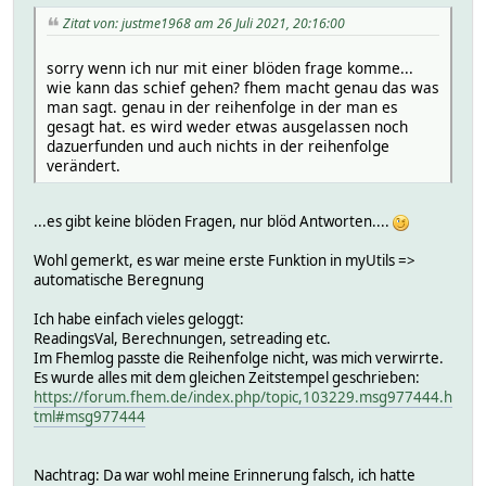
Zitat von: justme1968 am 26 Juli 2021, 20:16:00
sorry wenn ich nur mit einer blöden frage komme...
wie kann das schief gehen? fhem macht genau das was
man sagt. genau in der reihenfolge in der man es
gesagt hat. es wird weder etwas ausgelassen noch
dazuerfunden und auch nichts in der reihenfolge
verändert.
...es gibt keine blöden Fragen, nur blöd Antworten....
Wohl gemerkt, es war meine erste Funktion in myUtils =>
automatische Beregnung
Ich habe einfach vieles geloggt:
ReadingsVal, Berechnungen, setreading etc.
Im Fhemlog passte die Reihenfolge nicht, was mich verwirrte.
Es wurde alles mit dem gleichen Zeitstempel geschrieben:
https://forum.fhem.de/index.php/topic,103229.msg977444.h
tml#msg977444
Nachtrag: Da war wohl meine Erinnerung falsch, ich hatte