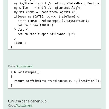
my $myState = shift // return; #Beta-User: Perl defined
my $file = shift // q{unnamed.log};
my $fileName = "/opt/fhem/log/$file";
if(open my $DATEI, q{>>}, $fileName) {
print ($DATEI Zeitstempel()."$myState\n");
return close ($DATEI);
} else {
return "Can't open $fileName: $!";
}
return;
}
Code
Auswählen
sub Zeitstempel()
{
return strftime("%Y-%m-%d %H:%M:%S ", localtime());
}
Aufruf in der eigenen Sub:
Code
Auswählen