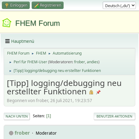
Einloggen
Registrieren
FHEM Forum
Hauptmenü
FHEM Forum
FHEM
Automatisierung
►
►
Perl für FHEM-User
(Moderatoren:
frober
,
andies
)
►
[Tipp] logging/debugging neu erstellter Funktionen
►
[Tipp] logging/debugging neu
erstellter Funktionen
Begonnen von frober, 26 Juli 2021, 19:23:57
Seiten
1
NACH UNTEN
BENUTZER-AKTIONEN
frober
Moderator