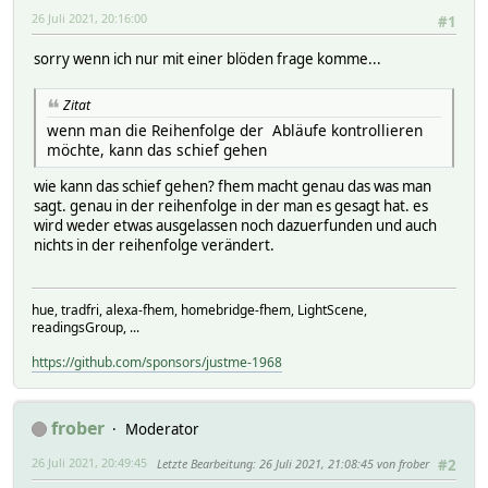
26 Juli 2021, 20:16:00
#1
sorry wenn ich nur mit einer blöden frage komme...
Zitat
wenn man die Reihenfolge der Abläufe kontrollieren
möchte, kann das schief gehen
wie kann das schief gehen? fhem macht genau das was man
sagt. genau in der reihenfolge in der man es gesagt hat. es
wird weder etwas ausgelassen noch dazuerfunden und auch
nichts in der reihenfolge verändert.
hue, tradfri, alexa-fhem, homebridge-fhem, LightScene,
readingsGroup, ...
https://github.com/sponsors/justme-1968
frober
Moderator
26 Juli 2021, 20:49:45
Letzte Bearbeitung
: 26 Juli 2021, 21:08:45 von frober
#2