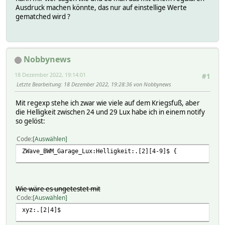
Ausdruck machen könnte, das nur auf einstellige Werte
gematched wird ?
Nobbynews
18 Dezember 2022, 19:14:01
#1
Letzte Bearbeitung
: 18 Dezember 2022, 19:28:36 von Nobbynews
Mit regexp stehe ich zwar wie viele auf dem Kriegsfuß, aber
die Helligkeit zwischen 24 und 29 Lux habe ich in einem notify
so gelöst:
Code
Auswählen
ZWave_BWM_Garage_Lux:Helligkeit:.[2][4-9]$ {
Wie wäre es ungetestet mit
Code
Auswählen
xyz:.[2|4]$