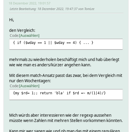
18 Dezember 2022, 19:01:57
Letzte Bearbeitung
: 18 Dezember 2022, 19:47:37 von TomLee
Hi,
den Vergleich:
Code
Auswählen
{ if ($wday == 1 || $wday == 4) { ... }
mehrmals zu wiederholen beschäftigt mich und hab überlegt
wie wie man es anders/kürzer angehen kann.
Mit diesem match-Ansatz passt das zwar, bei dem Vergleich mit
nur den Wochentagen:
Code
Auswählen
{my $rd= 1;; return 'bla' if $rd =~ m/(1|4)/}
Mich würds aber interessieren wie der regexp aussehen
müsste wenn Zahlen mit mehren Stellen vorkommen könnten.
Kann mir wer sagen wie und ob man das mit einem regulären