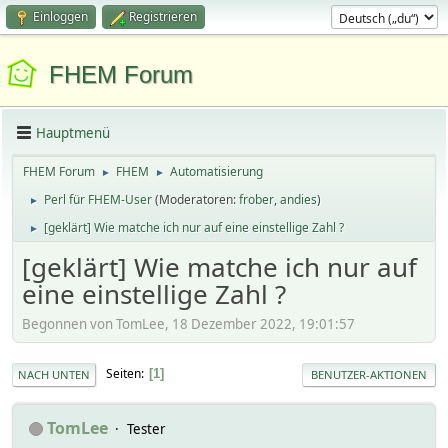
Einloggen
Registrieren
FHEM Forum
Hauptmenü
FHEM Forum
FHEM
Automatisierung
►
►
Perl für FHEM-User
(Moderatoren:
frober
,
andies
)
►
[geklärt] Wie matche ich nur auf eine einstellige Zahl ?
►
[geklärt] Wie matche ich nur auf
eine einstellige Zahl ?
Begonnen von TomLee, 18 Dezember 2022, 19:01:57
Seiten
1
NACH UNTEN
BENUTZER-AKTIONEN
TomLee
Tester