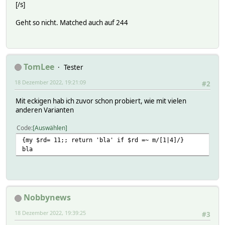
[/s]
Geht so nicht. Matched auch auf 244
TomLee
Tester
18 Dezember 2022, 19:21:09
#2
Mit eckigen hab ich zuvor schon probiert, wie mit vielen
anderen Varianten
Code
Auswählen
{my $rd= 11;; return 'bla' if $rd =~ m/[1|4]/}
bla
Nobbynews
18 Dezember 2022, 19:39:25
#3