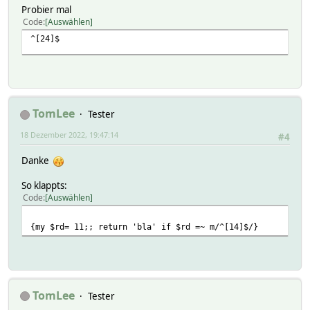
Probier mal
Code
Auswählen
^[24]$
TomLee
Tester
18 Dezember 2022, 19:47:14
#4
Danke
So klappts:
Code
Auswählen
{my $rd= 11;; return 'bla' if $rd =~ m/^[14]$/}
TomLee
Tester