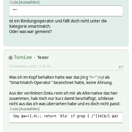
Code
Auswählen
=~
ist ein Bindungsoperator und fällt doch nicht unter die
Kategorie smartmatch.
Oder was war gemeint?
TomLee
Tester
19 Dezember 2022, 11:45:05
#7
Was ich im Kopf behalten hatte war das Jörg "=~"
mal
als
"Smartmatch-Operator" bezeichnet hatte, keine Ahnung.
Aus der verlinkten Doku reim ich mir als Alternative das hier
zusammen, hab mich nur kurz damit beschäftigt, schliesse
nicht aus das ich was übersehen habe und es doch nicht passt:
Code
Auswählen
{my @a=(1,4);; return 'bla' if grep { /^[14]$/} @a}