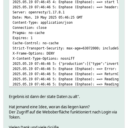
2025.05.19 07:46:45 4: Enphase (Enphase): ==> start lived
2025.05.19 07:46:46 5: Enphase (Enphase): ==> header: HTT
Server: openresty/1.17.8.1
Date: Mon, 19 May 2025 05:46:25 GMT
Content-Type: application/json
Connection: close
Pragma: no-cache
Expires: 1
Cache-Control: no-cache
Strict-Transport-Security: max-age=63072000; includeSubdo
X-Frame-Options: DENY
X-Content-Type-Options: nosniff
2025.05.19 07:46:46 5: {"production":[{"type":"inverters"
2025.05.19 07:46:46 5: Enphase (Enphase): ==> Error:
2025.05.19 07:46:46 5: Enphase (Enphase): ==> ReturnCode:
2025.05.19 07:46:46 5: Enphase (Enphase): ==> Readingtime
2025.05.19 07:46:46 5: Enphase (Enphase): ==> Readingtime
2025.05.19 07:46:46 5: Enphase (Enphase): ==> Readingtime
2025.05.19 07:46:46 5: Enphase (Enphase): ==> Readingtime
Ergebnis ist dann der state Daten zu alt".
2025.05.19 07:46:47 4: Enphase (Enphase): ==> start newli
2025.05.19 07:46:47 5: Enphase (Enphase): ==> header: HTT
Hat jemand eine Idee, woran das liegen kann?
Server: openresty/1.17.8.1
Der Zugriff auf die Weboberfläche funktioniert nach Login via
Date: Mon, 19 May 2025 05:46:26 GMT
Token.
Content-Length: 3354
Connection: close
Vielen Dank und viele Grüße,