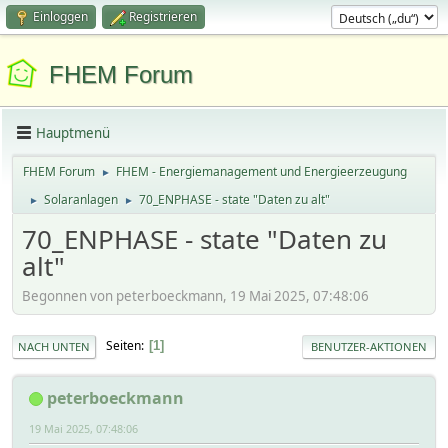
Einloggen
Registrieren
FHEM Forum
Hauptmenü
FHEM Forum
FHEM - Energiemanagement und Energieerzeugung
►
Solaranlagen
70_ENPHASE - state "Daten zu alt"
►
►
70_ENPHASE - state "Daten zu
alt"
Begonnen von peterboeckmann, 19 Mai 2025, 07:48:06
Seiten
1
NACH UNTEN
BENUTZER-AKTIONEN
peterboeckmann
19 Mai 2025, 07:48:06