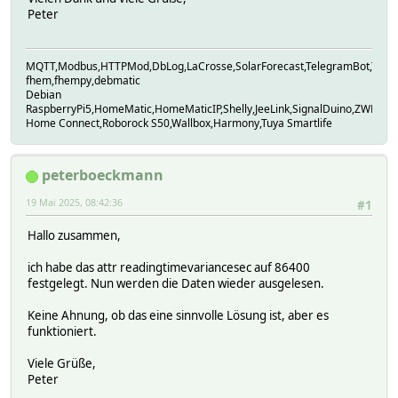
Strict-Transport-Security: max-age=63072000; includeSubdo
Peter
X-Frame-Options: DENY
X-Content-Type-Options: nosniff
2025.05.19 07:46:47 5: {
MQTT,Modbus,HTTPMod,DbLog,LaCrosse,SolarForecast,TelegramBot,Twiligh
"connection": {
fhem,fhempy,debmatic
"mqtt_state": "connected",
Debian
"prov_state": "configured",
RaspberryPi5,HomeMatic,HomeMaticIP,Shelly,JeeLink,SignalDuino,ZWDongl
"auth_state": "ok",
Home Connect,Roborock S50,Wallbox,Harmony,Tuya Smartlife
"sc_stream": "enabled",
"sc_debug": "disabled"
},
peterboeckmann
"meters": {
"last_update": 1747633586,
19 Mai 2025, 08:42:36
#1
"soc": 13,
"main_relay_state": 1,
Hallo zusammen,
"gen_relay_state": 5,
"backup_bat_mode": 1,
ich habe das attr readingtimevariancesec auf 86400
"backup_soc": 0,
festgelegt. Nun werden die Daten wieder ausgelesen.
"is_split_phase": 0,
"phase_count": 3,
Keine Ahnung, ob das eine sinnvolle Lösung ist, aber es
"enc_agg_soc": 13,
funktioniert.
"enc_agg_energy": 910,
"acb_agg_soc": 0,
Viele Grüße,
"acb_agg_energy": 0,
Peter
"pv": {