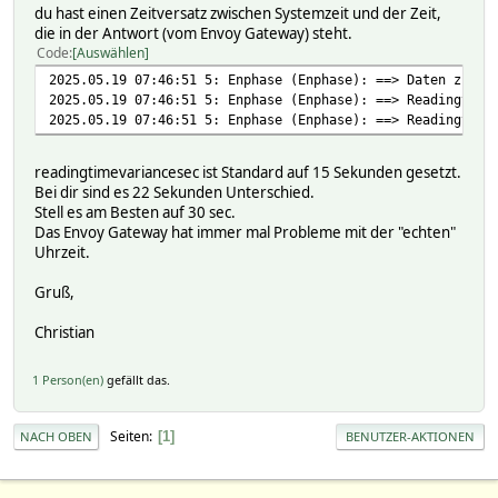
du hast einen Zeitversatz zwischen Systemzeit und der Zeit,
"agg_s_ph_a_mva": -191220,
die in der Antwort (vom Envoy Gateway) steht.
"agg_s_ph_b_mva": 545399,
Code
Auswählen
"agg_s_ph_c_mva": -230589
},
2025.05.19 07:46:51 5: Enphase (Enphase): ==> Daten zu al
"load": {
2025.05.19 07:46:51 5: Enphase (Enphase): ==> Readingtime
"agg_p_mw": 629563,
2025.05.19 07:46:51 5: Enphase (Enphase): ==> Readingtime
"agg_s_mva": 724428,
"agg_p_ph_a_mw": 80716,
readingtimevariancesec ist Standard auf 15 Sekunden gesetzt.
"agg_p_ph_b_mw": 427291,
Bei dir sind es 22 Sekunden Unterschied.
"agg_p_ph_c_mw": 121553,
Stell es am Besten auf 30 sec.
"agg_s_ph_a_mva": -11385,
Das Envoy Gateway hat immer mal Probleme mit der "echten"
"agg_s_ph_b_mva": 712342,
Uhrzeit.
"agg_s_ph_c_mva": 23468
},
Gruß,
"generator": {
"agg_p_mw": 0,
Christian
"agg_s_mva": 0,
"agg_p_ph_a_mw": 0,
"agg_p_ph_b_mw": 0,
1 Person(en)
gefällt das.
"agg_p_ph_c_mw": 0,
"agg_s_ph_a_mva": 0,
"agg_s_ph_b_mva": 0,
Seiten
1
NACH OBEN
BENUTZER-AKTIONEN
"agg_s_ph_c_mva": 0
}
},