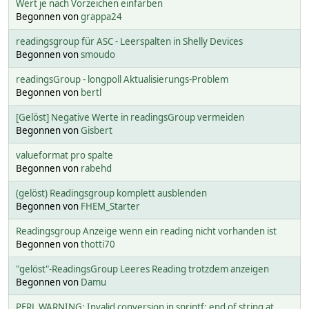
Wert je nach Vorzeichen einfärben
Begonnen von
grappa24
readingsgroup für ASC - Leerspalten in Shelly Devices
Begonnen von
smoudo
readingsGroup - longpoll Aktualisierungs-Problem
Begonnen von
bertl
[Gelöst] Negative Werte in readingsGroup vermeiden
Begonnen von
Gisbert
valueformat pro spalte
Begonnen von
rabehd
(gelöst) Readingsgroup komplett ausblenden
Begonnen von
FHEM_Starter
Readingsgroup Anzeige wenn ein reading nicht vorhanden ist
Begonnen von
thotti70
"gelöst"-ReadingsGroup Leeres Reading trotzdem anzeigen
Begonnen von
Damu
PERL WARNING: Invalid conversion in sprintf: end of string at