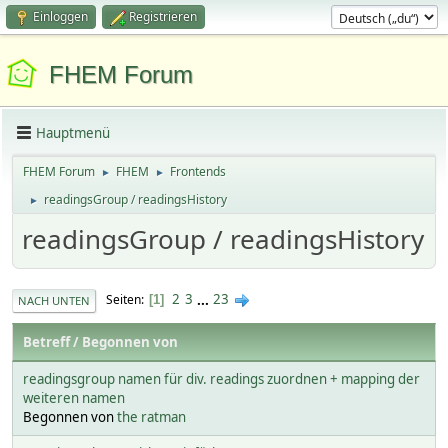
Einloggen
Registrieren
FHEM Forum
Hauptmenü
FHEM Forum
FHEM
Frontends
►
►
readingsGroup / readingsHistory
►
readingsGroup / readingsHistory
2
3
...
23
Seiten
1
NACH UNTEN
Betreff
/
Begonnen von
readingsgroup namen für div. readings zuordnen + mapping der
weiteren namen
Begonnen von
the ratman