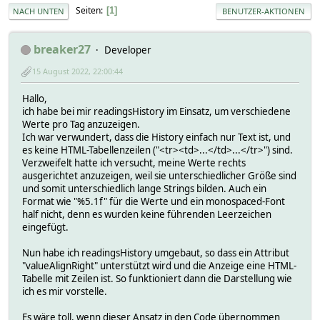
Seiten
1
NACH UNTEN
BENUTZER-AKTIONEN
breaker27
Developer
15 August 2022, 22:00:44
Hallo,
ich habe bei mir readingsHistory im Einsatz, um verschiedene
Werte pro Tag anzuzeigen.
Ich war verwundert, dass die History einfach nur Text ist, und
es keine HTML-Tabellenzeilen ("<tr><td>...</td>...</tr>") sind.
Verzweifelt hatte ich versucht, meine Werte rechts
ausgerichtet anzuzeigen, weil sie unterschiedlicher Größe sind
und somit unterschiedlich lange Strings bilden. Auch ein
Format wie "%5.1f" für die Werte und ein monospaced-Font
half nicht, denn es wurden keine führenden Leerzeichen
eingefügt.
Nun habe ich readingsHistory umgebaut, so dass ein Attribut
"valueAlignRight" unterstützt wird und die Anzeige eine HTML-
Tabelle mit Zeilen ist. So funktioniert dann die Darstellung wie
ich es mir vorstelle.
Es wäre toll, wenn dieser Ansatz in den Code übernommen