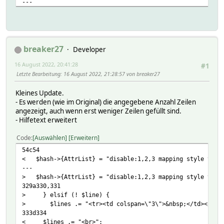
---
> $msg = "<tr><td>$tm</td><td><a href=\"$FW_ME$FW_su
528c529
< $msg = "$tm$spacing$m $msg";
---
> $msg = "<tr><td>$tm</td><td>$m</td><td$valueAli
breaker27
Developer
638a640
16 August 2022, 20:41:28
> my $valueAlignRight = AttrVal( $name, "valueAlignRight
#1
647c649
Letzte Bearbeitung
: 16 August 2022, 21:28:57 von breaker27
< my $msg = "$tm$spacing--clear--";
---
Kleines Update.
> my $msg = "<tr><td>$tm</td><td>&nbsp;</td><td$valueAl
- Es werden (wie im Original) die angegebene Anzahl Zeilen
659c661
angezeigt, auch wenn erst weniger Zeilen gefüllt sind.
< my $msg = "$tm$spacing$param ". join( " ", @a );
- Hilfetext erweitert
---
> my $msg = "<tr><td>$tm</td><td>&nbsp;</td><td$valueAl
Code
Auswählen
Erweitern
54c54
< $hash->{AttrList} = "disable:1,2,3 mapping style times
---
> $hash->{AttrList} = "disable:1,2,3 mapping style timest
329a330,331
> } elsif (! $line) {
> $lines .= "<tr><td colspan=\"3\">&nbsp;</td></tr>
333d334
< $lines .= "<br>";