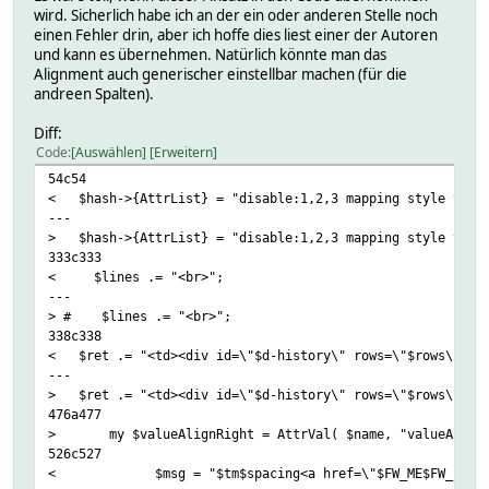
wird. Sicherlich habe ich an der ein oder anderen Stelle noch
einen Fehler drin, aber ich hoffe dies liest einer der Autoren
und kann es übernehmen. Natürlich könnte man das
Alignment auch generischer einstellbar machen (für die
andreen Spalten).
Diff:
Code
Auswählen
Erweitern
54c54
< $hash->{AttrList} = "disable:1,2,3 mapping style times
---
> $hash->{AttrList} = "disable:1,2,3 mapping style timest
333c333
< $lines .= "<br>";
---
> # $lines .= "<br>";
338c338
< $ret .= "<td><div id=\"$d-history\" rows=\"$rows\">$li
---
> $ret .= "<td><div id=\"$d-history\" rows=\"$rows\"><ta
476a477
> my $valueAlignRight = AttrVal( $name, "valueAlignRig
526c527
< $msg = "$tm$spacing<a href=\"$FW_ME$FW_subdir?d