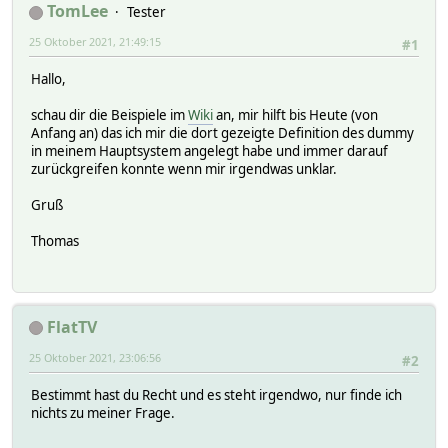
TomLee
Tester
25 Oktober 2021, 21:49:15
#1
Hallo,
schau dir die Beispiele im
Wiki
an, mir hilft bis Heute (von
Anfang an) das ich mir die dort gezeigte Definition des dummy
in meinem Hauptsystem angelegt habe und immer darauf
zurückgreifen konnte wenn mir irgendwas unklar.
Gruß
Thomas
FlatTV
25 Oktober 2021, 23:06:56
#2
Bestimmt hast du Recht und es steht irgendwo, nur finde ich
nichts zu meiner Frage.