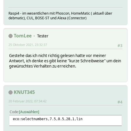
Raspi4 - im wesentlichen mit Phoscon, HomeMatic ( aktuell über
debmatic), CUL, BOSE-ST und Alexa (Connector)
TomLee
Tester
25 Oktober 2021, 23:32:37
#3
Gestehe das ich nicht richtig gelesen hatte vor meiner
Antwort, ich denke es gibt keine "kurze Schreibweise" um dein
gewünschtes Verhalten zu erreichen.
KNUT345
20 Februar 2022, 07:34:42
#4
Code
Auswählen
eco:selectnumbers,7.5,0.5,28,1,lin