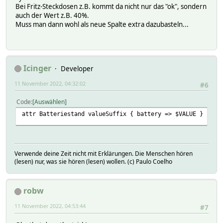
Bei Fritz-Steckdosen z.B. kommt da nicht nur das "ok", sondern
auch der Wert z.B. 40%.
Muss man dann wohl als neue Spalte extra dazubasteln...
Icinger
Developer
11 November 2022, 04:32:02
#6
Code
Auswählen
attr Batteriestand valueSuffix { battery => $VALUE }
Verwende deine Zeit nicht mit Erklärungen. Die Menschen hören
(lesen) nur, was sie hören (lesen) wollen. (c) Paulo Coelho
robw
11 November 2022, 04:53:44
#7