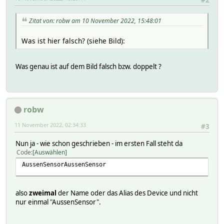
#2
Zitat von: robw am 10 November 2022, 15:48:01
Was ist hier falsch? (siehe Bild):
Was genau ist auf dem Bild falsch bzw. doppelt ?
robw
11 November 2022, 02:34:33
#3
Nun ja - wie schon geschrieben - im ersten Fall steht da
Code
Auswählen
AussenSensorAussenSensor
also
zweimal
der Name oder das Alias des Device und nicht
nur einmal "AussenSensor".