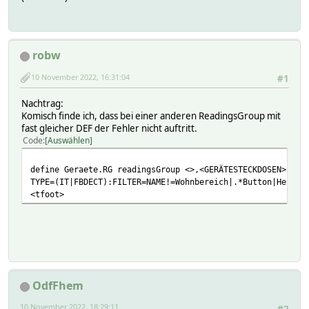
robw
10 November 2022, 16:31:04
#1
Nachtrag:
Komisch finde ich, dass bei einer anderen ReadingsGroup mit
fast gleicher DEF der Fehler nicht auftritt.
Code
Auswählen
define Geraete.RG readingsGroup <>,<GERÄTESTECKDOSEN>,<on
TYPE=(IT|FBDECT):FILTER=NAME!=Wohnbereich|.*Button|Heizun
<tfoot>
OdfFhem
10 November 2022, 18:29:11