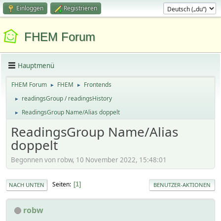
Einloggen
Registrieren
FHEM Forum
Hauptmenü
FHEM Forum
FHEM
Frontends
►
►
readingsGroup / readingsHistory
►
ReadingsGroup Name/Alias doppelt
►
ReadingsGroup Name/Alias
doppelt
Begonnen von robw, 10 November 2022, 15:48:01
Seiten
1
NACH UNTEN
BENUTZER-AKTIONEN
robw