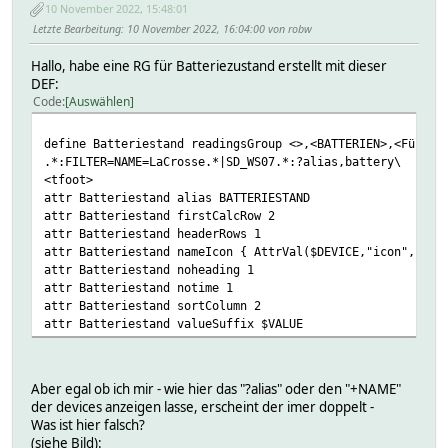
10 November 2022, 15:48:01
Letzte Bearbeitung
: 10 November 2022, 16:04:00 von robw
Hallo, habe eine RG für Batteriezustand erstellt mit dieser
DEF:
Code
Auswählen
define Batteriestand readingsGroup <>,<BATTERIEN>,<Füllst
.*:FILTER=NAME=LaCrosse.*|SD_WS07.*:?alias,battery\
<tfoot>
attr Batteriestand alias BATTERIESTAND
attr Batteriestand firstCalcRow 2
attr Batteriestand headerRows 1
attr Batteriestand nameIcon { AttrVal($DEVICE,"icon",$DEV
attr Batteriestand noheading 1
attr Batteriestand notime 1
attr Batteriestand sortColumn 2
attr Batteriestand valueSuffix $VALUE
Aber egal ob ich mir - wie hier das "?alias" oder den "+NAME"
der devices anzeigen lasse, erscheint der imer doppelt -
Was ist hier falsch?
(siehe Bild):