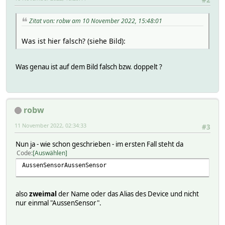
#2
Zitat von: robw am 10 November 2022, 15:48:01
Was ist hier falsch? (siehe Bild):
Was genau ist auf dem Bild falsch bzw. doppelt ?
robw
11 November 2022, 02:34:33
#3
Nun ja - wie schon geschrieben - im ersten Fall steht da
Code
Auswählen
AussenSensorAussenSensor
also
zweimal
der Name oder das Alias des Device und nicht
nur einmal "AussenSensor".