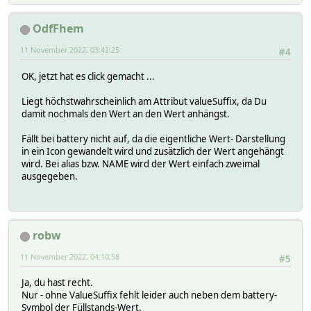
OdfFhem
11 November 2022, 03:42:25
#4
OK, jetzt hat es click gemacht ...
Liegt höchstwahrscheinlich am Attribut valueSuffix, da Du
damit nochmals den Wert an den Wert anhängst.
Fällt bei battery nicht auf, da die eigentliche Wert- Darstellung
in ein Icon gewandelt wird und zusätzlich der Wert angehängt
wird. Bei alias bzw. NAME wird der Wert einfach zweimal
ausgegeben.
robw
11 November 2022, 04:10:58
#5
Ja, du hast recht.
Nur - ohne ValueSuffix fehlt leider auch neben dem battery-
Symbol der Füllstands-Wert.