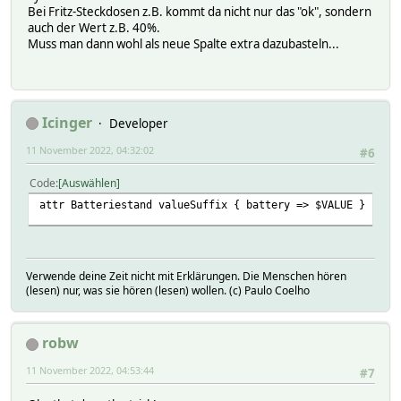
Bei Fritz-Steckdosen z.B. kommt da nicht nur das "ok", sondern
auch der Wert z.B. 40%.
Muss man dann wohl als neue Spalte extra dazubasteln...
Icinger
Developer
11 November 2022, 04:32:02
#6
Code
Auswählen
attr Batteriestand valueSuffix { battery => $VALUE }
Verwende deine Zeit nicht mit Erklärungen. Die Menschen hören
(lesen) nur, was sie hören (lesen) wollen. (c) Paulo Coelho
robw
11 November 2022, 04:53:44
#7