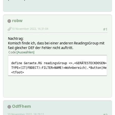
robw
10 November 2022, 16:31:04
#1
Nachtrag:
Komisch finde ich, dass bei einer anderen ReadingsGroup mit
fast gleicher DEF der Fehler nicht auftritt.
Code
Auswählen
define Geraete.RG readingsGroup <>,<GERÄTESTECKDOSEN>,<on
TYPE=(IT|FBDECT):FILTER=NAME!=Wohnbereich|.*Button|Heizun
<tfoot>
OdfFhem
10 November 2022, 18:29:11