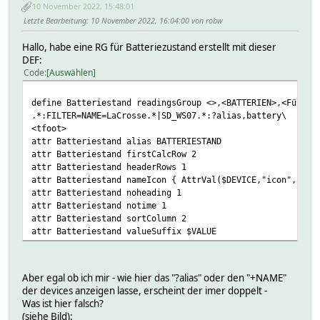
10 November 2022, 15:48:01
Letzte Bearbeitung
: 10 November 2022, 16:04:00 von robw
Hallo, habe eine RG für Batteriezustand erstellt mit dieser
DEF:
Code
Auswählen
define Batteriestand readingsGroup <>,<BATTERIEN>,<Füllst
.*:FILTER=NAME=LaCrosse.*|SD_WS07.*:?alias,battery\
<tfoot>
attr Batteriestand alias BATTERIESTAND
attr Batteriestand firstCalcRow 2
attr Batteriestand headerRows 1
attr Batteriestand nameIcon { AttrVal($DEVICE,"icon",$DEV
attr Batteriestand noheading 1
attr Batteriestand notime 1
attr Batteriestand sortColumn 2
attr Batteriestand valueSuffix $VALUE
Aber egal ob ich mir - wie hier das "?alias" oder den "+NAME"
der devices anzeigen lasse, erscheint der imer doppelt -
Was ist hier falsch?
(siehe Bild):