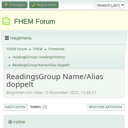
Einloggen
Registrieren
FHEM Forum
Hauptmenü
FHEM Forum
FHEM
Frontends
►
►
readingsGroup / readingsHistory
►
ReadingsGroup Name/Alias doppelt
►
ReadingsGroup Name/Alias
doppelt
Begonnen von robw, 10 November 2022, 15:48:01
Seiten
1
NACH UNTEN
BENUTZER-AKTIONEN
robw