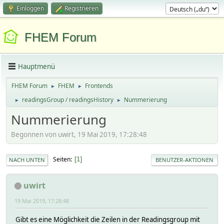
Einloggen
Registrieren
FHEM Forum
Hauptmenü
FHEM Forum
FHEM
Frontends
►
►
readingsGroup / readingsHistory
Nummerierung
►
►
Nummerierung
Begonnen von uwirt, 19 Mai 2019, 17:28:48
Seiten
1
NACH UNTEN
BENUTZER-AKTIONEN
uwirt
19 Mai 2019, 17:28:48
Gibt es eine Möglichkeit die Zeilen in der Readingsgroup mit