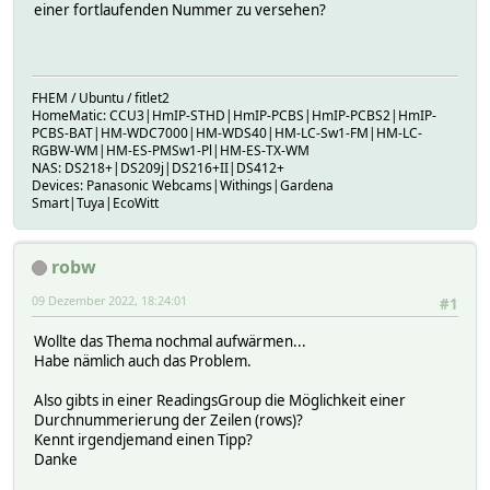
einer fortlaufenden Nummer zu versehen?
FHEM / Ubuntu / fitlet2
HomeMatic: CCU3|HmIP-STHD|HmIP-PCBS|HmIP-PCBS2|HmIP-
PCBS-BAT|HM-WDC7000|HM-WDS40|HM-LC-Sw1-FM|HM-LC-
RGBW-WM|HM-ES-PMSw1-Pl|HM-ES-TX-WM
NAS: DS218+|DS209j|DS216+II|DS412+
Devices: Panasonic Webcams|Withings|Gardena
Smart|Tuya|EcoWitt
robw
09 Dezember 2022, 18:24:01
#1
Wollte das Thema nochmal aufwärmen...
Habe nämlich auch das Problem.
Also gibts in einer ReadingsGroup die Möglichkeit einer
Durchnummerierung der Zeilen (rows)?
Kennt irgendjemand einen Tipp?
Danke