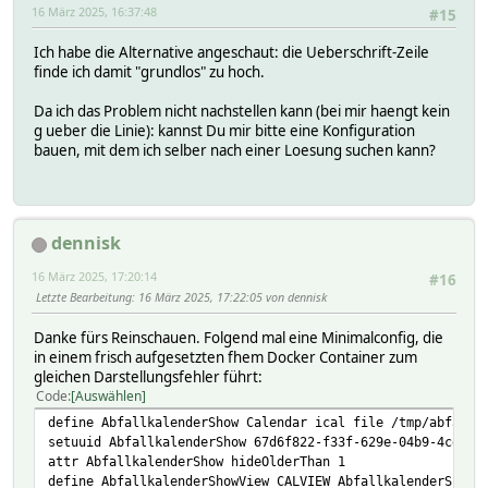
16 März 2025, 16:37:48
#15
Ich habe die Alternative angeschaut: die Ueberschrift-Zeile
finde ich damit "grundlos" zu hoch.
Da ich das Problem nicht nachstellen kann (bei mir haengt kein
g ueber die Linie): kannst Du mir bitte eine Konfiguration
bauen, mit dem ich selber nach einer Loesung suchen kann?
dennisk
16 März 2025, 17:20:14
#16
Letzte Bearbeitung
: 16 März 2025, 17:22:05 von dennisk
Danke fürs Reinschauen. Folgend mal eine Minimalconfig, die
in einem frisch aufgesetzten fhem Docker Container zum
gleichen Darstellungsfehler führt:
Code
Auswählen
define AbfallkalenderShow Calendar ical file /tmp/abfall.
setuuid AbfallkalenderShow 67d6f822-f33f-629e-04b9-4cebe2
attr AbfallkalenderShow hideOlderThan 1
define AbfallkalenderShowView CALVIEW AbfallkalenderShow 