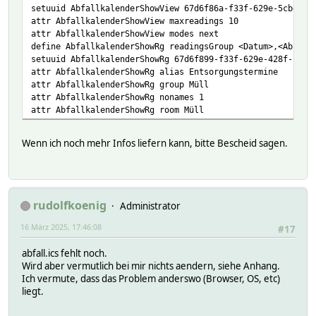
setuuid AbfallkalenderShowView 67d6f86a-f33f-629e-5cbd-54
attr AbfallkalenderShowView maxreadings 10
attr AbfallkalenderShowView modes next
define AbfallkalenderShowRg readingsGroup <Datum>,<Abfall
setuuid AbfallkalenderShowRg 67d6f899-f33f-629e-428f-fa7e
attr AbfallkalenderShowRg alias Entsorgungstermine
attr AbfallkalenderShowRg group Müll
attr AbfallkalenderShowRg nonames 1
attr AbfallkalenderShowRg room Müll
Wenn ich noch mehr Infos liefern kann, bitte Bescheid sagen.
rudolfkoenig
Administrator
16 März 2025, 17:46:08
#17
abfall.ics fehlt noch.
Wird aber vermutlich bei mir nichts aendern, siehe Anhang.
Ich vermute, dass das Problem anderswo (Browser, OS, etc)
liegt.