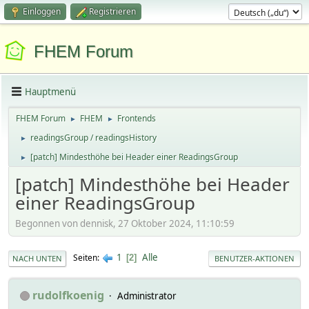
Einloggen
Registrieren
FHEM Forum
Hauptmenü
FHEM Forum
FHEM
Frontends
►
►
readingsGroup / readingsHistory
►
[patch] Mindesthöhe bei Header einer ReadingsGroup
►
[patch] Mindesthöhe bei Header
einer ReadingsGroup
Begonnen von dennisk, 27 Oktober 2024, 11:10:59
1
Alle
Seiten
2
NACH UNTEN
BENUTZER-AKTIONEN
rudolfkoenig
Administrator