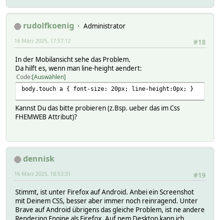
rudolfkoenig
Administrator
16 März 2025, 17:57:12
#18
In der Mobilansicht sehe das Problem.
Da hilft es, wenn man line-height aendert:
Code
Auswählen
body.touch a { font-size: 20px; line-height:0px; }
Kannst Du das bitte probieren (z.Bsp. ueber das im Css
FHEMWEB Attribut)?
dennisk
16 März 2025, 18:53:31
#19
Stimmt, ist unter Firefox auf Android. Anbei ein Screenshot
mit Deinem CSS, besser aber immer noch reinragend. Unter
Brave auf Android übrigens das gleiche Problem, ist ne andere
Rendering Engine als Firefox. Auf nem Desktop kann ich