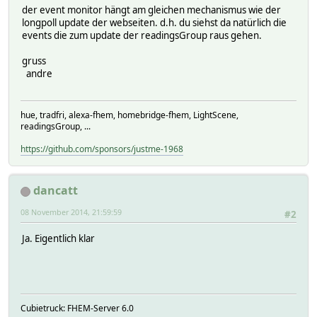
der event monitor hängt am gleichen mechanismus wie der
longpoll update der webseiten. d.h. du siehst da natürlich die
events die zum update der readingsGroup raus gehen.
gruss
andre
hue, tradfri, alexa-fhem, homebridge-fhem, LightScene,
readingsGroup, ...
https://github.com/sponsors/justme-1968
dancatt
08 November 2014, 21:59:59
#2
Ja. Eigentlich klar
Cubietruck: FHEM-Server 6.0