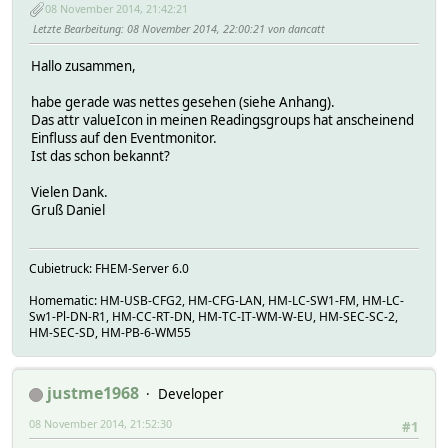
08 November 2014, 21:42:21
Letzte Bearbeitung
: 08 November 2014, 22:00:21 von dancatt
Hallo zusammen,
habe gerade was nettes gesehen (siehe Anhang).
Das attr valueIcon in meinen Readingsgroups hat anscheinend
Einfluss auf den Eventmonitor.
Ist das schon bekannt?
Vielen Dank.
Gruß Daniel
Cubietruck: FHEM-Server 6.0
Homematic: HM-USB-CFG2, HM-CFG-LAN, HM-LC-SW1-FM, HM-LC-
Sw1-Pl-DN-R1, HM-CC-RT-DN, HM-TC-IT-WM-W-EU, HM-SEC-SC-2,
HM-SEC-SD, HM-PB-6-WM55
justme1968
Developer
08 November 2014, 21:52:30
#1