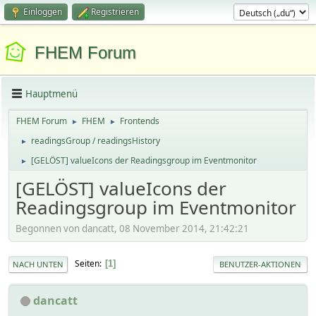
Einloggen
Registrieren
FHEM Forum
Hauptmenü
FHEM Forum
FHEM
Frontends
►
►
readingsGroup / readingsHistory
►
[GELÖST] valueIcons der Readingsgroup im Eventmonitor
►
[GELÖST] valueIcons der
Readingsgroup im Eventmonitor
Begonnen von dancatt, 08 November 2014, 21:42:21
Seiten
1
NACH UNTEN
BENUTZER-AKTIONEN
dancatt