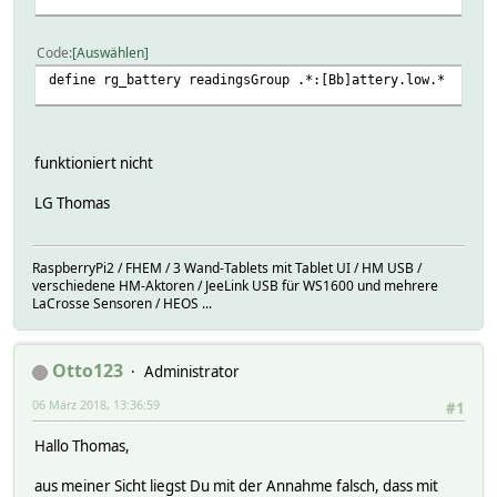
Code
Auswählen
define rg_battery readingsGroup .*:[Bb]attery.low.*
funktioniert nicht
LG Thomas
RaspberryPi2 / FHEM / 3 Wand-Tablets mit Tablet UI / HM USB /
verschiedene HM-Aktoren / JeeLink USB für WS1600 und mehrere
LaCrosse Sensoren / HEOS ...
Otto123
Administrator
06 März 2018, 13:36:59
#1
Hallo Thomas,
aus meiner Sicht liegst Du mit der Annahme falsch, dass mit