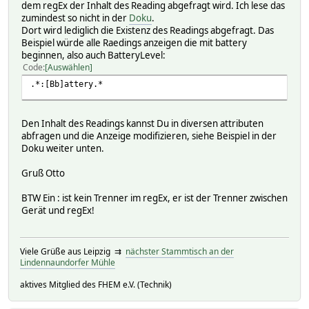
dem regEx der Inhalt des Reading abgefragt wird. Ich lese das
zumindest so nicht in der
Doku
.
Dort wird lediglich die Existenz des Readings abgefragt. Das
Beispiel würde alle Raedings anzeigen die mit battery
beginnen, also auch BatteryLevel:
Code
Auswählen
.*:[Bb]attery.*
Den Inhalt des Readings kannst Du in diversen attributen
abfragen und die Anzeige modifizieren, siehe Beispiel in der
Doku weiter unten.
Gruß Otto
BTW Ein : ist kein Trenner im regEx, er ist der Trenner zwischen
Gerät und regEx!
Viele Grüße aus Leipzig ⇉
nächster Stammtisch an der
Lindennaundorfer Mühle
aktives Mitglied des FHEM e.V. (Technik)