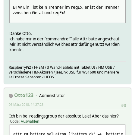
BTW Ein : ist kein Trenner im regEx, er ist der Trenner
zwischen Gerät und regEx!
Danke Otto,
ich habe mir in der "commandref" alle Attribute angeschaut.
Mir ist nicht verständlich welches attr dafür genutzt werden
könnte.
RaspberryPi2 / FHEM / 3 Wand-Tablets mit Tablet UI / HM USB /
verschiedene HM-Aktoren / JeeLink USB für WS1600 und mehrere
LaCrosse Sensoren / HEOS ...
Otto123
Administrator
06 März 2018, 14:27:23
#3
Ich bin bei readingsgroup der absolute Laie! Aber das hier?
Code
Auswählen
attr rg_battery valueIcon {'battery.ok' => 'batterie', 'b