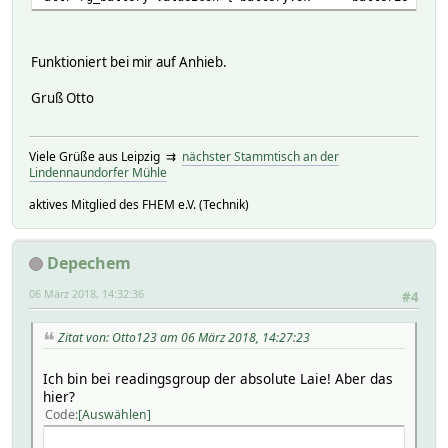
Funktioniert bei mir auf Anhieb.
Gruß Otto
Viele Grüße aus Leipzig ⇉
nächster Stammtisch an der
Lindennaundorfer Mühle
aktives Mitglied des FHEM e.V. (Technik)
Depechem
06 März 2018, 14:32:36
#4
Zitat von: Otto123 am 06 März 2018, 14:27:23
Ich bin bei readingsgroup der absolute Laie! Aber das
hier?
Code
Auswählen