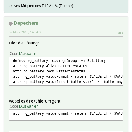
aktives Mitglied des FHEM e.V. (Technik)
Depechem
06 März 2018, 14:54:03
#7
Hier die Lösung:
Code
Auswählen
defmod rg_battery readingsGroup .*:[Bb]attery
attr rg_battery alias Batteriestatus
attr rg_battery room Batteriestatus
attr rg_battery valueFormat { return $VALUE if ( $VALUE e
attr rg_battery valueIcon {'battery.ok' => 'batterie@gree
wobei es direkt hierum geht:
Code
Auswählen
attr rg_battery valueFormat { return $VALUE if ( $VALUE e