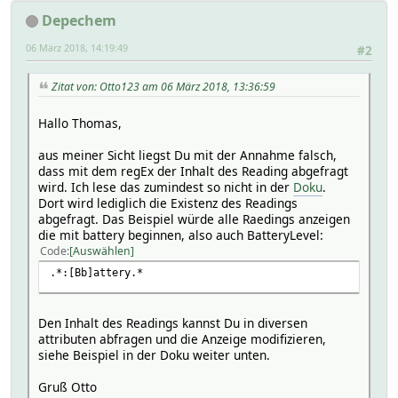
Depechem
06 März 2018, 14:19:49
#2
Zitat von: Otto123 am 06 März 2018, 13:36:59
Hallo Thomas,
aus meiner Sicht liegst Du mit der Annahme falsch,
dass mit dem regEx der Inhalt des Reading abgefragt
wird. Ich lese das zumindest so nicht in der
Doku
.
Dort wird lediglich die Existenz des Readings
abgefragt. Das Beispiel würde alle Raedings anzeigen
die mit battery beginnen, also auch BatteryLevel:
Code
Auswählen
.*:[Bb]attery.*
Den Inhalt des Readings kannst Du in diversen
attributen abfragen und die Anzeige modifizieren,
siehe Beispiel in der Doku weiter unten.
Gruß Otto