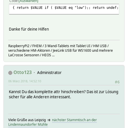
Code
Auswählen
{ return $VALUE if ( $VALUE eq "low");; return undef;; }
Danke für deine Hilfen
RaspberryPi2 / FHEM / 3 Wand-Tablets mit Tablet UI / HM USB /
verschiedene HM-Aktoren / JeeLink USB für WS1600 und mehrere
LaCrosse Sensoren / HEOS ...
Otto123
Administrator
06 März 2018, 14:52:10
#6
Kannst Du das komplette attr hinschreiben? Das ist zur Lösung
sicher für alle Anderen interessant.
Viele Grüße aus Leipzig ⇉
nächster Stammtisch an der
Lindennaundorfer Mühle