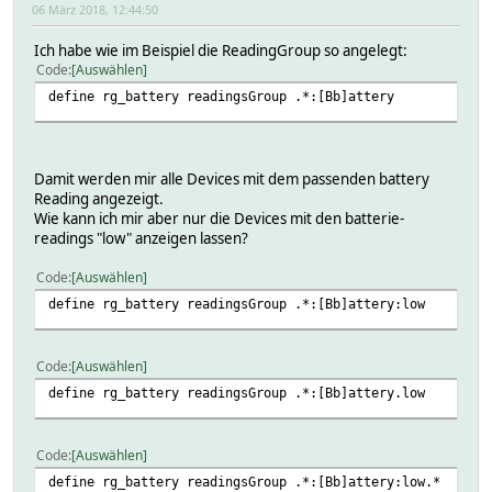
06 März 2018, 12:44:50
Ich habe wie im Beispiel die ReadingGroup so angelegt:
Code
Auswählen
define rg_battery readingsGroup .*:[Bb]attery
Damit werden mir alle Devices mit dem passenden battery
Reading angezeigt.
Wie kann ich mir aber nur die Devices mit den batterie-
readings "low" anzeigen lassen?
Code
Auswählen
define rg_battery readingsGroup .*:[Bb]attery:low
Code
Auswählen
define rg_battery readingsGroup .*:[Bb]attery.low
Code
Auswählen
define rg_battery readingsGroup .*:[Bb]attery:low.*