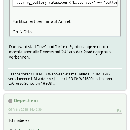
attr rg_battery valueIcon {'battery.ok' => 'batterie', '
Funktioniert bei mir auf Anhieb.
Gruß Otto
Dann wird statt "low" und "ok" ein Symbol angezeigt. ich
möchte aber alle Devices mit "ok" aus der Readingsgroup
verbannen.
RaspberryPi2 / FHEM / 3 Wand-Tablets mit Tablet UI / HM USB /
verschiedene HM-Aktoren / JeeLink USB für WS1600 und mehrere
LaCrosse Sensoren / HEOS ...
Depechem
06 März 2018, 14:46:39
#5
Ich habe es