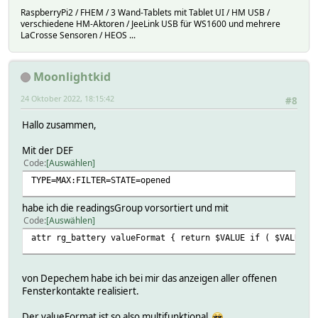
RaspberryPi2 / FHEM / 3 Wand-Tablets mit Tablet UI / HM USB /
verschiedene HM-Aktoren / JeeLink USB für WS1600 und mehrere
LaCrosse Sensoren / HEOS ...
Moonlightkid
24 Oktober 2022, 18:15:42
#8
Hallo zusammen,
Mit der DEF
Code
Auswählen
TYPE=MAX:FILTER=STATE=opened
habe ich die readingsGroup vorsortiert und mit
Code
Auswählen
attr rg_battery valueFormat { return $VALUE if ( $VALUE e
von Depechem habe ich bei mir das anzeigen aller offenen
Fensterkontakte realisiert.
Der valueFormat ist so also multifunktional