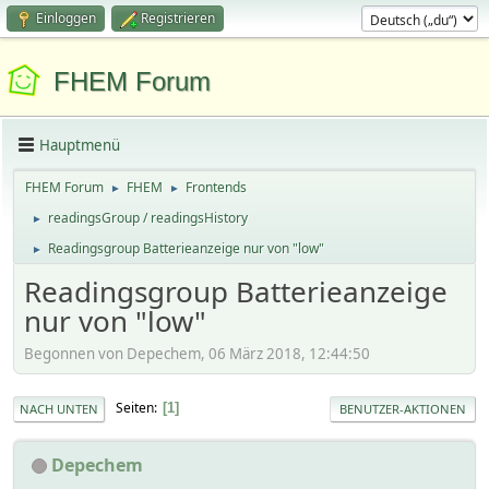
Einloggen
Registrieren
FHEM Forum
Hauptmenü
FHEM Forum
FHEM
Frontends
►
►
readingsGroup / readingsHistory
►
Readingsgroup Batterieanzeige nur von "low"
►
Readingsgroup Batterieanzeige
nur von "low"
Begonnen von Depechem, 06 März 2018, 12:44:50
Seiten
1
NACH UNTEN
BENUTZER-AKTIONEN
Depechem