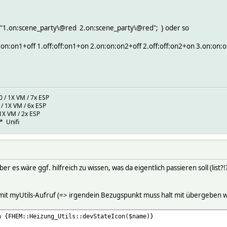
urn "1.on:scene_party\@red 2.on:scene_party\@red"; } oder so
on:on1+off 1.off:off:on1+on 2.on:on:on2+off 2.off:off:on2+on 3.on:on:o
/ 1X VM / 7x ESP
1X VM / 6x ESP
 / 2x ESP
* Unifi
 es wäre ggf. hilfreich zu wissen, was da eigentlich passieren soll (list
l mit myUtils-Aufruf (=> irgendein Bezugspunkt muss halt mit übergeben 
n {FHEM::Heizung_Utils::devStateIcon($name)}