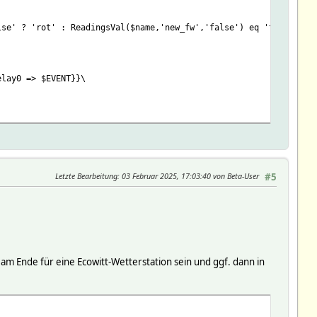
lse' ? 'rot' : ReadingsVal($name,'new_fw','false') eq 'true' ? '
elay0 => $EVENT}}\
: return }\
Letzte Bearbeitung
: 03 Februar 2025, 17:03:40 von Beta-User
#5
 am Ende für eine Ecowitt-Wetterstation sein und ggf. dann in