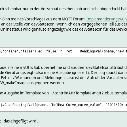
ich scheinbar nur in der Vorschaut gesehen hab und nicht abgeschickt ha
n)Sinn meines Vorschlages aus dem MQTT Forum:
Implementierungswun
n an der Stelle von devStateIcon. Wenn ich den vorgegebenen Teil aus d
Onlinestatus wird genauso angezeigt wie das devStateIcon für das Device
e,'online','false') eq 'false' ? 'rot' : ReadingsVal($name,'new_
de in eine myUtils Sub übernehme und aus dem devStateIcon attribut direk
e Gerät angezeigt - also meine Ausgabe ignoriert). Der Log spuckt dann l
 Fehler / Warnungen und Meldungen - also ist der Aufruf der Variablen so
von FW_makeImage ausgegeben werden.
ne Ausgabe im Template von ...\contrib\AttrTemplate\mqtt2.ebus.templa
 $vC = ReadingsVal($name, "Hc1HeatCurve_curve_value", "10")*10; 
 , das eingefügt wird ....