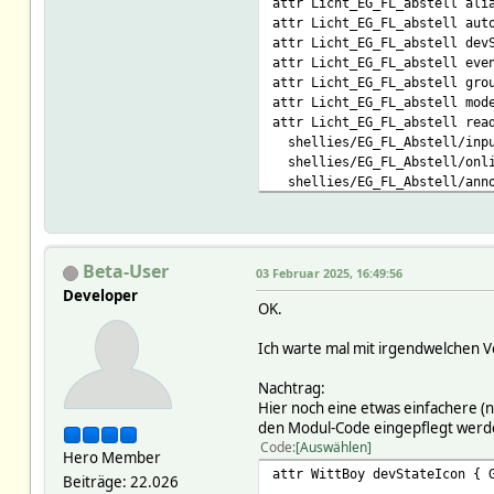
attr Licht_EG_FL_abstell ali
attr Licht_EG_FL_abstell aut
sub devStateIcon {
attr Licht_EG_FL_abstell dev
my $devname = shift // ret
attr Licht_EG_FL_abstell eve
attr Licht_EG_FL_abstell gro
return if !defined $defs{$d
attr Licht_EG_FL_abstell mod
attr Licht_EG_FL_abstell rea
my $col = ReadingsVal($devna
shellies/EG_FL_Abstell/inpu
my $ret = FW_makeImage("lan
shellies/EG_FL_Abstell/onli
my $rval = ReadingsNum($dev
shellies/EG_FL_Abstell/anno
$col = substr(Color::pahCol
shellies/announce:.* { $EVEN
$ret .= ' ';
shelly1_770D79:shellies/EG_F
$ret .= FW_makeImage("temp_
shelly1_770D79:shellies/EG_F
$ret .= ' ';
attr Licht_EG_FL_abstell roo
Beta-User
$ret .= ReadingsNum($devnam
03 Februar 2025, 16:49:56
attr Licht_EG_FL_abstell set
$ret .= ' °C<br>';
Developer
on:noArg shellies/EG_FL_Abs
OK.
x_update:noArg shellies/EG_
$ret .= ' ';
x_mqttcom shellies/EG_FL_Ab
Ich warte mal mit irgendwelchen Vo
$ret .= ReadingsNum($devnam
attr Licht_EG_FL_abstell use
$ret .= ' °C ';
attr Licht_EG_FL_abstell ver
Nachtrag:
$col = substr(Color::pahColo
attr Licht_EG_FL_abstell web
Hier noch eine etwas einfachere (n
$ret .= FW_makeImage("sani_
# CID shelly1_770D7
den Modul-Code eingepflegt werd
$ret .= ' ';
# DEF shelly1_770D7
Code
Auswählen
Hero Member
# FUUID 659bf303-f33f-6ad
$rval = ReadingsNum($devnam
attr WittBoy devStateIcon { 
# FVERSION 10_MQTT2_DEVICE
Beiträge: 22.026
if ($rval) {