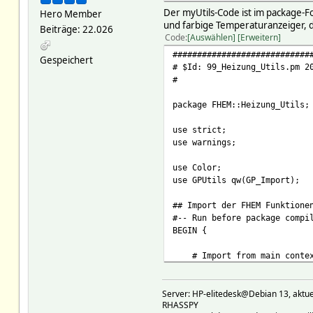
Der myUtils-Code ist im package-F
Hero Member
und farbige Temperaturanzeiger, da
Beiträge: 22.026
Code
Auswählen
Erweitern
############################
Gespeichert
# $Id: 99_Heizung_Utils.pm 2
#
package FHEM::Heizung_Utils
use strict;
use warnings;
use Color;
use GPUtils qw(GP_Import);
## Import der FHEM Funktione
#-- Run before package compi
BEGIN {
# Import from main conte
GP_Import(
qw(
Server: HP-elitedesk@Debian 13, a
FW_makeImage
RHASSPY
AttrVal