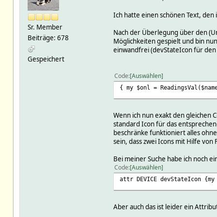
Ich hatte einen schönen Text, den 
Sr. Member
Nach der Überlegung über den (U
Beiträge: 678
Möglichkeiten gespielt und bin nu
einwandfrei (devStateIcon für den 
Gespeichert
Code
Auswählen
{ my $onl = ReadingsVal($nam
Wenn ich nun exakt den gleichen Co
standard Icon für das entsprechend
beschränke funktioniert alles ohne
sein, dass zwei Icons mit Hilfe 
Bei meiner Suche habe ich noch ei
Code
Auswählen
attr DEVICE devStateIcon {my
Aber auch das ist leider ein Attribut