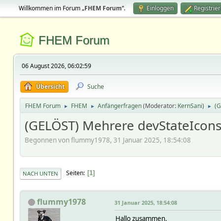
Willkommen im Forum „
FHEM Forum
“.
Einloggen
Registrie
FHEM Forum
06 August 2026, 06:02:59
Übersicht
Suche
FHEM Forum
FHEM
Anfängerfragen
(Moderator:
KernSani
)
(G
►
►
►
(GELÖST) Mehrere devStateIcons
Begonnen von flummy1978, 31 Januar 2025, 18:54:08
Seiten
1
NACH UNTEN
flummy1978
31 Januar 2025, 18:54:08
Hallo zusammen,