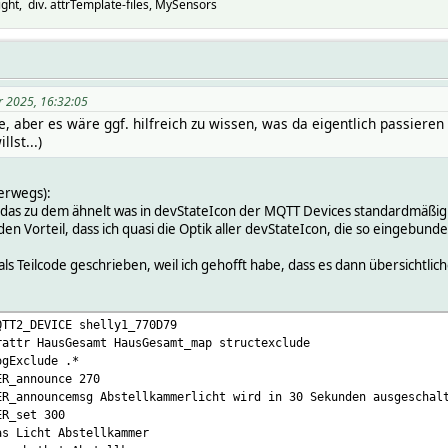
ht, div. attrTemplate-files, MySensors
r 2025, 16:32:05
 aber es wäre ggf. hilfreich zu wissen, was da eigentlich passieren s
lst...)
erwegs):
das zu dem ähnelt was in devStateIcon der MQTT Devices standardmäßig 
den Vorteil, dass ich quasi die Optik aller devStateIcon, die so eingebund
ialize { goto &Initialize }
 als Teilcode geschrieben, weil ich gehofft habe, dass es dann übersichtlich
###################################################
QTT2_DEVICE shelly1_770D79
rattr HausGesamt HausGesamt_map structexclude
ogExclude .*
ER_announce 270
ER_announcemsg Abstellkammerlicht wird in 30 Sekunden ausgeschal
_this_ line.
ER_set 300
as Licht Abstellkammer
r","lan_rs485") . " <a href=\"/fhem?cmd.dummy=set $name status1 