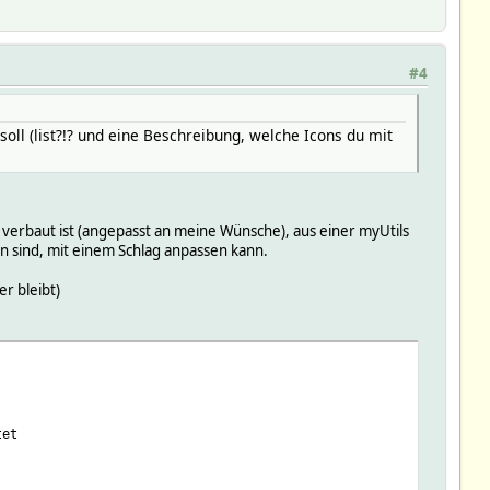
#4
oll (list?!? und eine Beschreibung, welche Icons du mit
verbaut ist (angepasst an meine Wünsche), aus einer myUtils
en sind, mit einem Schlag anpassen kann.
er bleibt)
tet
$pumpcom&XHR=1\">". FW_makeImage("$relaystate","off") . "</a> " 