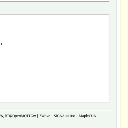
;
';
SP-GW, BT@OpenMQTTGw | ZWave | SIGNALduino | MapleCUN |