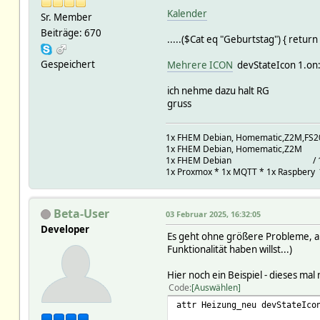
Kalender
Sr. Member
Beiträge: 670
.....($Cat eq "Geburtstag") { ret
Gespeichert
Mehrere ICON
devStateIcon 1.on:
ich nehme dazu halt RG
gruss
1x FHEM Debian, Homematic,Z2M,FS20 
1x FHEM Debian, Homematic,Z2M / 
1x FHEM Debian / 1X VM
1x Proxmox * 1x MQTT * 1x Raspbery 
Beta-User
03 Februar 2025, 16:32:05
Developer
Es geht ohne größere Probleme, aber
Funktionalität haben willst...)
Hier noch ein Beispiel - dieses ma
Code
Auswählen
attr Heizung_neu devStateIco