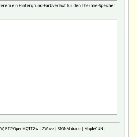
nderem ein Hintergrund-Farbverlauf für den Thermie-Speicher
SP-GW, BT@OpenMQTTGw | ZWave | SIGNALduino | MapleCUN |