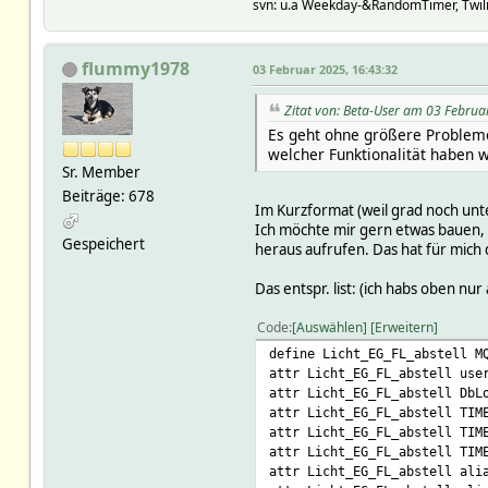
svn: u.a Weekday-&RandomTimer, Twilig
InternalVal
ReadingsVal
ReadingsNum
flummy1978
ReadingsAge
03 Februar 2025, 16:43:32
isday
defs
Zitat von: Beta-User am 03 Februa
FW_iconPath
Es geht ohne größere Probleme,
FW_icondir
welcher Funktionalität haben wil
FW_ME
Sr. Member
Log
Beiträge: 678
)
Im Kurzformat (weil grad noch unt
);
Ich möchte mir gern etwas bauen, 
Gespeichert
}
heraus aufrufen. Das hat für mich 
sub main::Heizung_Utils_Init
Das entspr. list: (ich habs oben nur
# initialize ###############
Code
Auswählen
Erweitern
sub Initialize {
define Licht_EG_FL_abstell M
my $hash = shift;
attr Licht_EG_FL_abstell use
return;
attr Licht_EG_FL_abstell DbL
}
attr Licht_EG_FL_abstell TIM
attr Licht_EG_FL_abstell TIM
# Enter you functions below 
attr Licht_EG_FL_abstell TIM
attr Licht_EG_FL_abstell ali
# . FW_makeImage("$alivecolo