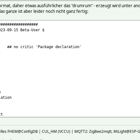
ormat, daher etwas ausführlicher das "drumrum" - erzeugt wird unter a
s ganze ist aber leider noch nicht ganz fertig:
##################
023-09-15 Beta-User $
; ## no critic 'Package declaration'
n
lation
xt
ktuelles FHEM@ConfigDB | CUL_HM (VCCU) | MQTT2: ZigBee2mqtt, MiLight@E