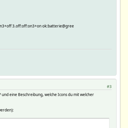
n3+off 3.off:off:on3+on ok:batterie@gree
#3
?!? und eine Beschreibung, welche Icons du mit welcher
werden):