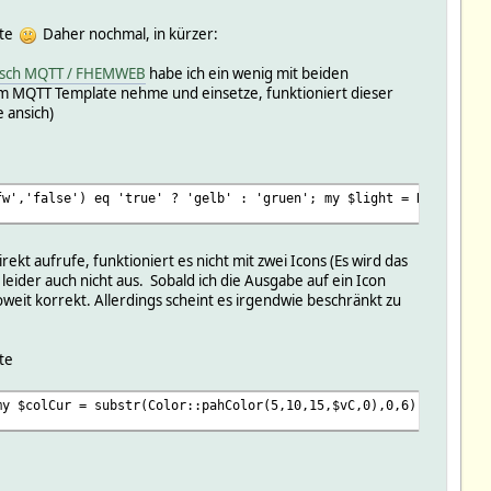
tte
Daher nochmal, in kürzer:
sch MQTT / FHEMWEB
habe ich ein wenig mit beiden
em MQTT Template nehme und einsetze, funktioniert dieser
 ansich)
fw','false') eq 'true' ? 'gelb' : 'gruen'; my $light = ReadingsV
t aufrufe, funktioniert es nicht mit zwei Icons (Es wird das
eider auch nicht aus. Sobald ich die Ausgabe auf ein Icon
weit korrekt. Allerdings scheint es irgendwie beschränkt zu
te
my $colCur = substr(Color::pahColor(5,10,15,$vC,0),0,6); my $ico