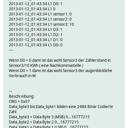
2013-01-12_01:43:34 L1 D0: 1
2013-01-12_01:43:34 L1 0
2013-01-12_01:43:34 L1 sensor1: 0
2013-01-12_01:43:34 L1 sensor2: 0
2013-01-12_01:43:34 L1 sensor3: 10
2013-01-12_01:43:34 L1 D3: 1
2013-01-12_01:43:34 L1 D2: 1
2013-01-12_01:43:34 L1 D1: 0
2013-01-12_01:43:34 L1 D0: 0
----
Wenn D0 = 0 dann ist das wohl Sensor3 der Zählerstand in
Sensor3/10 KWh ( eine Nachkommastelle )
Wenn D0 = 1 dann ist das wohl Sensor3 der augenblickliche
Verbrauch in W
---
Beschreibung:
ORG = 0x07
Data_byte3 bis Data_byte1 bilden eine 24Bit Binär Codierte
Zahl
Data_byte3 = Data Byte 3 (MSB) 0...16777215
Data_byte2 = Data Byte 2 0...16777215
Data_byte1 = Data Byte 1 (LSB) 0...16777215