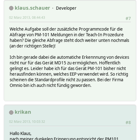
klaus.schauer
Developer
02 März 2013, 08:44:43
#7
Welche Aufgabe soll der zusätzliche Programmcode für die
Abfrage von PM-101 Meldungen in der Teach-In Prozedure
haben? Die gleiche Abfrage steht doch weiter unten nochmals
(an der richtigen Stelle)!
Ich bin gerade dabei die automatiche Erkennnung von devices
nicht nur für das Gerät MD15 zu ermöglichen. Hoffentlich
gelingt es. Leider habe ich für das Gerät PM-101 bisher nicht
herausfinden können, welches EEP verwendet wird. So richtig
scheinen die Standardprofile nicht zu passen. Bei der Firma
Omnio bin ich auch nicht fündig geworden.
krikan
02 März 2013, 10:03:32
#8
Hallo Klaus,
nach meiner dunkelen Erinnerung entspricht der PM101