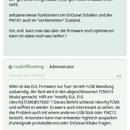
nicht.
seltsamerweise funktioniert ein EnOcean Schalter und der
PM101 auch im "verklemmten" Zustand.
hm. evtl. kann man das über die firmware noch optimieren.
Kann ich dabei noch was helfen ?
rudolfkoenig
Administrator
19 Januar 2013, 09:16:00
#5
MWn ist das EUL Firmware nur fuer Seriell->USB Wandlung
zustaendig, der Rest wird in den abgeschlossenen TCM310
Modul gemacht. Hilft ein "modify EUL 310
/dev/ttyTCM0@57600" ? Dieses Befehl schliesst /dev/ttyTCM0
und oeffnet es wieder. Es waere auch interessant zu sehen, ob
das Problem auch mit einem anderen USB-Stick oder FWZ12
besteht. Ansonsten kann man entweder hightech auspacken
(Funksignale protokollieren) oder EnOcean/Eltako fragen.