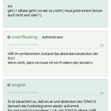
ein
get L1 idbase geht ( so wie so ) nicht ( muss ja bei einem Sensor
auch nicht sein oder? )
rudolfkoenig
Administrator
13 Januar 2013, 10:02:36
#3
Hilft im verklemmten Zustand das abstecken/anstecken der
EUL?
Wenn nicht, dann vermute ich ein Problem des Senders.
aicgazi
19 Januar 2013, 00:30:44
#4
Es ist tatsächlich so, daß ein an und abstecken des TCM310
dannach das Funktelegramm wieder aufnimmt.
Ein "get tcm310 irgendwas" ( z.B. get TCM310 idbase ) hilft