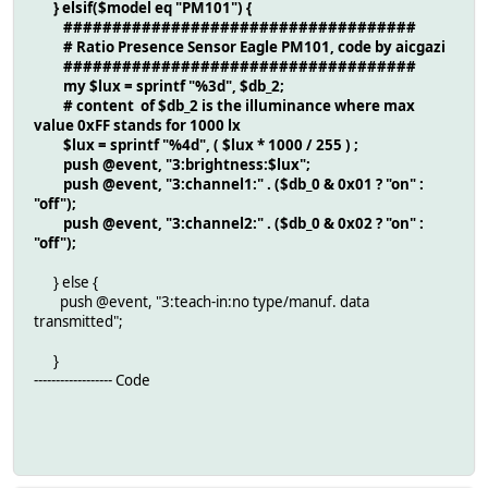
} elsif($model eq "PM101") {
####################################
# Ratio Presence Sensor Eagle PM101, code by aicgazi
####################################
my $lux = sprintf "%3d", $db_2;
# content of $db_2 is the illuminance where max
value 0xFF stands for 1000 lx
$lux = sprintf "%4d", ( $lux * 1000 / 255 ) ;
push @event, "3:brightness:$lux";
push @event, "3:channel1:" . ($db_0 & 0x01 ? "on" :
"off");
push @event, "3:channel2:" . ($db_0 & 0x02 ? "on" :
"off");
} else {
push @event, "3:teach-in:no type/manuf. data
transmitted";
}
------------------ Code