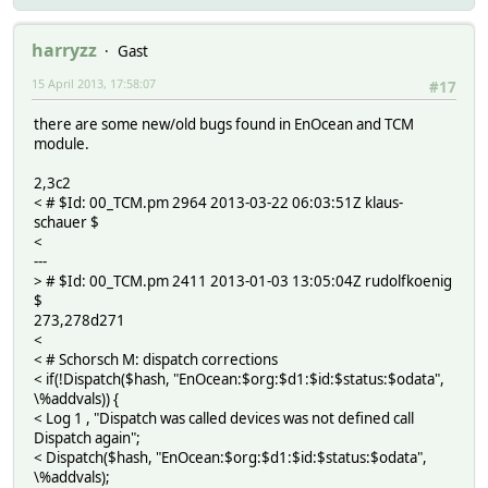
harryzz
Gast
15 April 2013, 17:58:07
#17
there are some new/old bugs found in EnOcean and TCM
module.
2,3c2
< # $Id: 00_TCM.pm 2964 2013-03-22 06:03:51Z klaus-
schauer $
<
---
> # $Id: 00_TCM.pm 2411 2013-01-03 13:05:04Z rudolfkoenig
$
273,278d271
<
< # Schorsch M: dispatch corrections
< if(!Dispatch($hash, "EnOcean:$org:$d1:$id:$status:$odata",
\%addvals)) {
< Log 1 , "Dispatch was called devices was not defined call
Dispatch again";
< Dispatch($hash, "EnOcean:$org:$d1:$id:$status:$odata",
\%addvals);