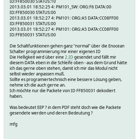
ID:FF850030 STATUS:10
2013.03.01 18:52:25 4: PM101_SW: ORG:F6 DATA:00
ID:FF850030 STATUS:00
2013.03.01 18:52:27 4: PM101: ORG:A5 DATA:CC08FF00
ID:FF850031 STATUS:00
2013.03.01 18:52:27 4: PM101: ORG:A5 DATA:CC08FF00
ID:FF850031 STATUS:00
Die Schaltfunktionen gehen ganz "normal" über die Enocean
Schalter programmierung mir einer eigenen ID
Die Helligkeit wird über eine
2.ID
gesendet und fällt mir
diesem DATA eben in die Schleife oben - aus dem Grund hätte
ich das gerne oben stehen, damit ich mir das Modul nicht
selbst wieder anpassen muß.
Sollte es programiertechnisch eine bessere Lösung geben,
nehme ich die auch gerne an.
Ich möchte nur die Packete von ID FF850031 dekodiert
haben.
Was bedeutet EEP ? in dem PDF steht doch wie die Packete
gesendete werden und deren Bedeutung ?
mfg