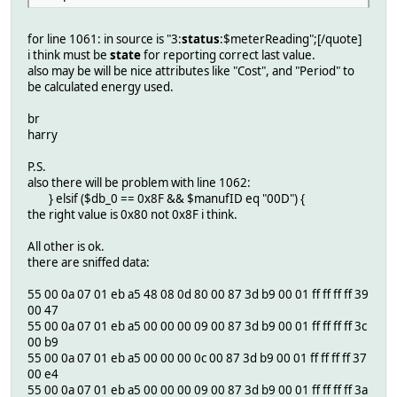
for line 1061: in source is "3:
status
:$meterReading";[/quote]
i think must be
state
for reporting correct last value.
also may be will be nice attributes like "Cost", and "Period" to
be calculated energy used.
br
harry
P.S.
also there will be problem with line 1062:
} elsif ($db_0 == 0x8F && $manufID eq "00D") {
the right value is 0x80 not 0x8F i think.
All other is ok.
there are sniffed data:
55 00 0a 07 01 eb a5 48 08 0d 80 00 87 3d b9 00 01 ff ff ff ff 39
00 47
55 00 0a 07 01 eb a5 00 00 00 09 00 87 3d b9 00 01 ff ff ff ff 3c
00 b9
55 00 0a 07 01 eb a5 00 00 00 0c 00 87 3d b9 00 01 ff ff ff ff 37
00 e4
55 00 0a 07 01 eb a5 00 00 00 09 00 87 3d b9 00 01 ff ff ff ff 3a