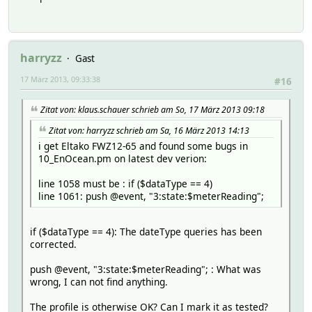
harryzz
Gast
17 März 2013, 09:33:38
#16
Zitat von: klaus.schauer schrieb am So, 17 März 2013 09:18
Zitat von: harryzz schrieb am Sa, 16 März 2013 14:13
i get Eltako FWZ12-65 and found some bugs in
10_EnOcean.pm on latest dev verion:
line 1058 must be : if ($dataType == 4)
line 1061: push @event, "3:state:$meterReading";
if ($dataType == 4): The dateType queries has been
corrected.
push @event, "3:state:$meterReading"; : What was
wrong, I can not find anything.
The profile is otherwise OK? Can I mark it as tested?