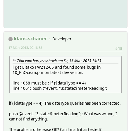
klaus.schauer
Developer
17 März 2013, 09:18:58
#15
Zitat von: harryzz schrieb am Sa, 16 März 2013 14:13
i get Eltako FWZ12-65 and found some bugs in
10_EnOcean.pm on latest dev verion:
line 1058 must be : if ($dataType == 4)
line 1061: push @event, "3:state:$meterReading";
if ($dataType == 4): The dateType queries has been corrected.
push @event, "3:state:$meterReading"; : What was wrong, I
can not find anything.
The profile is otherwise OK? Can I mark it as tested?