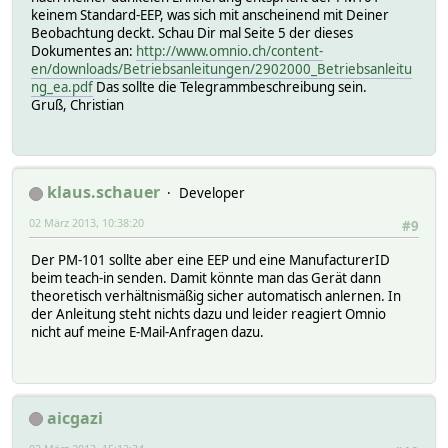
keinem Standard-EEP, was sich mit anscheinend mit Deiner
Beobachtung deckt. Schau Dir mal Seite 5 der dieses
Dokumentes an:
http://www.omnio.ch/content-
en/downloads/Betriebsanleitungen/2902000_Betriebsanleitu
ng_ea.pdf
Das sollte die Telegrammbeschreibung sein.
Gruß, Christian
klaus.schauer
Developer
02 März 2013, 10:38:20
#9
Der PM-101 sollte aber eine EEP und eine ManufacturerID
beim teach-in senden. Damit könnte man das Gerät dann
theoretisch verhältnismäßig sicher automatisch anlernen. In
der Anleitung steht nichts dazu und leider reagiert Omnio
nicht auf meine E-Mail-Anfragen dazu.
aicgazi