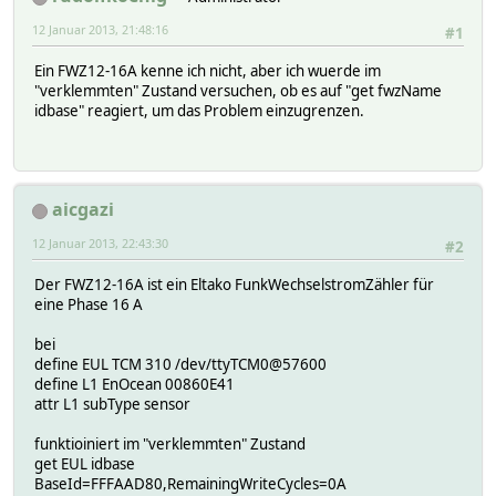
12 Januar 2013, 21:48:16
#1
Ein FWZ12-16A kenne ich nicht, aber ich wuerde im
"verklemmten" Zustand versuchen, ob es auf "get fwzName
idbase" reagiert, um das Problem einzugrenzen.
aicgazi
12 Januar 2013, 22:43:30
#2
Der FWZ12-16A ist ein Eltako FunkWechselstromZähler für
eine Phase 16 A
bei
define EUL TCM 310 /dev/ttyTCM0@57600
define L1 EnOcean 00860E41
attr L1 subType sensor
funktioiniert im "verklemmten" Zustand
get EUL idbase
BaseId=FFFAAD80,RemainingWriteCycles=0A