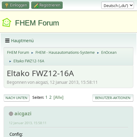
Einloggen
Registrieren
FHEM Forum
Hauptmenü
FHEM Forum
FHEM - Hausautomations-Systeme
EnOcean
►
►
Eltako FWZ12-16A
►
Eltako FWZ12-16A
Begonnen von aicgazi, 12 Januar 2013, 15:58:11
1
2
Seiten
Alle
NACH UNTEN
BENUTZER-AKTIONEN
aicgazi
12 Januar 2013, 15:58:11
Config: