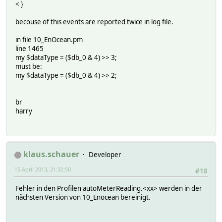
< }
becouse of this events are reported twice in log file.
in file 10_EnOcean.pm
line 1465
my $dataType = ($db_0 & 4) >> 3;
must be:
my $dataType = ($db_0 & 4) >> 2;
br
harry
klaus.schauer
Developer
15 April 2013, 21:32:50
#18
Fehler in den Profilen autoMeterReading.<xx> werden in der
nächsten Version von 10_Enocean bereinigt.