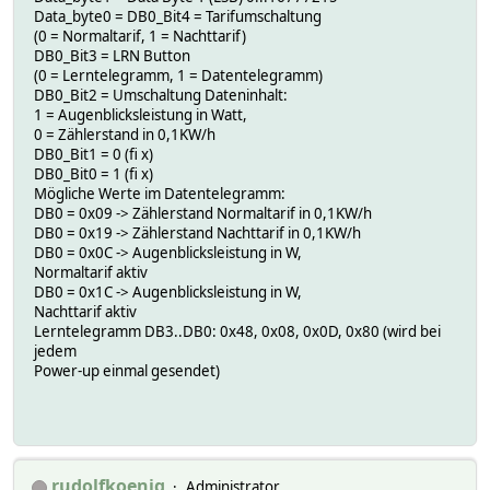
Data_byte0 = DB0_Bit4 = Tarifumschaltung
(0 = Normaltarif, 1 = Nachttarif)
DB0_Bit3 = LRN Button
(0 = Lerntelegramm, 1 = Datentelegramm)
DB0_Bit2 = Umschaltung Dateninhalt:
1 = Augenblicksleistung in Watt,
0 = Zählerstand in 0,1KW/h
DB0_Bit1 = 0 (fi x)
DB0_Bit0 = 1 (fi x)
Mögliche Werte im Datentelegramm:
DB0 = 0x09 -> Zählerstand Normaltarif in 0,1KW/h
DB0 = 0x19 -> Zählerstand Nachttarif in 0,1KW/h
DB0 = 0x0C -> Augenblicksleistung in W,
Normaltarif aktiv
DB0 = 0x1C -> Augenblicksleistung in W,
Nachttarif aktiv
Lerntelegramm DB3..DB0: 0x48, 0x08, 0x0D, 0x80 (wird bei
jedem
Power-up einmal gesendet)
rudolfkoenig
Administrator