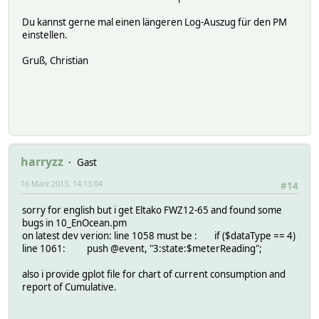
Du kannst gerne mal einen längeren Log-Auszug für den PM
einstellen.
Gruß, Christian
harryzz
Gast
16 März 2013, 14:13:04
#14
sorry for english but i get Eltako FWZ12-65 and found some
bugs in 10_EnOcean.pm
on latest dev verion: line 1058 must be : if ($dataType == 4)
line 1061: push @event, "3:state:$meterReading";
also i provide gplot file for chart of current consumption and
report of Cumulative.