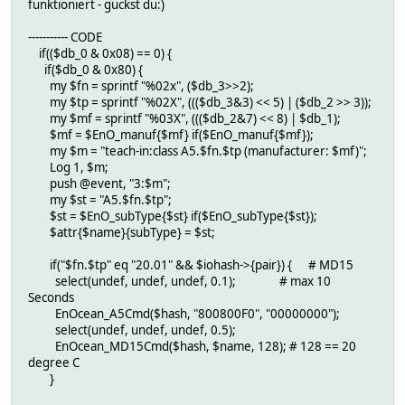
funktioniert - guckst du:)
----------- CODE
if(($db_0 & 0x08) == 0) {
if($db_0 & 0x80) {
my $fn = sprintf "%02x", ($db_3>>2);
my $tp = sprintf "%02X", ((($db_3&3) << 5) | ($db_2 >> 3));
my $mf = sprintf "%03X", ((($db_2&7) << 8) | $db_1);
$mf = $EnO_manuf{$mf} if($EnO_manuf{$mf});
my $m = "teach-in:class A5.$fn.$tp (manufacturer: $mf)";
Log 1, $m;
push @event, "3:$m";
my $st = "A5.$fn.$tp";
$st = $EnO_subType{$st} if($EnO_subType{$st});
$attr{$name}{subType} = $st;
if("$fn.$tp" eq "20.01" && $iohash->{pair}) { # MD15
select(undef, undef, undef, 0.1); # max 10
Seconds
EnOcean_A5Cmd($hash, "800800F0", "00000000");
select(undef, undef, undef, 0.5);
EnOcean_MD15Cmd($hash, $name, 128); # 128 == 20
degree C
}