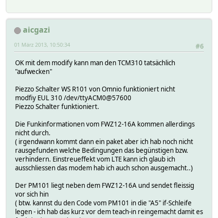
aicgazi
01 März 2013, 10:50:34
#6
OK mit dem modify kann man den TCM310 tatsächlich
"aufwecken"
Piezzo Schalter WS R101 von Omnio funktioniert nicht
modfiy EUL 310 /dev/ttyACM0@57600
Piezzo Schalter funktioniert.
Die Funkinformationen vom FWZ12-16A kommen allerdings
nicht durch.
( irgendwann kommt dann ein paket aber ich hab noch nicht
rausgefunden welche Bedingungen das begünstigen bzw.
verhindern. Einstreueffekt vom LTE kann ich glaub ich
ausschliessen das modem hab ich auch schon ausgemacht..)
Der PM101 liegt neben dem FWZ12-16A und sendet fleissig
vor sich hin
( btw. kannst du den Code vom PM101 in die "A5" if-Schleife
legen - ich hab das kurz vor dem teach-in reingemacht damit es