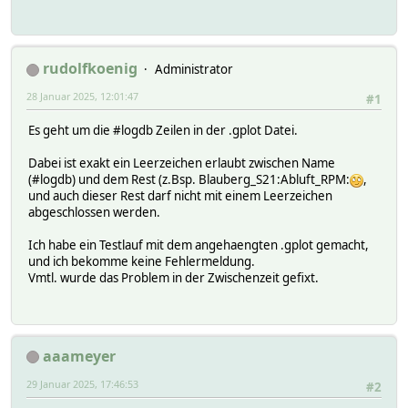
rudolfkoenig
Administrator
28 Januar 2025, 12:01:47
#1
Es geht um die #logdb Zeilen in der .gplot Datei.
Dabei ist exakt ein Leerzeichen erlaubt zwischen Name
(#logdb) und dem Rest (z.Bsp. Blauberg_S21:Abluft_RPM:
,
und auch dieser Rest darf nicht mit einem Leerzeichen
abgeschlossen werden.
Ich habe ein Testlauf mit dem angehaengten .gplot gemacht,
und ich bekomme keine Fehlermeldung.
Vmtl. wurde das Problem in der Zwischenzeit gefixt.
aaameyer
29 Januar 2025, 17:46:53
#2