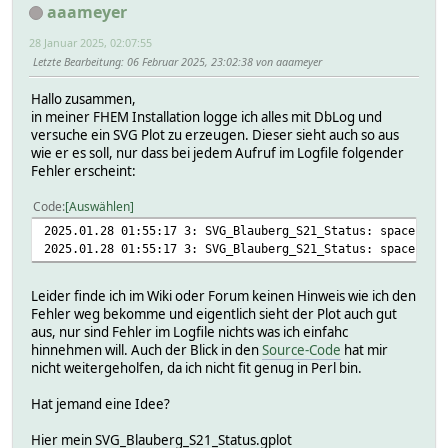
aaameyer
28 Januar 2025, 02:07:55
Letzte Bearbeitung
: 06 Februar 2025, 23:02:38 von aaameyer
Hallo zusammen,
in meiner FHEM Installation logge ich alles mit DbLog und
versuche ein SVG Plot zu erzeugen. Dieser sieht auch so aus
wie er es soll, nur dass bei jedem Aufruf im Logfile folgender
Fehler erscheint:
Code
Auswählen
2025.01.28 01:55:17 3: SVG_Blauberg_S21_Status: space is 
2025.01.28 01:55:17 3: SVG_Blauberg_S21_Status: space is 
Leider finde ich im Wiki oder Forum keinen Hinweis wie ich den
Fehler weg bekomme und eigentlich sieht der Plot auch gut
aus, nur sind Fehler im Logfile nichts was ich einfahc
hinnehmen will. Auch der Blick in den
Source-Code
hat mir
nicht weitergeholfen, da ich nicht fit genug in Perl bin.
Hat jemand eine Idee?
Hier mein SVG_Blauberg_S21_Status.gplot