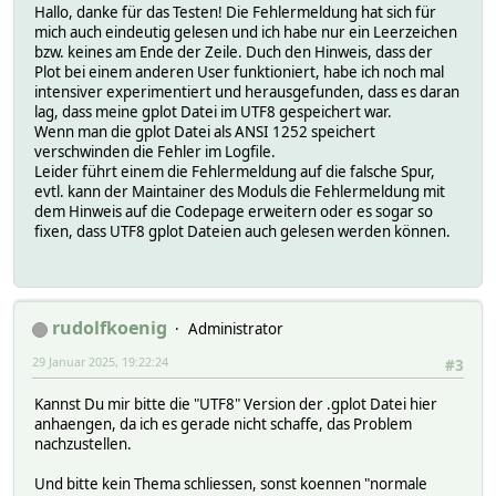
Hallo, danke für das Testen! Die Fehlermeldung hat sich für
mich auch eindeutig gelesen und ich habe nur ein Leerzeichen
bzw. keines am Ende der Zeile. Duch den Hinweis, dass der
Plot bei einem anderen User funktioniert, habe ich noch mal
intensiver experimentiert und herausgefunden, dass es daran
lag, dass meine gplot Datei im UTF8 gespeichert war.
Wenn man die gplot Datei als ANSI 1252 speichert
verschwinden die Fehler im Logfile.
Leider führt einem die Fehlermeldung auf die falsche Spur,
evtl. kann der Maintainer des Moduls die Fehlermeldung mit
dem Hinweis auf die Codepage erweitern oder es sogar so
fixen, dass UTF8 gplot Dateien auch gelesen werden können.
rudolfkoenig
Administrator
29 Januar 2025, 19:22:24
#3
Kannst Du mir bitte die "UTF8" Version der .gplot Datei hier
anhaengen, da ich es gerade nicht schaffe, das Problem
nachzustellen.
Und bitte kein Thema schliessen, sonst koennen "normale