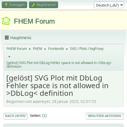
Einloggen
Registrieren
FHEM Forum
Hauptmenü
FHEM Forum
FHEM
Frontends
SVG / Plots / logProxy
►
►
►
►
[gelöst] SVG Plot mit DbLog Fehler space is not allowed in >DbLog<
definition
[gelöst] SVG Plot mit DbLog
Fehler space is not allowed in
>DbLog< definition
Begonnen von aaameyer, 28 Januar 2025, 02:07:55
Seiten
1
NACH UNTEN
BENUTZER-AKTIONEN