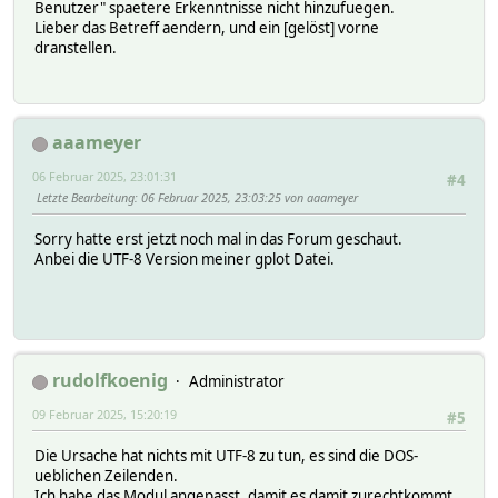
Benutzer" spaetere Erkenntnisse nicht hinzufuegen.
Lieber das Betreff aendern, und ein [gelöst] vorne
dranstellen.
aaameyer
06 Februar 2025, 23:01:31
#4
Letzte Bearbeitung
: 06 Februar 2025, 23:03:25 von aaameyer
Sorry hatte erst jetzt noch mal in das Forum geschaut.
Anbei die UTF-8 Version meiner gplot Datei.
rudolfkoenig
Administrator
09 Februar 2025, 15:20:19
#5
Die Ursache hat nichts mit UTF-8 zu tun, es sind die DOS-
ueblichen Zeilenden.
Ich habe das Modul angepasst, damit es damit zurechtkommt.