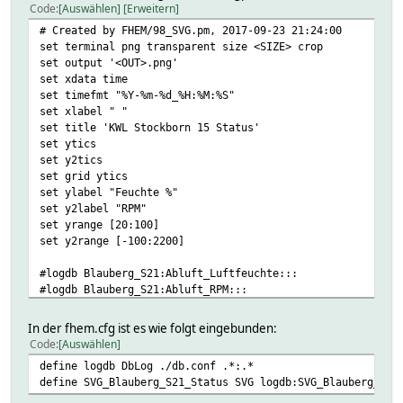
Code
Auswählen
Erweitern
# Created by FHEM/98_SVG.pm, 2017-09-23 21:24:00
set terminal png transparent size <SIZE> crop
set output '<OUT>.png'
set xdata time
set timefmt "%Y-%m-%d_%H:%M:%S"
set xlabel " "
set title 'KWL Stockborn 15 Status'
set ytics
set y2tics
set grid ytics
set ylabel "Feuchte %"
set y2label "RPM"
set yrange [20:100]
set y2range [-100:2200]
#logdb Blauberg_S21:Abluft_Luftfeuchte:::
#logdb Blauberg_S21:Abluft_RPM:::
plot "<IN>" using 1:2 axes x1y1 title 'Abluft Feuchte' ls
In der fhem.cfg ist es wie folgt eingebunden:
"<IN>" using 1:2 axes x1y2 title 'Abluft RPM' ls l1 l
Code
Auswählen
define logdb DbLog ./db.conf .*:.*
define SVG_Blauberg_S21_Status SVG logdb:SVG_Blauberg_S21