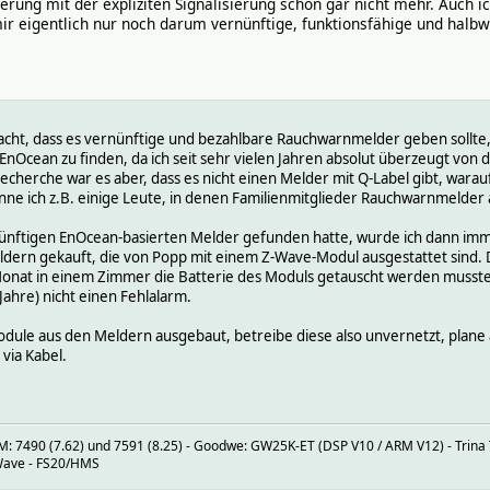
derung mit der expliziten Signalisierung schon gar nicht mehr. Auch
 mir eigentlich nur noch darum vernünftige, funktionsfähige und hal
acht, dass es vernünftige und bezahlbare Rauchwarnmelder geben sollte,
nOcean zu finden, da ich seit sehr vielen Jahren absolut überzeugt von 
echerche war es aber, dass es nicht einen Melder mit Q-Label gibt, warauf
enne ich z.B. einige Leute, in denen Familienmitglieder Rauchwarnmelde
nünftigen EnOcean-basierten Melder gefunden hatte, wurde ich dann im
ldern gekauft, die von Popp mit einem Z-Wave-Modul ausgestattet sind.
 Monat in einem Zimmer die Batterie des Moduls getauscht werden musste
 Jahre) nicht einen Fehlalarm.
dule aus den Meldern ausgebaut, betreibe diese also unvernetzt, plane ab
 via Kabel.
 7490 (7.62) und 7591 (8.25) - Goodwe: GW25K-ET (DSP V10 / ARM V12) - Trina T
-Wave - FS20/HMS