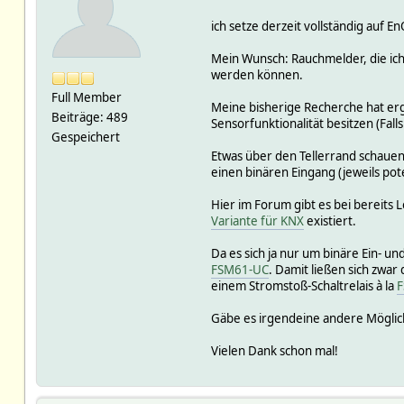
ich setze derzeit vollständig au
Mein Wunsch: Rauchmelder, die ich
werden können.
Full Member
Meine bisherige Recherche hat erg
Beiträge: 489
Sensorfunktionalität besitzen (Fall
Gespeichert
Etwas über den Tellerrand schaue
einen binären Eingang (jeweils pote
Hier im Forum gibt es bei bereit
Variante für KNX
existiert.
Da es sich ja nur um binäre Ein- un
FSM61-UC
. Damit ließen sich zwa
einem Stromstoß-Schaltrelais à la
F
Gäbe es irgendeine andere Möglic
Vielen Dank schon mal!