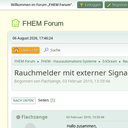
Willkommen im Forum „
FHEM Forum
“.
Einloggen
Registrie
FHEM Forum
06 August 2026, 17:46:24
Übersicht
Suche
FHEM Forum
FHEM - Hausautomations-Systeme
EnOcean
Rau
►
►
►
Rauchmelder mit externer Signa
Begonnen von Flachzange, 03 Februar 2019, 13:59:46
Seiten
1
NACH UNTEN
Flachzange
03 Februar 2019, 13:59:46
Hallo zusammen,