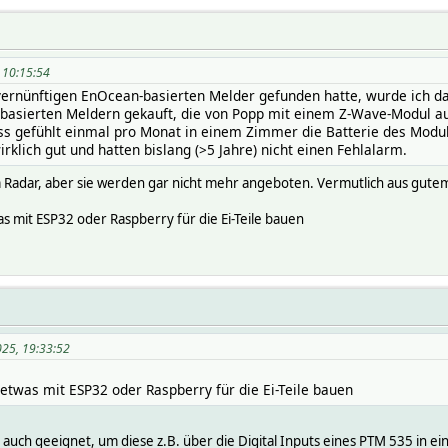
, 10:15:54
vernünftigen EnOcean-basierten Melder gefunden hatte, wurde ich 
-basierten Meldern gekauft, die von Popp mit einem Z-Wave-Modul au
ass gefühlt einmal pro Monat in einem Zimmer die Batterie des Mod
rklich gut und hatten bislang (>5 Jahre) nicht einen Fehlalarm.
 Radar, aber sie werden gar nicht mehr angeboten. Vermutlich aus gutem
as mit ESP32 oder Raspberry für die Ei-Teile bauen
025, 19:33:52
 etwas mit ESP32 oder Raspberry für die Ei-Teile bauen
ch auch geeignet, um diese z.B. über die Digital Inputs eines PTM 535 in