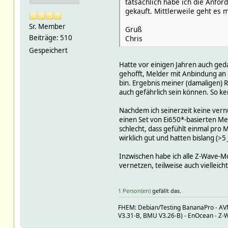
tatsächlich habe ich die Anfor
gekauft. Mittlerweile geht es
Sr. Member
Gruß
Beiträge: 510
Chris
Gespeichert
Hatte vor einigen Jahren auch ged
gehofft, Melder mit Anbindung an E
bin. Ergebnis meiner (damaligen) R
auch gefährlich sein können. So k
Nachdem ich seinerzeit keine ver
einen Set von Ei650*-basierten Me
schlecht, dass gefühlt einmal pro
wirklich gut und hatten bislang (>5
Inzwischen habe ich alle Z-Wave-Mo
vernetzen, teilweise auch vielleicht
1 Person(en)
gefällt das.
FHEM: Debian/Testing BananaPro - AVM:
V3.31-B, BMU V3.26-B) - EnOcean - Z