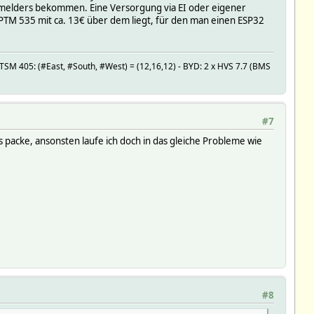
armelders bekommen. Eine Versorgung via EI oder eigener
PTM 535 mit ca. 13€ über dem liegt, für den man einen ESP32
SM 405: (#East, #South, #West) = (12,16,12) - BYD: 2 x HVS 7.7 (BMS
#7
s packe, ansonsten laufe ich doch in das gleiche Probleme wie
#8