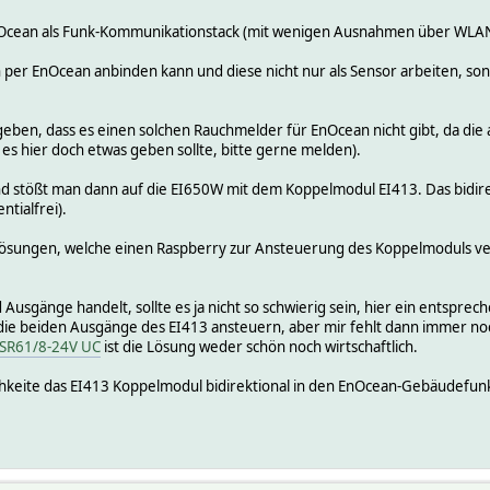
f EnOcean als Funk-Kommunikationstack (mit wenigen Ausnahmen über WLAN
 per EnOcean anbinden kann und diese nicht nur als Sensor arbeiten, son
eben, dass es einen solchen Rauchmelder für EnOcean nicht gibt, da die
s es hier doch etwas geben sollte, bitte gerne melden).
nd stößt man dann auf die EI650W mit dem Koppelmodul EI413. Das bidir
ntialfrei).
s Lösungen, welche einen Raspberry zur Ansteuerung des Koppelmoduls v
d Ausgänge handelt, sollte es ja nicht so schwierig sein, hier ein entspre
r die beiden Ausgänge des EI413 ansteuern, aber mir fehlt dann immer no
SR61/8-24V UC
ist die Lösung weder schön noch wirtschaftlich.
hkeite das EI413 Koppelmodul bidirektional in den EnOcean-Gebäudefunk