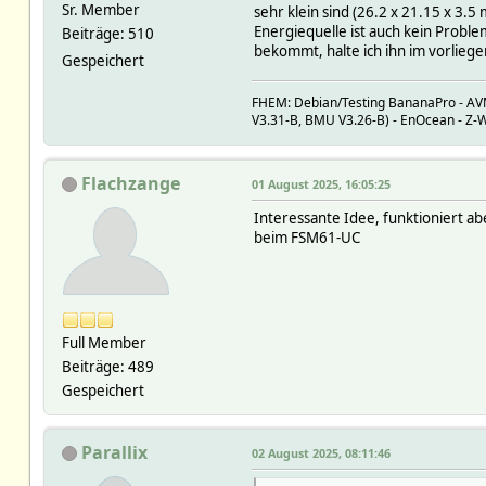
Sr. Member
sehr klein sind (26.2 x 21.15 x 3
Energiequelle ist auch kein Probl
Beiträge: 510
bekommt, halte ich ihn im vorlieg
Gespeichert
FHEM: Debian/Testing BananaPro - AVM:
V3.31-B, BMU V3.26-B) - EnOcean - Z
Flachzange
01 August 2025, 16:05:25
Interessante Idee, funktioniert ab
beim FSM61-UC
Full Member
Beiträge: 489
Gespeichert
Parallix
02 August 2025, 08:11:46