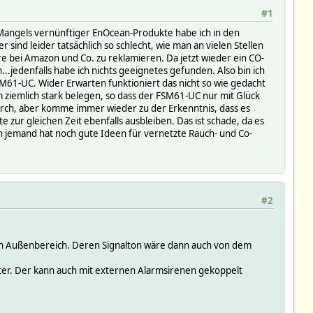
#1
! Mangels vernünftiger EnOcean-Produkte habe ich in den
sind leider tatsächlich so schlecht, wie man an vielen Stellen
ahre bei Amazon und Co. zu reklamieren. Da jetzt wieder ein CO-
..jedenfalls habe ich nichts geeignetes gefunden. Also bin ich
M61-UC. Wider Erwarten funktioniert das nicht so wie gedacht
m ziemlich stark belegen, so dass der FSM61-UC nur mit Glück
durch, aber komme immer wieder zu der Erkenntnis, dass es
 zur gleichen Zeit ebenfalls ausbleiben. Das ist schade, da es
n jemand hat noch gute Ideen für vernetzte Rauch- und Co-
#2
en Außenbereich. Deren Signalton wäre dann auch von dem
ter. Der kann auch mit externen Alarmsirenen gekoppelt