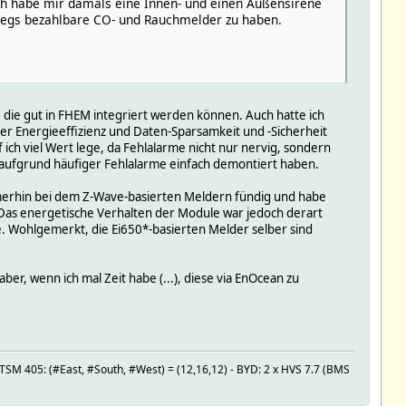
 ich habe mir damals eine Innen- und einen Außensirene
bwegs bezahlbare CO- und Rauchmelder zu haben.
 die gut in FHEM integriert werden können. Auch hatte ich
der Energieeffizienz und Daten-Sparsamkeit und -Sicherheit
 ich viel Wert lege, da Fehlalarme nicht nur nervig, sondern
r aufgrund häufiger Fehlalarme einfach demontiert haben.
merhin bei dem Z-Wave-basierten Meldern fündig und habe
 Das energetische Verhalten der Module war jedoch derart
. Wohlgemerkt, die Ei650*-basierten Melder selber sind
er, wenn ich mal Zeit habe (...), diese via EnOcean zu
SM 405: (#East, #South, #West) = (12,16,12) - BYD: 2 x HVS 7.7 (BMS