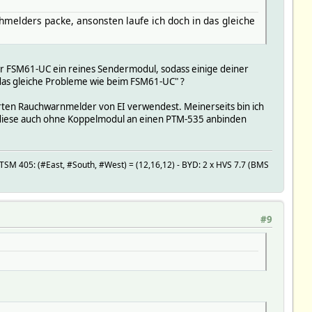
chmelders packe, ansonsten laufe ich doch in das gleiche
der FSM61-UC ein reines Sendermodul, sodass einige deiner
n das gleiche Probleme wie beim FSM61-UC" ?
ierten Rauchwarnmelder von EI verwendest. Meinerseits bin ich
nd diese auch ohne Koppelmodul an einen PTM-535 anbinden
SM 405: (#East, #South, #West) = (12,16,12) - BYD: 2 x HVS 7.7 (BMS
#9