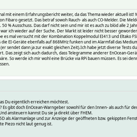
mal mit einem Erfahrungsbericht weiter, da das Thema wieder aktuell ist
n Fibaro gesetzt. Das betraf sowoh Rauch- als auch CO-Melder. Die Melder 
a. 50 % Ausschuss. Das darf nicht sein und mir ist es auch zu blöd alle 2 J
 war ich wieder auf der Suche. Der Markt ist leider nicht besser geworden.
e es mal versucht mit der Kombination Koppelmodul EI413 und Eltako FS
ss die EI-Geräte ebenfalls auf 868MHz funken und im Alarmfall das Mediu
 sendet dann ja zur exakt gleichen Zeit).Ich habe jetzt diverse Tests 
ert. Das zeigt sich auch dadurch, dass Telegramme anderer EnOcean-Geräte
e. So werde ich mir wohl eine Brücke via RPi bauen müssen. Es sei den
assen.
 was Du eigentlich erreichen möchtest.
 Es gibt doch EnOcean-Warngeber sowohl für den Innen- als auch für d
nd ansteuern kannst Du sie ja direkt über FHEM.
55D als Alarmanlage und zur Anzeige der geöffneten bzw. gekippten Fens
 Piezo nicht laut genug ist.