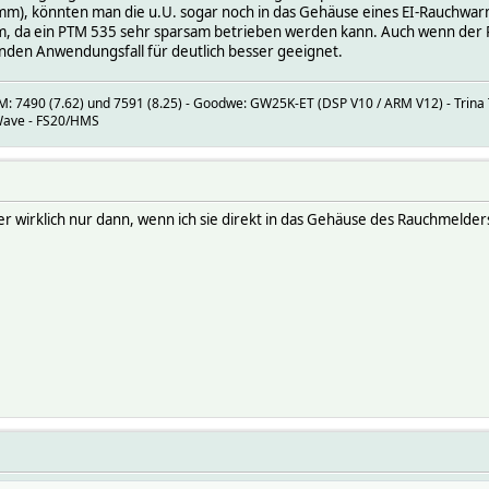
.5 mm), könnten man die u.U. sogar noch in das Gehäuse eines EI-Rauchw
em, da ein PTM 535 sehr sparsam betrieben werden kann. Auch wenn der 
enden Anwendungsfall für deutlich besser geeignet.
 7490 (7.62) und 7591 (8.25) - Goodwe: GW25K-ET (DSP V10 / ARM V12) - Trina T
-Wave - FS20/HMS
er wirklich nur dann, wenn ich sie direkt in das Gehäuse des Rauchmelder