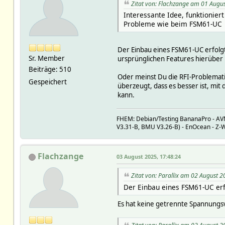
Zitat von: Flachzange am 01 Augu
Interessante Idee, funktionier
Probleme wie beim FSM61-UC
Der Einbau eines FSM61-UC erfolgt
Sr. Member
ursprünglichen Features hierüber n
Beiträge: 510
Oder meinst Du die RFI-Problemati
Gespeichert
überzeugt, dass es besser ist, mi
kann.
FHEM: Debian/Testing BananaPro - AVM:
V3.31-B, BMU V3.26-B) - EnOcean - Z
Flachzange
03 August 2025, 17:48:24
Zitat von: Parallix am 02 August 2
Der Einbau eines FSM61-UC erfo
Es hat keine getrennte Spannungs