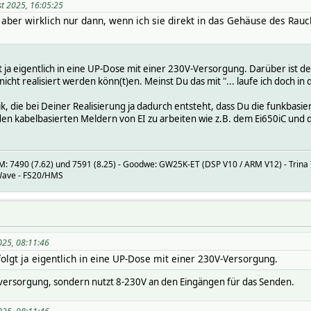
st 2025, 16:05:25
t aber wirklich nur dann, wenn ich sie direkt in das Gehäuse des Rau
 ja eigentlich in eine UP-Dose mit einer 230V-Versorgung. Darüber ist 
icht realisiert werden könn(t)en. Meinst Du das mit "... laufe ich doch i
k, die bei Deiner Realisierung ja dadurch entsteht, dass Du die funkbas
t den kabelbasierten Meldern von EI zu arbeiten wie z.B. dem Ei650iC u
 7490 (7.62) und 7591 (8.25) - Goodwe: GW25K-ET (DSP V10 / ARM V12) - Trina T
-Wave - FS20/HMS
025, 08:11:46
lgt ja eigentlich in eine UP-Dose mit einer 230V-Versorgung.
versorgung, sondern nutzt 8-230V an den Eingängen für das Senden.