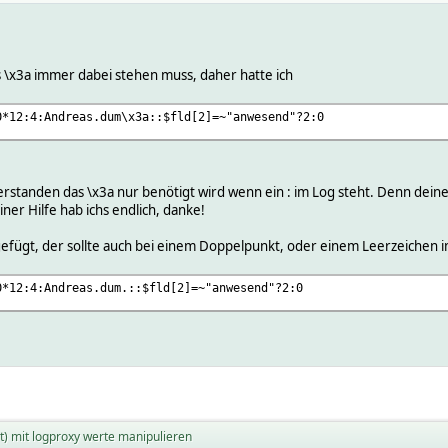
s \x3a immer dabei stehen muss, daher hatte ich
0*12:4:Andreas.dum\x3a::$fld[2]=~"anwesend"?2:0
 verstanden das \x3a nur benötigt wird wenn ein : im Log steht. Denn dein
ner Hilfe hab ichs endlich, danke!
angefügt, der sollte auch bei einem Doppelpunkt, oder einem Leerzeichen i
0*12:4:Andreas.dum.::$fld[2]=~"anwesend"?2:0
t) mit logproxy werte manipulieren