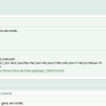
anz am ende.
B2|HMUART
-SC|SEC-RHS|Sw1PBU-FM|Sw1-FM|Dim1TPBU-FM|Dim1T-FM|ES-PMSw1-Pl
0
s://forum.fhem.de/index.php/topic,106959.0.html
 19:08:38
, ganz am ende.