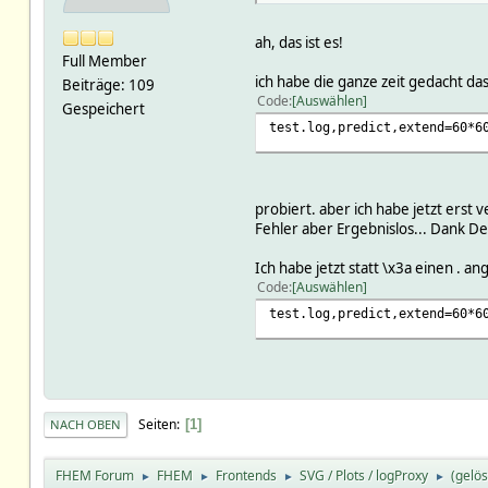
ah, das ist es!
Full Member
ich habe die ganze zeit gedacht da
Beiträge: 109
Code
Auswählen
Gespeichert
test.log,predict,extend=60*6
probiert. aber ich habe jetzt erst
Fehler aber Ergebnislos... Dank Dei
Ich habe jetzt statt \x3a einen . 
Code
Auswählen
test.log,predict,extend=60*6
Seiten
1
NACH OBEN
FHEM Forum
FHEM
Frontends
SVG / Plots / logProxy
(gelös
►
►
►
►