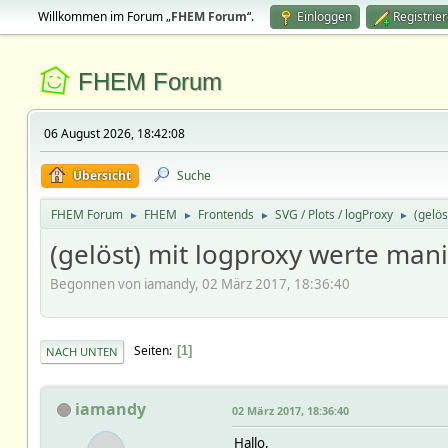
Willkommen im Forum „
FHEM Forum
“.
Einloggen
Registrie
FHEM Forum
06 August 2026, 18:42:08
Übersicht
Suche
FHEM Forum
FHEM
Frontends
SVG / Plots / logProxy
(gelös
►
►
►
►
(gelöst) mit logproxy werte man
Begonnen von iamandy, 02 März 2017, 18:36:40
Seiten
1
NACH UNTEN
iamandy
02 März 2017, 18:36:40
Hallo,