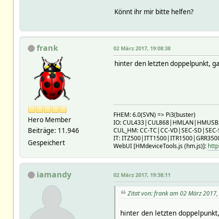
Könnt ihr mir bitte helfen?
frank
02 März 2017, 19:08:38
hinter den letzten doppelpunkt, g
FHEM: 6.0(SVN) => Pi3(buster)
Hero Member
IO: CUL433|CUL868|HMLAN|HMUS
Beiträge: 11.946
CUL_HM: CC-TC|CC-VD|SEC-SD|SEC
IT: ITZ500|ITT1500|ITR1500|GRR350
Gespeichert
WebUI [HMdeviceTools.js (hm.js)]:
http
iamandy
02 März 2017, 19:38:11
Zitat von: frank am 02 März 2017,
hinter den letzten doppelpunkt