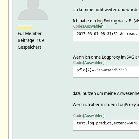
ich komme nicht weiter und würde 
Ich habe ein log Eintrag wie z.B. (
Code
Auswählen
Full Member
2017-03-01_08:31:51 Andreas.
Beiträge: 109
Gespeichert
Wenn ich ohne Logproxy im SVG arb
Code
Auswählen
$fld[2]=~"anwesend"?2:0
dazu nutzen um meine Anwesenhei
Wenn ich aber mit dem LogProxy arb
Code
Auswählen
test.log,predict,extend=60*6