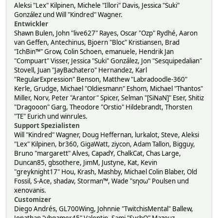
Aleksi "Lex" Kilpinen, Michele "Illori" Davis, Jessica "Suki"
González und Will "Kindred" Wagner.
Entwickler
Shawn Bulen, John "live627" Rayes, Oscar "Ozp" Rydhé, Aaron
van Geffen, Antechinus, Bjoern "Bloc" Kristiansen, Brad
"IchBin™" Grow, Colin Schoen, emanuele, Hendrik Jan
"Compuart" Visser, Jessica "Suki" González, Jon "Sesquipedalian"
Stovell, Juan "JayBachatero" Hernandez, Karl
"RegularExpression" Benson, Matthew "Labradoodle-360"
Kerle, Grudge, Michael "Oldiesmann" Eshom, Michael "Thantos"
Miller, Norv, Peter "Arantor" Spicer, Selman "[SiNaN]" Eser, Shitiz
"Dragooon" Garg, Theodore "Orstio" Hildebrandt, Thorsten
"TE" Eurich und winrules.
Support Spezialisten
Will "Kindred" Wagner, Doug Heffernan, lurkalot, Steve, Aleksi
"Lex" Kilpinen, br360, GigaWatt, ziycon, Adam Tallon, Bigguy,
Bruno "margarett" Alves, CapadY, ChalkCat, Chas Large,
Duncan85, gbsothere, JimM, Justyne, Kat, Kevin
"greyknight17" Hou, Krash, Mashby, Michael Colin Blaber, Old
Fossil, S-Ace, shadav, Storman™, Wade "sησω" Poulsen und
xenovanis.
Customizer
Diego Andrés, GL700Wing, Johnnie "TwitchisMental" Ballew,