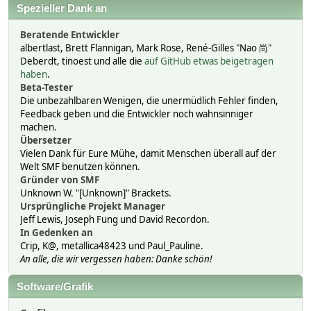
Spezieller Dank an
Beratende Entwickler
albertlast, Brett Flannigan, Mark Rose, René-Gilles "Nao 尚"
Deberdt, tinoest und alle die
auf GitHub etwas beigetragen
haben
.
Beta-Tester
Die unbezahlbaren Wenigen, die unermüdlich Fehler finden,
Feedback geben und die Entwickler noch wahnsinniger
machen.
Übersetzer
Vielen Dank für Eure Mühe, damit Menschen überall auf der
Welt SMF benutzen können.
Gründer von SMF
Unknown W. "[Unknown]" Brackets.
Ursprüngliche Projekt Manager
Jeff Lewis, Joseph Fung und David Recordon.
In Gedenken an
Crip, K@, metallica48423 und Paul_Pauline.
An alle, die wir vergessen haben: Danke schön!
Software/Grafik