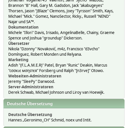
Jonathan "vbgamer45" Valentin, Sami "SychO" Mazouz,
Brannon "B" Hall, Gary M. Gadsdon, Jack "akabugeyes"
Thorsen, Jason "JBlaze" Clemons, Joey "Tyrsson" Smith, Kays,
Michael "Mick." Gomez, NanoSector, Ricky., Russell "NEND"
Najar und SA™.
Dokumentation
Michele "Illori" Davis, Irisado, AngelinaBelle, Chainy, Graeme
Spence und Joshua "groundup" Dickerson.
Übersetzer
Nikola "Dzonny" Novaković, m4z, Francisco "d3vcho"
Domínguez, Robert Monden und Relyana.
Marketing
Adish "(F.L.A.M.E.R)" Patel, Bryan "Runic" Deakin, Marcus
"cσσкιє мσηѕтєя" Forsberg und Ralph "[n3rve]" Otowo.
Webseiten-Administratoren
Jeremy "SleePy" Darwood.
Server-Administratoren
Derek Schwab, Michael Johnson und Liroy van Hoewijk.
Deutsche Übersetzung
Deutsche Übersetzung
Hannes „Geronimo_CH“ Schmid, noex und Intit.