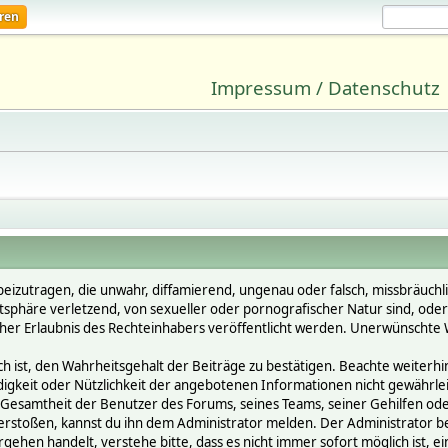
eren
Impressum / Datenschutz
beizutragen, die unwahr, diffamierend, ungenau oder falsch, missbräuchl
vatsphäre verletzend, von sexueller oder pornografischer Natur sind, ode
cher Erlaubnis des Rechteinhabers veröffentlicht werden. Unerwünschte W
st, den Wahrheitsgehalt der Beiträge zu bestätigen. Beachte weiterhin, 
ändigkeit oder Nützlichkeit der angebotenen Informationen nicht gewährle
Gesamtheit der Benutzer des Forums, seines Teams, seiner Gehilfen oder 
oßen, kannst du ihn dem Administrator melden. Der Administrator behält
gehen handelt, verstehe bitte, dass es nicht immer sofort möglich ist, e