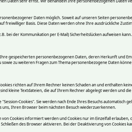
chen Daten sehr ernst. Wir behandeln Ihre personenbezogenen Daten ve
ersonenbezogener Daten möglich. Soweit auf unseren Seiten personenbez
auf freiwilliger Basis. Diese Daten werden ohne Ihre ausdrückliche Zust
.B. bei der Kommunikation per E-Mail) Sicherheitslücken aufweisen kann.
ber Ihre gespeicherten personenbezogenen Daten, deren Herkunft und E
rzu sowie zu weiteren Fragen zum Thema personenbezogene Daten können
Cookies richten auf Ihrem Rechner keinen Schaden an und enthalten kein
 sind kleine Textdateien, die auf Ihrem Rechner abgelegt werden und die
 "Session-Cookies". Sie werden nach Ende Ihres Besuchs automatisch ge
n es uns, Ihren Browser beim nächsten Besuch wiederzuerkennen.
n von Cookies informiert werden und Cookies nur im Einzelfall erlauben,
chließen des Browser aktivieren. Bei der Deaktivierung von Cookies kann