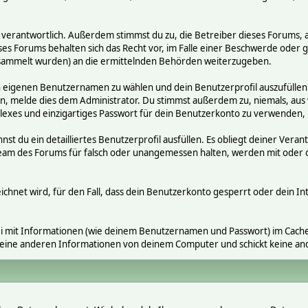
räge verantwortlich. Außerdem stimmst du zu, die Betreiber dieses Foru
ses Forums behalten sich das Recht vor, im Falle einer Beschwerde oder ge
ammelt wurden) an die ermittelnden Behörden weiterzugeben.
en eigenen Benutzernamen zu wählen und dein Benutzerprofil auszufüllen
gen, melde dies dem Administrator. Du stimmst außerdem zu, niemals, a
exes und einzigartiges Passwort für dein Benutzerkonto zu verwenden,
nnst du ein detailliertes Benutzerprofil ausfüllen. Es obliegt deiner V
s Team des Forums für falsch oder unangemessen halten, werden mit ode
ichnet wird, für den Fall, dass dein Benutzerkonto gesperrt oder dein In
i mit Informationen (wie deinem Benutzernamen und Passwort) im Cache-
 keine anderen Informationen von deinem Computer und schickt keine a