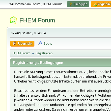
Willkommen im Forum „
FHEM Forum
“.
Einloggen
Registri
FHEM Forum
07 August 2026, 06:40:54
Übersicht
Suche
FHEM Forum
Registrieren
►
Registrierungs-Bedingungen
Durch die Nutzung dieses Forums stimmst du zu, keine Inhalte 
hasserfüllt, belästigend, obszön, lästernd, bedrohend, die Pri
Urheberrechtlich geschützte Inhalte dürfen nur mit ausdrückli
Beachte, dass es dem Forumteam und den Betreibern unmöglich i
Inhalte verantwortlich sind. Wir können die Richtigkeit, Vollst
jeweiligen Autoren wieder und nicht notwendigerweise die der 
Nutzungsbedingungen und/oder die geltenden Forumregeln verst
ändern oder zu löschen. Da es sich hierbei um ein manuelles Vor